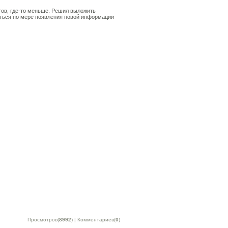
тов, где-то меньше. Решил выложить
яться по мере появления новой информации
Просмотров(
8992
) | Комментариев(
0
)