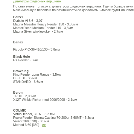
Диаметры фидерных вершинок
По сети гуляет список с диаметром фидерных вершинок. Где-то больше пунк
максимальную версию и по возможности её дополнить. Список будет обновл
Balzer
Diabolo VI 3,6 - 3,07
Magna Maestro Heavy Feeder 150 - 3,53мм
MasterPiece Medium Feeder 115 - 3,5мм
Magna Silver winklepicker - 2,7мм
Banax
Piccolo PIC-36-410/130 - 3,8мм
Black Hole
FX Feeder - 3мм
Browning
King Feeder Long Range - 3,5мм
D-FLEX - 3,2мм
STANDARD - 3,6мм
Byron
TR 10 - 2,08мм
X12T Winkle Picker mod 2006/2008 - 2,1мм
COLMIC
Virtual feeder, 3,6 м - 3,2 мм
PowerFeeder Sienna Casting 70-200gr 3.60MT - 3,3мм
Valiant 360 [390] - 3,5мм
Method 3,60 [330] -
»»