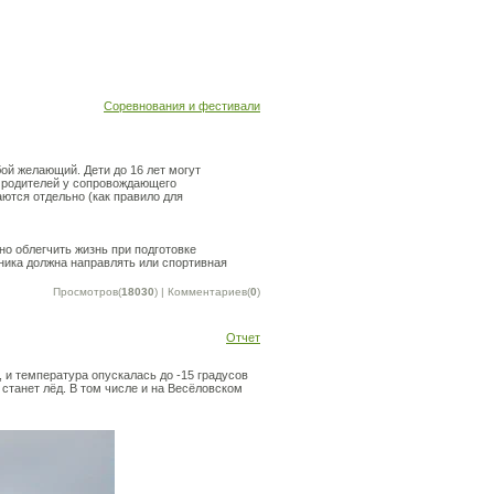
Соревнования и фестивали
й желающий. Дети до 16 лет могут
т родителей у сопровождающего
ются отдельно (как правило для
но облегчить жизнь при подготовке
ника должна направлять или спортивная
Просмотров(
18030
) | Комментариев(
0
)
Отчет
, и температура опускалась до -15 градусов
 станет лёд. В том числе и на Весёловском