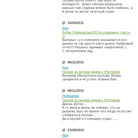
сколько вотки попито там было по
молодости.. Шлюз смотрю разрушили,
раньше там судачка можно было поймать, а
в речке по весне зачетный сазан...
16/09/2011
Nog
Кубок Губернатора РО по спиннингу (часть
1)
Валерыч, а в спиннинге оказывается все
далеко не так просто как я думал. Кайфовый
отчет!!! Реально заряжает энергетикой :)
С нетерпением жду...
08/11/2010
Nog
Погоня за окунем рядом с Ростовом
Вечером обязательно выложу. Вчера
запарился и не успел. Извини Вов...
08/11/2010
Полковник
Погоня за окунем рядом с Ростовом
Даешь фотки....
А то жена в жизнь не поверит, что на
рыбалке был, во время того когда гости уже
собираться начали....
Да и окуней я стоянщику отдал.......
23/09/2010
Nog