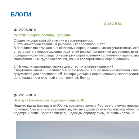
БЛОГИ
1
2
3
4
5
»
»»
23/03/2018
Участие в соревнованиях. Черновик
Общая информация об участии в соревнованиях:
1. Кто может участвовать в рыболовных соревнованиях?
В большинстве случаев в рыболовных соревнованиях может участвовать любо
участвовать в сопровождении родителей или же при наличии доверенности о
совершеннолетнего лица. В некоторых соревнованиях ограничения прописыва
маломобильных групп населения, или на корпоративных соревнованиях.
2. Нужна ли спортивная книжка для участия в соревнованиях?
Спортивная книжка - не является обязательной. Но, её наличие позволит силь
документов для соревнований. На официальных соревнованиях любого участ
органицация или местный спорт.комитет. Для
»»
28/02/2018
Выезд на Весёловское водохранилище 2018
Неделю назад (как раз в субботу), под конец зимы в Ростове стукнули морозы
по ночам. Это вселило уверенность, что на водоёмах юга Ростовской области
водохранилище. Забегая вперёд - надежды оправдались, но лишь частично