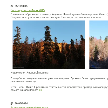
05/11/2015
Восхождение на Фишт 2015
В начале ноября ходил в поход в Адыгею. Нашей целью была вершина Фишт (
Получил массу положительных эмоций! Тяжело, но неописуемо красиво!
Недалеко от Яворовой поляны
В подобном походе принимал участие впервые. До этого были однодневные пр
рюкзаками - никогда.
Итак, цель - Фишт! Прочитаны отчёты в сети, просмотрен примерный маршрут,
самого начала пешего
»»
30/08/2014
Этапы взросления фидериста