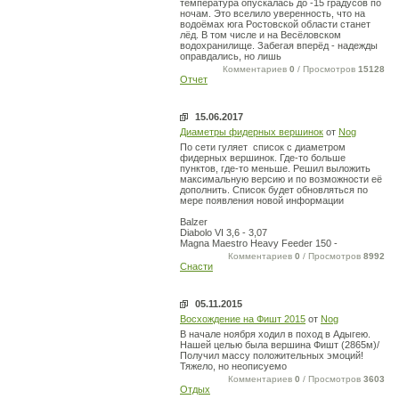
температура опускалась до -15 градусов по
ночам. Это вселило уверенность, что на
водоёмах юга Ростовской области станет
лёд. В том числе и на Весёловском
водохранилище. Забегая вперёд - надежды
оправдались, но лишь
Комментариев
0
/ Просмотров
15128
Отчет
15.06.2017
Диаметры фидерных вершинок
от
Nog
По сети гуляет список с диаметром
фидерных вершинок. Где-то больше
пунктов, где-то меньше. Решил выложить
максимальную версию и по возможности её
дополнить. Список будет обновляться по
мере появления новой информации
Balzer
Diabolo VI 3,6 - 3,07
Magna Maestro Heavy Feeder 150 -
Комментариев
0
/ Просмотров
8992
Снасти
05.11.2015
Восхождение на Фишт 2015
от
Nog
В начале ноября ходил в поход в Адыгею.
Нашей целью была вершина Фишт (2865м)/
Получил массу положительных эмоций!
Тяжело, но неописуемо
Комментариев
0
/ Просмотров
3603
Отдых