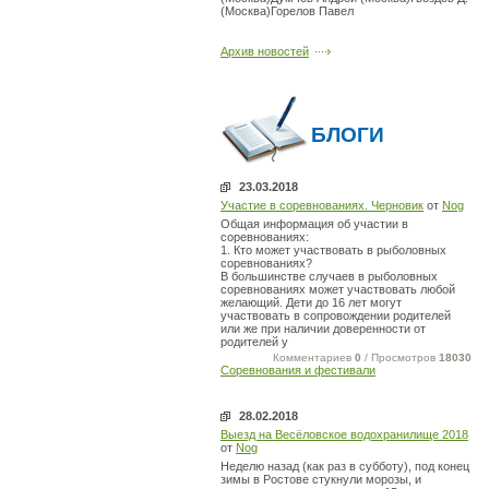
(Москва)Горелов Павел
Архив новостей
БЛОГИ
23.03.2018
Участие в соревнованиях. Черновик
от
Nog
Общая информация об участии в
соревнованиях:
1. Кто может участвовать в рыболовных
соревнованиях?
В большинстве случаев в рыболовных
соревнованиях может участвовать любой
желающий. Дети до 16 лет могут
участвовать в сопровождении родителей
или же при наличии доверенности от
родителей у
Комментариев
0
/ Просмотров
18030
Соревнования и фестивали
28.02.2018
Выезд на Весёловское водохранилище 2018
от
Nog
Неделю назад (как раз в субботу), под конец
зимы в Ростове стукнули морозы, и