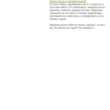
Ловля леща и перевертышей
В итоге Нива, оказавшись на 4-х колесах и
постояв минут 20 отказалась заводиться по
причине севшего аккумулятора. Недолгие
таскания ее на тросе к моему удивлению
заставили ее завестись и продолжить путь
своим ходом.
Машина вела себя не очень хорошо, но все
же она была на ходу!!! Не ожидал я...