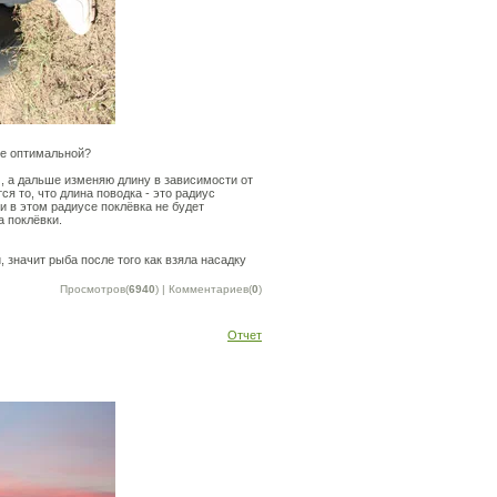
ее оптимальной?
м, а дальше изменяю длину в зависимости от
я то, что длина поводка - это радиус
и в этом радиусе поклёвка не будет
а поклёвки.
 значит рыба после того как взяла насадку
Просмотров(
6940
) | Комментариев(
0
)
Отчет