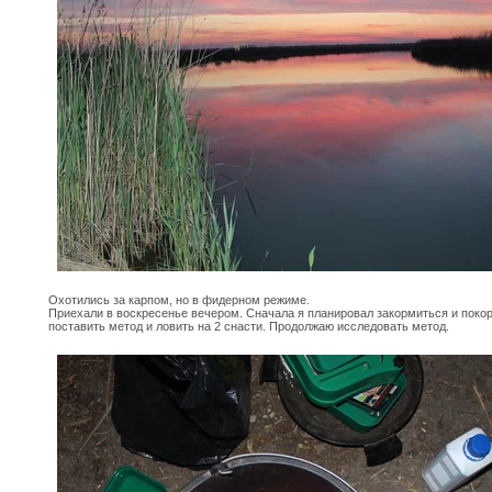
Охотились за карпом, но в фидерном режиме.
Приехали в воскресенье вечером. Сначала я планировал закормиться и поко
поставить метод и ловить на 2 снасти. Продолжаю исследовать метод.