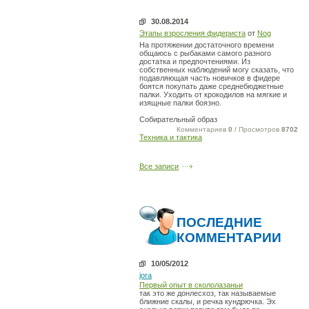
30.08.2014
Этапы взросления фидериста
от
Nog
На протяжении достаточного времени
общаюсь с рыбаками самого разного
достатка и предпочтениями. Из
собственных наблюдений могу сказать, что
подавляющая часть новичков в фидере
боятся покупать даже среднебюджетные
палки. Уходить от крокодилов на мягкие и
изящные палки боязно.
Собирательный образ
Комментариев
0
/ Просмотров
8702
Техника и тактика
Все записи
ПОСЛЕДНИЕ
КОММЕНТАРИИ
10/05/2012
jora
Первый опыт в скололазаньи
так это же донлесхоз, так называемые
ближние скалы, и речка кундрючка. Эх