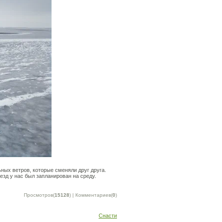
ьных ветров, которые сменяли друг друга.
зд у нас был запланирован на среду.
Просмотров(
15128
) | Комментариев(
0
)
Снасти