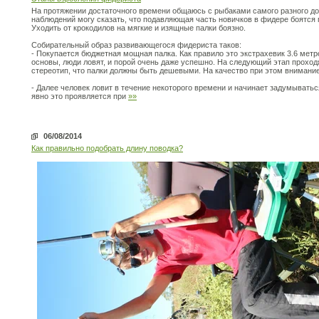
На протяжении достаточного времени общаюсь с рыбаками самого разного до
наблюдений могу сказать, что подавляющая часть новичков в фидере боятся
Уходить от крокодилов на мягкие и изящные палки боязно.
Собирательный образ развивающегося фидериста таков:
- Покупается бюджетная мощная палка. Как правило это экстрахевик 3.6 метр
основы, люди ловят, и порой очень даже успешно. На следующий этап проходя
стереотип, что палки должны быть дешевыми. На качество при этом внимани
- Далее человек ловит в течение некоторого времени и начинает задумывать
явно это проявляется при
»»
06/08/2014
Как правильно подобрать длину поводка?