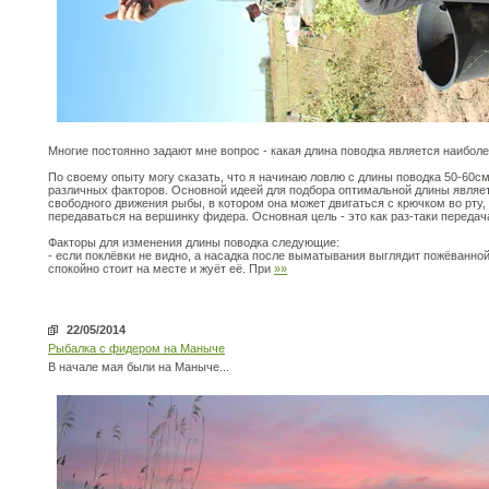
Многие постоянно задают мне вопрос - какая длина поводка является наибол
По своему опыту могу сказать, что я начинаю ловлю с длины поводка 50-60с
различных факторов. Основной идеей для подбора оптимальной длины являетс
свободного движения рыбы, в котором она может двигаться с крючком во рту, 
передаваться на вершинку фидера. Основная цель - это как раз-таки передач
Факторы для изменения длины поводка следующие:
- если поклёвки не видно, а насадка после выматывания выглядит пожёванной,
спокойно стоит на месте и жуёт её. При
»»
22/05/2014
Рыбалка с фидером на Маныче
В начале мая были на Маныче...