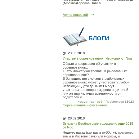
(Москва)Горелов Павел
Архив новостей
БЛОГИ
23.03.2018
Участие в соревнованиях. Черновик
от
Nog
Общая информация об участии в
соревнованиях:
1. Кто может участвовать в рыболовных
соревнованиях?
В большинстве случаев в рыболовных
соревнованиях может участвовать любой
желающий. Дети до 16 лет могут
участвовать в сопровождении родителей
или же при наличии доверенности от
родителей у
Комментариев
0
/ Просмотров
18023
Соревнования и фестивали
28.02.2018
Выезд на Весёловское водохранилище 2018
от
Nog
Неделю назад (как раз в субботу), под конец
зимы в Ростове стукнули морозы, и