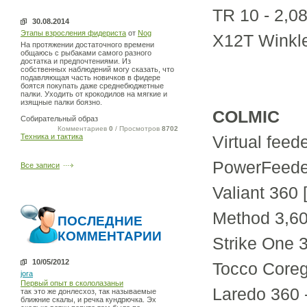
TR 10 - 2,0
30.08.2014
Этапы взросления фидериста
от
Nog
X12T Winkle
На протяжении достаточного времени
общаюсь с рыбаками самого разного
достатка и предпочтениями. Из
собственных наблюдений могу сказать, что
подавляющая часть новичков в фидере
боятся покупать даже среднебюджетные
палки. Уходить от крокодилов на мягкие и
изящные палки боязно.
COLMIC
Собирательный образ
Комментариев
0
/ Просмотров
8702
Техника и тактика
Virtual feed
PowerFeeder
Все записи
Valiant 360 
Method 3,60
ПОСЛЕДНИЕ
КОММЕНТАРИИ
Strike One 
10/05/2012
Tocco Coreg
jora
Первый опыт в скололазаньи
Laredo 360 
так это же донлесхоз, так называемые
ближние скалы, и речка кундрючка. Эх