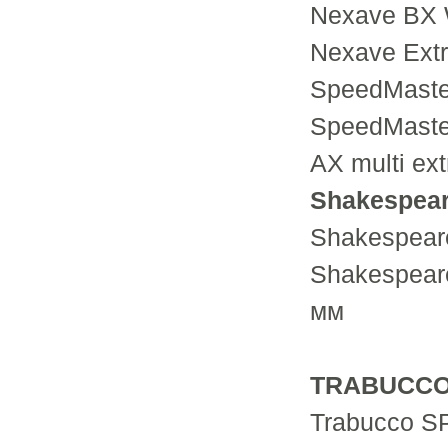
Nexave BX W
Nexave Extr
SpeedMaster
SpeedMaster
AX multi ext
Shakespea
Shakespeare
Shakespear
мм
TRABUCC
Trabucco S