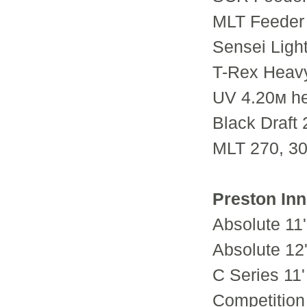
MLT Feeder 
Sensei Ligh
T-Rex Heavy
UV 4.20м he
Black Draft 
MLT 270, 30
Preston In
Absolute 11'
Absolute 12'
C Series 11'
Competition