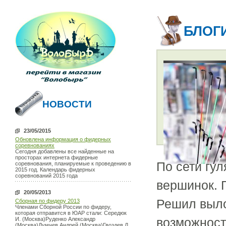
БЛОГ
НОВОСТИ
23/05/2015
Обновлена информация о фидерных
соревнованиях
Сегодня добавлены все найденные на
просторах интернета фидерные
По сети гу
соревнования, планируемые к проведению в
2015 год. Календарь фидерных
соревнований 2015 года
вершинок. Г
20/05/2013
Решил выло
Сборная по фидеру 2013
Членами Сборной России по фидеру,
которая отправится в ЮАР стали: Середюк
возможност
И. (Москва)Руденко Александр
(Москва)Думчев Андрей (Москва)Гвоздев Д.