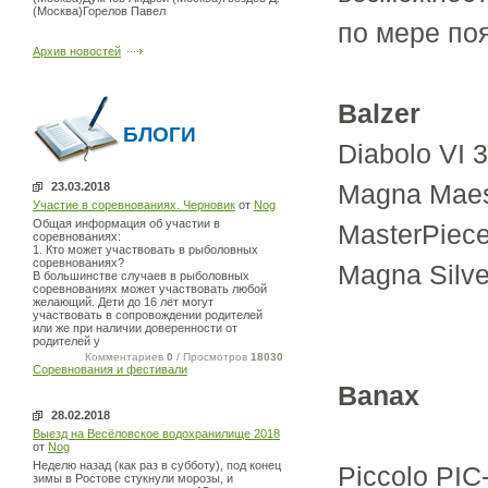
(Москва)Горелов Павел
по мере по
Архив новостей
Balzer
БЛОГИ
Diabolo VI 3
Magna Maes
23.03.2018
Участие в соревнованиях. Черновик
от
Nog
Общая информация об участии в
MasterPiece
соревнованиях:
1. Кто может участвовать в рыболовных
соревнованиях?
Magna Silve
В большинстве случаев в рыболовных
соревнованиях может участвовать любой
желающий. Дети до 16 лет могут
участвовать в сопровождении родителей
или же при наличии доверенности от
родителей у
Комментариев
0
/ Просмотров
18030
Соревнования и фестивали
Banax
28.02.2018
Выезд на Весёловское водохранилище 2018
от
Nog
Неделю назад (как раз в субботу), под конец
Piccolo PIC
зимы в Ростове стукнули морозы, и