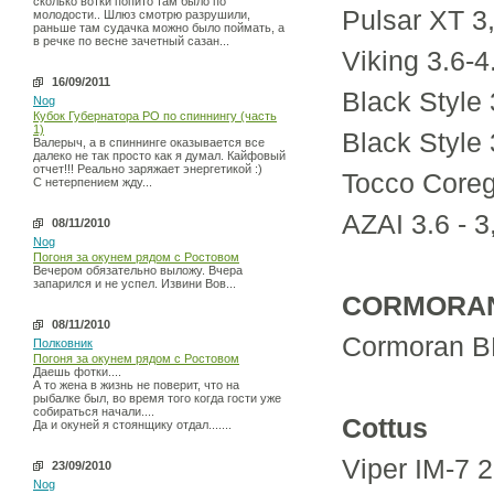
сколько вотки попито там было по
Pulsar XT 3
молодости.. Шлюз смотрю разрушили,
раньше там судачка можно было поймать, а
в речке по весне зачетный сазан...
Viking 3.6-4
16/09/2011
Black Style
Nog
Кубок Губернатора РО по спиннингу (часть
1)
Black Style 
Валерыч, а в спиннинге оказывается все
далеко не так просто как я думал. Кайфовый
отчет!!! Реально заряжает энергетикой :)
Tocco Coreg
С нетерпением жду...
AZAI 3.6 - 
08/11/2010
Nog
Погоня за окунем рядом с Ростовом
Вечером обязательно выложу. Вчера
запарился и не успел. Извини Вов...
CORMORA
08/11/2010
Cormoran B
Полковник
Погоня за окунем рядом с Ростовом
Даешь фотки....
А то жена в жизнь не поверит, что на
рыбалке был, во время того когда гости уже
собираться начали....
Cottus
Да и окуней я стоянщику отдал.......
Viper IM-7 2
23/09/2010
Nog