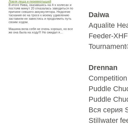
Ловля леща и перевертышей
В итоге Нива, оказавшись на 4-х колесах и
постояв минут 20 отказалась заводиться по
причине севшего аккумулятора. Недолгие
Daiwa
таскания ее на тросе к моему удивлению
заставили ее завестись и продолжить путь
своим ходом.
Aqualite He
Машина вела себя не очень хорошо, но все
же она была на ходу!!! Не ожидал я...
Feeder-XHF3
Tournament
Drennan
Competition 
Puddle Chuc
Puddle Chuc
Вся серия S
Stillwater fe