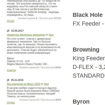
температура опускалась до -15 градусов по
ночам. Это вселило уверенность, что на
водоёмах юга Ростовской области станет
лёд. В том числе и на Весёловском
водохранилище. Забегая вперёд - надежды
Black Hole
оправдались, но лишь
Комментариев
0
/ Просмотров
15129
Отчет
FX Feeder -
15.06.2017
Диаметры фидерных вершинок
от
Nog
По сети гуляет список с диаметром
фидерных вершинок. Где-то больше
пунктов, где-то меньше. Решил выложить
максимальную версию и по возможности её
Browning
дополнить. Список будет обновляться по
мере появления новой информации
King Feeder
Balzer
Diabolo VI 3,6 - 3,07
Magna Maestro Heavy Feeder 150 -
D-FLEX - 3
Комментариев
0
/ Просмотров
8994
Снасти
STANDARD 
05.11.2015
Восхождение на Фишт 2015
от
Nog
В начале ноября ходил в поход в Адыгею.
Нашей целью была вершина Фишт (2865м)/
Получил массу положительных эмоций!
Тяжело, но неописуемо
Byron
Комментариев
0
/ Просмотров
3603
Отдых