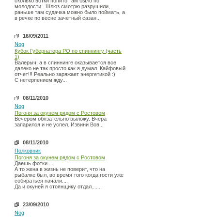
сколько вотки попито там было по
молодости.. Шлюз смотрю разрушили,
раньше там судачка можно было поймать, а
в речке по весне зачетный сазан...
16/09/2011
Nog
Кубок Губернатора РО по спиннингу (часть
1)
Валерыч, а в спиннинге оказывается все
далеко не так просто как я думал. Кайфовый
отчет!!! Реально заряжает энергетикой :)
С нетерпением жду...
08/11/2010
Nog
Погоня за окунем рядом с Ростовом
Вечером обязательно выложу. Вчера
запарился и не успел. Извини Вов...
08/11/2010
Полковник
Погоня за окунем рядом с Ростовом
Даешь фотки....
А то жена в жизнь не поверит, что на
рыбалке был, во время того когда гости уже
собираться начали....
Да и окуней я стоянщику отдал.......
23/09/2010
Nog