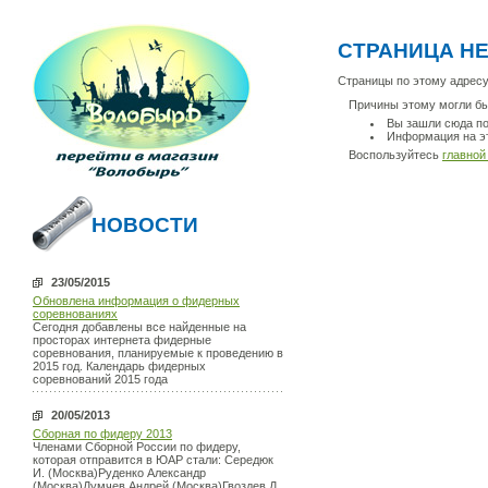
СТРАНИЦА Н
Страницы по этому адресу
Причины этому могли б
Вы зашли сюда по
Информация на эт
Воспользуйтесь
главной
НОВОСТИ
23/05/2015
Обновлена информация о фидерных
соревнованиях
Сегодня добавлены все найденные на
просторах интернета фидерные
соревнования, планируемые к проведению в
2015 год. Календарь фидерных
соревнований 2015 года
20/05/2013
Сборная по фидеру 2013
Членами Сборной России по фидеру,
которая отправится в ЮАР стали: Середюк
И. (Москва)Руденко Александр
(Москва)Думчев Андрей (Москва)Гвоздев Д.