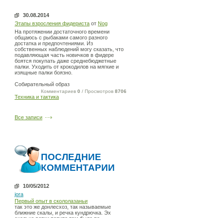
30.08.2014
Этапы взросления фидериста
от
Nog
На протяжении достаточного времени
общаюсь с рыбаками самого разного
достатка и предпочтениями. Из
собственных наблюдений могу сказать, что
подавляющая часть новичков в фидере
боятся покупать даже среднебюджетные
палки. Уходить от крокодилов на мягкие и
изящные палки боязно.
Собирательный образ
Комментариев
0
/ Просмотров
8706
Техника и тактика
Все записи
ПОСЛЕДНИЕ
КОММЕНТАРИИ
10/05/2012
jora
Первый опыт в скололазаньи
так это же донлесхоз, так называемые
ближние скалы, и речка кундрючка. Эх