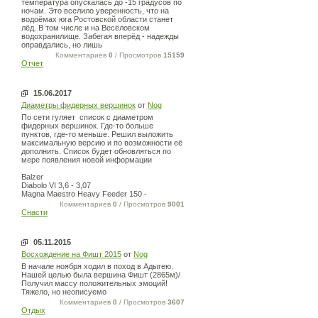
температура опускалась до -15 градусов по
ночам. Это вселило уверенность, что на
водоёмах юга Ростовской области станет
лёд. В том числе и на Весёловском
водохранилище. Забегая вперёд - надежды
оправдались, но лишь
Комментариев
0
/ Просмотров
15159
Отчет
15.06.2017
Диаметры фидерных вершинок
от
Nog
По сети гуляет список с диаметром
фидерных вершинок. Где-то больше
пунктов, где-то меньше. Решил выложить
максимальную версию и по возможности её
дополнить. Список будет обновляться по
мере появления новой информации
Balzer
Diabolo VI 3,6 - 3,07
Magna Maestro Heavy Feeder 150 -
Комментариев
0
/ Просмотров
9001
Снасти
05.11.2015
Восхождение на Фишт 2015
от
Nog
В начале ноября ходил в поход в Адыгею.
Нашей целью была вершина Фишт (2865м)/
Получил массу положительных эмоций!
Тяжело, но неописуемо
Комментариев
0
/ Просмотров
3607
Отдых