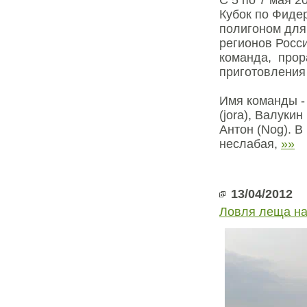
С 5 по 7 мая 
Кубок по Фидер
полигоном для
регионов Росс
команда, прора
приготовления 
Имя команды -
(jora), Валуки
Антон (Nog). В
неслабая,
»»
13/04/2012
Ловля леща на