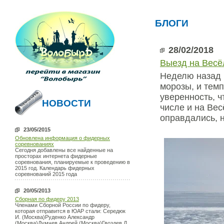
БЛОГИ
28/02/2018
Выезд на Весё
Неделю назад (
морозы, и темп
уверенность, ч
НОВОСТИ
числе и на Ве
оправдались, 
23/05/2015
Обновлена информация о фидерных
соревнованиях
Сегодня добавлены все найденные на
просторах интернета фидерные
соревнования, планируемые к проведению в
2015 год. Календарь фидерных
соревнований 2015 года
20/05/2013
Сборная по фидеру 2013
Членами Сборной России по фидеру,
которая отправится в ЮАР стали: Середюк
И. (Москва)Руденко Александр
(Москва)Думчев Андрей (Москва)Гвоздев Д.