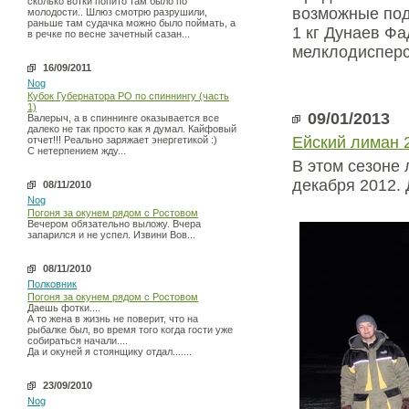
сколько вотки попито там было по
возможные под
молодости.. Шлюз смотрю разрушили,
раньше там судачка можно было поймать, а
1 кг Дунаев Ф
в речке по весне зачетный сазан...
мелклодиспер
16/09/2011
Nog
Кубок Губернатора РО по спиннингу (часть
1)
09/01/2013
Валерыч, а в спиннинге оказывается все
далеко не так просто как я думал. Кайфовый
Ейский лиман 
отчет!!! Реально заряжает энергетикой :)
С нетерпением жду...
В этом сезоне 
декабря 2012. 
08/11/2010
Nog
Погоня за окунем рядом с Ростовом
Вечером обязательно выложу. Вчера
запарился и не успел. Извини Вов...
08/11/2010
Полковник
Погоня за окунем рядом с Ростовом
Даешь фотки....
А то жена в жизнь не поверит, что на
рыбалке был, во время того когда гости уже
собираться начали....
Да и окуней я стоянщику отдал.......
23/09/2010
Nog