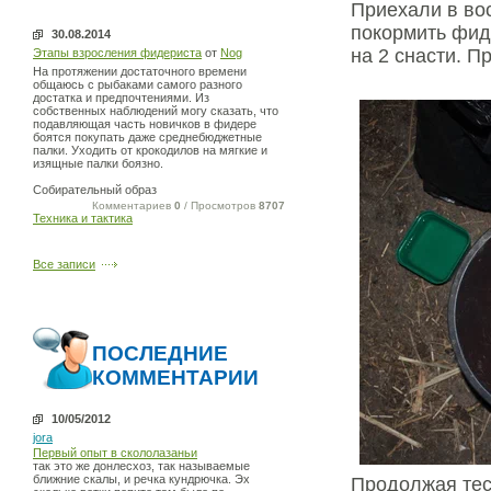
Приехали в во
покормить фид
30.08.2014
на 2 снасти. 
Этапы взросления фидериста
от
Nog
На протяжении достаточного времени
общаюсь с рыбаками самого разного
достатка и предпочтениями. Из
собственных наблюдений могу сказать, что
подавляющая часть новичков в фидере
боятся покупать даже среднебюджетные
палки. Уходить от крокодилов на мягкие и
изящные палки боязно.
Собирательный образ
Комментариев
0
/ Просмотров
8707
Техника и тактика
Все записи
ПОСЛЕДНИЕ
КОММЕНТАРИИ
10/05/2012
jora
Первый опыт в скололазаньи
так это же донлесхоз, так называемые
ближние скалы, и речка кундрючка. Эх
Продолжая тес