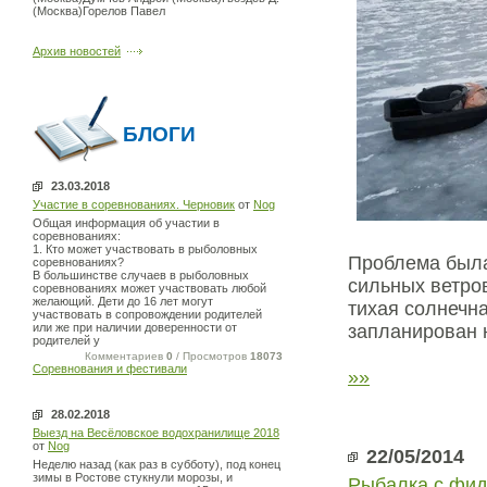
(Москва)Горелов Павел
Архив новостей
БЛОГИ
23.03.2018
Участие в соревнованиях. Черновик
от
Nog
Общая информация об участии в
соревнованиях:
1. Кто может участвовать в рыболовных
Проблема была 
соревнованиях?
В большинстве случаев в рыболовных
сильных ветро
соревнованиях может участвовать любой
желающий. Дети до 16 лет могут
тихая солнечн
участвовать в сопровождении родителей
или же при наличии доверенности от
запланирован н
родителей у
Комментариев
0
/ Просмотров
18073
Соревнования и фестивали
»»
28.02.2018
Выезд на Весёловское водохранилище 2018
от
Nog
22/05/2014
Неделю назад (как раз в субботу), под конец
зимы в Ростове стукнули морозы, и
Рыбалка с фи