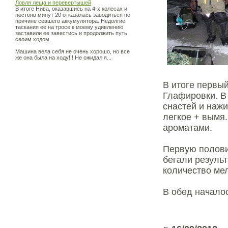
Ловля леща и перевертышей
В итоге Нива, оказавшись на 4-х колесах и
постояв минут 20 отказалась заводиться по
причине севшего аккумулятора. Недолгие
таскания ее на тросе к моему удивлению
заставили ее завестись и продолжить путь
своим ходом.
Машина вела себя не очень хорошо, но все
же она была на ходу!!! Не ожидал я...
В итоге первы
Глафировки. В 
снастей и наж
легкое + вымя
ароматами.
Первую половин
бегали резуль
количество мел
В обед начало