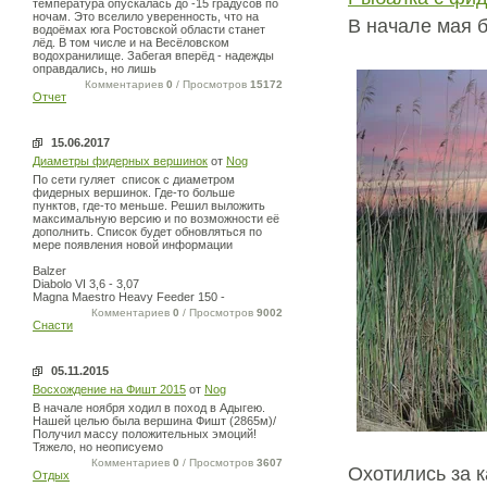
температура опускалась до -15 градусов по
ночам. Это вселило уверенность, что на
В начале мая 
водоёмах юга Ростовской области станет
лёд. В том числе и на Весёловском
водохранилище. Забегая вперёд - надежды
оправдались, но лишь
Комментариев
0
/ Просмотров
15172
Отчет
15.06.2017
Диаметры фидерных вершинок
от
Nog
По сети гуляет список с диаметром
фидерных вершинок. Где-то больше
пунктов, где-то меньше. Решил выложить
максимальную версию и по возможности её
дополнить. Список будет обновляться по
мере появления новой информации
Balzer
Diabolo VI 3,6 - 3,07
Magna Maestro Heavy Feeder 150 -
Комментариев
0
/ Просмотров
9002
Снасти
05.11.2015
Восхождение на Фишт 2015
от
Nog
В начале ноября ходил в поход в Адыгею.
Нашей целью была вершина Фишт (2865м)/
Получил массу положительных эмоций!
Тяжело, но неописуемо
Комментариев
0
/ Просмотров
3607
Охотились за 
Отдых