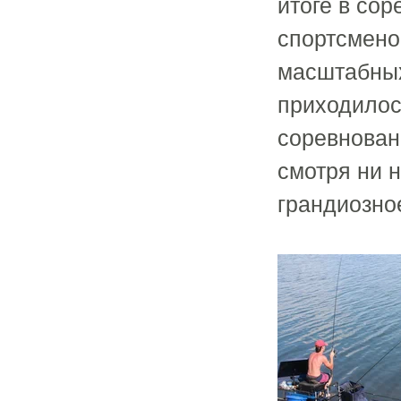
итоге в со
спортсменов
масштабных
приходилос
соревновани
смотря ни н
грандиозно