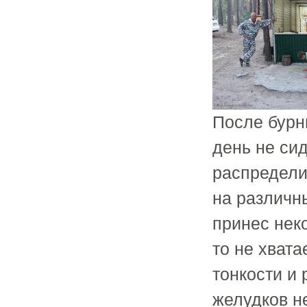
После бурн
день не си
распределит
на различн
принес неко
то не хват
тонкости и
желудков н