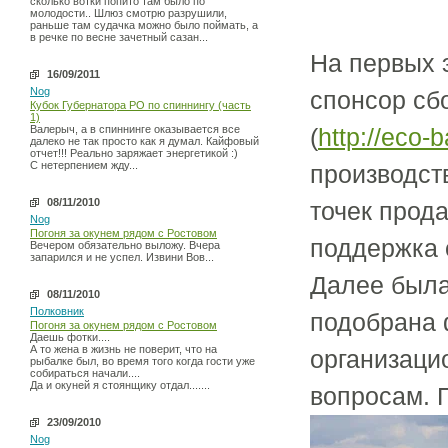
сколько вотки попито там было по
молодости.. Шлюз смотрю разрушили,
раньше там судачка можно было поймать, а
в речке по весне зачетный сазан...
На первых 
16/09/2011
Nog
спонсор сб
Кубок Губернатора РО по спиннингу (часть
1)
Валерыч, а в спиннинге оказывается все
(
http://eco-b
далеко не так просто как я думал. Кайфовый
отчет!!! Реально заряжает энергетикой :)
С нетерпением жду...
производст
08/11/2010
точек прод
Nog
Погоня за окунем рядом с Ростовом
поддержка 
Вечером обязательно выложу. Вчера
запарился и не успел. Извини Вов...
Далее была
08/11/2010
Полковник
подобрана 
Погоня за окунем рядом с Ростовом
Даешь фотки....
А то жена в жизнь не поверит, что на
организаци
рыбалке был, во время того когда гости уже
собираться начали....
Да и окуней я стоянщику отдал.......
вопросам. 
23/09/2010
Nog