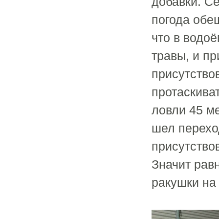
добавки. С
погода обе
что в водо
травы, и п
присутство
протаскиват
ловли 45 м
шел перехо
присутствов
Значит равн
ракушки на 