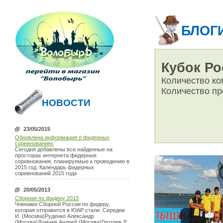
БЛОГ
Кубок Ро
Количество ко
Количество пр
НОВОСТИ
23/05/2015
Обновлена информация о фидерных
соревнованиях
Сегодня добавлены все найденные на
просторах интернета фидерные
соревнования, планируемые к проведению в
2015 год. Календарь фидерных
соревнований 2015 года
20/05/2013
Сборная по фидеру 2013
Членами Сборной России по фидеру,
которая отправится в ЮАР стали: Середюк
И. (Москва)Руденко Александр
(Москва)Думчев Андрей (Москва)Гвоздев Д.