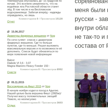
соревновани
температура опускалась до -15 градусов по
ночам. Это вселило уверенность, что на
водоёмах юга Ростовской области станет
меня были 
лёд. В том числе и на Весёловском
водохранилище. Забегая вперёд - надежды
оправдались, но лишь
русски - за
Комментариев
0
/ Просмотров
15128
Отчет
внутри обл
15.06.2017
не так-то 
Диаметры фидерных вершинок
от
Nog
По сети гуляет список с диаметром
фидерных вершинок. Где-то больше
состава от
пунктов, где-то меньше. Решил выложить
максимальную версию и по возможности её
дополнить. Список будет обновляться по
мере появления новой информации
Balzer
Diabolo VI 3,6 - 3,07
Magna Maestro Heavy Feeder 150 -
Комментариев
0
/ Просмотров
8992
Снасти
05.11.2015
Восхождение на Фишт 2015
от
Nog
В начале ноября ходил в поход в Адыгею.
Нашей целью была вершина Фишт (2865м)/
Получил массу положительных эмоций!
Тяжело, но неописуемо
Комментариев
0
/ Просмотров
3603
Отдых