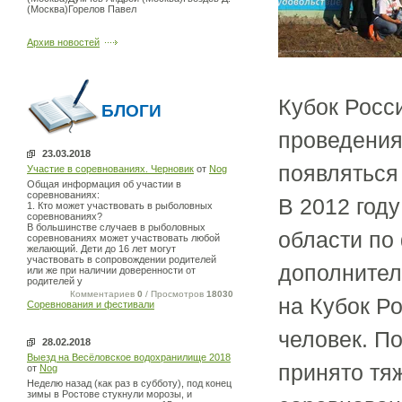
(Москва)Горелов Павел
Архив новостей
Кубок Росс
БЛОГИ
проведения
23.03.2018
появляться
Участие в соревнованиях. Черновик
от
Nog
Общая информация об участии в
соревнованиях:
В 2012 год
1. Кто может участвовать в рыболовных
соревнованиях?
В большинстве случаев в рыболовных
области по
соревнованиях может участвовать любой
желающий. Дети до 16 лет могут
участвовать в сопровождении родителей
дополнител
или же при наличии доверенности от
родителей у
Комментариев
0
/ Просмотров
18030
на Кубок Ро
Соревнования и фестивали
человек. П
28.02.2018
Выезд на Весёловское водохранилище 2018
принято тя
от
Nog
Неделю назад (как раз в субботу), под конец
зимы в Ростове стукнули морозы, и