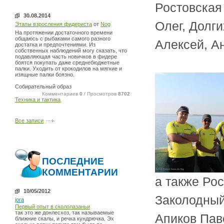
Ростовская
30.08.2014
Олег, Долг
Этапы взросления фидериста
от
Nog
На протяжении достаточного времени
общаюсь с рыбаками самого разного
Алексей, А
достатка и предпочтениями. Из
собственных наблюдений могу сказать, что
подавляющая часть новичков в фидере
боятся покупать даже среднебюджетные
палки. Уходить от крокодилов на мягкие и
изящные палки боязно.
Собирательный образ
Комментариев
0
/ Просмотров
8702
Техника и тактика
Все записи
ПОСЛЕДНИЕ
КОММЕНТАРИИ
а также Ро
10/05/2012
Заколодный
jora
Первый опыт в скололазаньи
так это же донлесхоз, так называемые
Апиков Пав
ближние скалы, и речка кундрючка. Эх