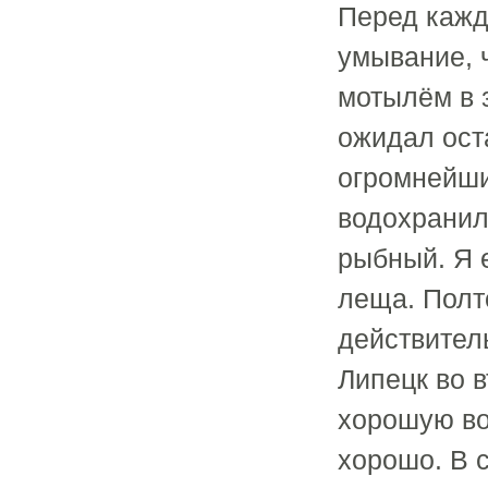
Перед кажд
умывание, 
мотылём в 
ожидал ост
огромнейши
водохранил
рыбный. Я 
леща. Полто
действитель
Липецк во 
хорошую во
хорошо. В с