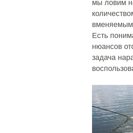
мы ловим н
количество
вменяемыми
Есть поним
нюансов отс
задача нар
воспользов