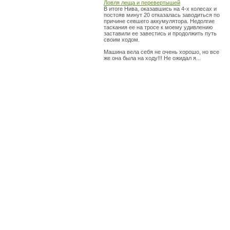
Ловля леща и перевертышей
В итоге Нива, оказавшись на 4-х колесах и
постояв минут 20 отказалась заводиться по
причине севшего аккумулятора. Недолгие
таскания ее на тросе к моему удивлению
заставили ее завестись и продолжить путь
своим ходом.
Машина вела себя не очень хорошо, но все
же она была на ходу!!! Не ожидал я...