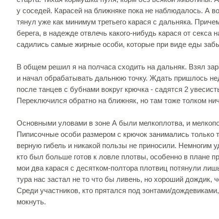
у соседей. Карасей на ближняке пока не наблюдалось. А 
тянул уже как минимум третьего карася с дальняка. Причем
берега, в надежде отвлечь какого-нибудь карася от секса н
садились самые жирные особи, которые при виде еды заб
В общем решил я на полчаса сходить на дальняк. Взял за
и начал обрабатывать дальнюю точку. Ждать пришлось нед
после танцев с бубнами вокруг крючка - садятся 2 увесист
Переключился обратно на ближняк, но там тоже толком нич
Основными уловами в зоне А были мелкоплотва, и мелкоп
Пиписочные особи размером с крючок занимались только т
верную гибель и никакой пользы не приносили. Немногим у
кто был больше готов к ловле плотвы, особенно в плане пр
мои два карася с десятком-полтора плотвиц потянули лишь
тура нас застал не то что бы ливень, но хороший дождик, 
Среди участников, кто прятался под зонтами/дождевиками,
мокнуть.