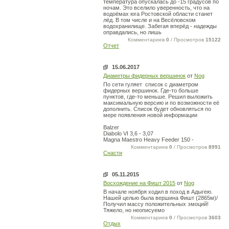
температура опускалась до -15 градусов по
ночам. Это вселило уверенность, что на
водоёмах юга Ростовской области станет
лёд. В том числе и на Весёловском
водохранилище. Забегая вперёд - надежды
оправдались, но лишь
Комментариев
0
/ Просмотров
15122
Отчет
15.06.2017
Диаметры фидерных вершинок
от
Nog
По сети гуляет список с диаметром
фидерных вершинок. Где-то больше
пунктов, где-то меньше. Решил выложить
максимальную версию и по возможности её
дополнить. Список будет обновляться по
мере появления новой информации
Balzer
Diabolo VI 3,6 - 3,07
Magna Maestro Heavy Feeder 150 -
Комментариев
0
/ Просмотров
8991
Снасти
05.11.2015
Восхождение на Фишт 2015
от
Nog
В начале ноября ходил в поход в Адыгею.
Нашей целью была вершина Фишт (2865м)/
Получил массу положительных эмоций!
Тяжело, но неописуемо
Комментариев
0
/ Просмотров
3603
Отдых