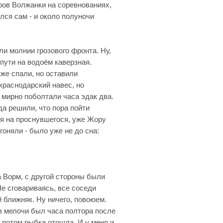
ров Волжанки на соревнованиях,
лся сам - и около полуночи
ли молнии грозового фронта. Ну,
пути на водоём каверзная.
уже спали, но оставили
краснодарский навес, но
 мирно поболтали часа эдак два.
да решили, что пора пойти
ся на проснувшегося, уже Жору
оняли - было уже не до сна:
 Ворм, с другой стороны были
Не сговариваясь, все соседи
й ближняк. Ну ничего, повоюем.
в мелочи был часа полтора после
 потом рыбка отошла. И у меня и