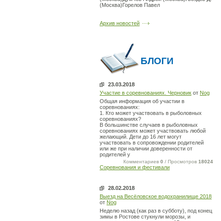
(Москва)Горелов Павел
Архив новостей
БЛОГИ
23.03.2018
Участие в соревнованиях. Черновик
от
Nog
Общая информация об участии в
соревнованиях:
1. Кто может участвовать в рыболовных
соревнованиях?
В большинстве случаев в рыболовных
соревнованиях может участвовать любой
желающий. Дети до 16 лет могут
участвовать в сопровождении родителей
или же при наличии доверенности от
родителей у
Комментариев
0
/ Просмотров
18024
Соревнования и фестивали
28.02.2018
Выезд на Весёловское водохранилище 2018
от
Nog
Неделю назад (как раз в субботу), под конец
зимы в Ростове стукнули морозы, и