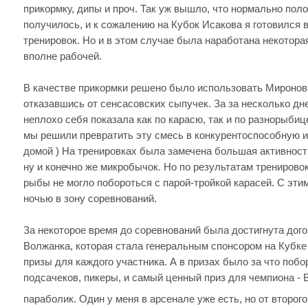
прикормку, дипы и проч. Так уж вышло, что нормально поло
получилось, и к сожалению на Кубок Исакова я готовился 
тренировок. Но и в этом случае была наработана некотора
вполне рабочей.
В качестве прикормки решено было использовать Миронов
отказавшись от сенсасовских сыпучек. За за несколько дн
неплохо себя показала как по карасю, так и по разнорыбиц
мы решили превратить эту смесь в конкурентоспособную и
домой ) На тренировках была замечена большая активност
ну и конечно же микробычок. Но по результатам тренирово
рыбы не могло побороться с парой-тройкой карасей. С эти
ночью в зону соревнований.
За некоторое время до соревнований была достигнута дог
Волжанка, которая стала генеральным спонсором на Кубке
призы для каждого участника. А в призах было за что побо
подсачеков, пикеры, и самый ценный приз для чемпиона -
параболик. Один у меня в арсенале уже есть, но от второг