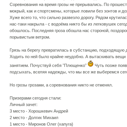
Соревнования на время грозы не прерывались. По прошест
мокрый, как и спортсмены, которые ловили без зонтов и до
Хуже всего то, что сильно развезло дорогу. Рядом крутилас
нас-таки накрыла - с водоёма никто бы из легковушек сего
обошлось. Последняя гроза обошла нас стороной, поздор
порывистым ветром.
Грязь на берегу превратилась в субстанцию, подходящую д
Ходить по ней было крайне неудобно. А вытаскивать вещи
занятием. Почуствуй себя "Плющенко"
Чуть позже появ
подсыхать, вселяя надежды, что мы все же выберемся сег
Но грозы грозами, а соревнования никто не отменял.
Призерами сегодня стали:
Личный зачет:
3 место - Хорошкевич Андрей
2 место - Долгих Михаил
1 место - Миронов Олег (хапуга)