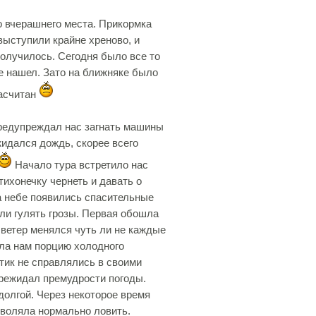
го вчерашнего места. Прикормка
 выступили крайне хреново, и
получилось. Сегодня было все то
не нашел. Зато на ближняке было
засчитан
редупреждал нас загнать машины
жидался дождь, скорее всего
Начало тура встретило нас
ихонечку чернеть и давать о
а небе появились спасительные
али гулять грозы. Первая обошла
 ветер менялся чуть ли не каждые
ала нам порцию холодного
тик не справлялись в своими
ережидал премудрости погоды.
долгой. Через некоторое время
озволяла нормально ловить.