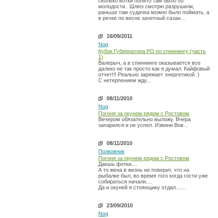
сколько вотки попито там было по
молодости.. Шлюз смотрю разрушили,
раньше там судачка можно было поймать, а
в речке по весне зачетный сазан...
16/09/2011
Nog
Кубок Губернатора РО по спиннингу (часть
1)
Валерыч, а в спиннинге оказывается все
далеко не так просто как я думал. Кайфовый
отчет!!! Реально заряжает энергетикой :)
С нетерпением жду...
08/11/2010
Nog
Погоня за окунем рядом с Ростовом
Вечером обязательно выложу. Вчера
запарился и не успел. Извини Вов...
08/11/2010
Полковник
Погоня за окунем рядом с Ростовом
Даешь фотки....
А то жена в жизнь не поверит, что на
рыбалке был, во время того когда гости уже
собираться начали....
Да и окуней я стоянщику отдал.......
23/09/2010
Nog