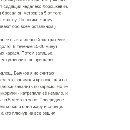
вот сидящий недалеко Хорошкевич,
 бросал он метров за 5 от того
а жратву. По логике к нему
ывают обо всем остальном )
ранее выставленный экстрахевик,
олго. В течение 15-20 минут
ых карася. Потом затишье.
его уговорить не пришлось.
одлещ. Бычков я не считаю
ем, что занимали крючок, шли на
далось завалить по карасю. Но те
икормки - натрепали её немало, и
 на 5 место в зоне. Посередине
чем хорошо сбил жару и слонце.
 а кто плюнув на все решил