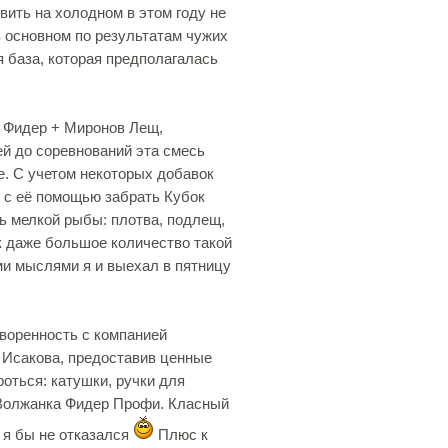
вить на холодном в этом году не
в основном по результатам чужих
я база, которая предполагалась
 Фидер + Миронов Лещ,
ей до соревнований эта смесь
е. С учетом некоторых добавок
 с её помощью забрать Кубок
ь мелкой рыбы: плотва, подлещ,
к даже большое количество такой
ми мыслями я и выехал в пятницу
оворенность с компанией
 Исакова, предоставив ценные
роться: катушки, ручки для
 Волжанка Фидер Профи. Класный
о я бы не отказался
Плюс к