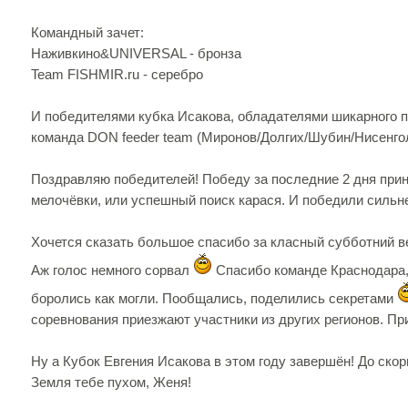
Командный зачет:
Наживкино&UNIVERSAL - бронза
Team FISHMIR.ru - серебро
И победителями кубка Исакова, обладателями шикарного 
команда DON feeder team (Миронов/Долгих/Шубин/Нисенго
Поздравляю победителей! Победу за последние 2 дня при
мелочёвки, или успешный поиск карася. И победили силь
Хочется сказать большое спасибо за класный субботний ве
Аж голос немного сорвал
Спасибо команде Краснодара, з
боролись как могли. Пообщались, поделились секретами
соревнования приезжают участники из других регионов. Пр
Ну а Кубок Евгения Исакова в этом году завершён! До скор
Земля тебе пухом, Женя!