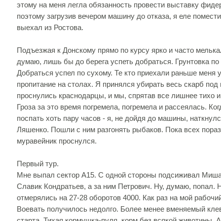
этому на меня легла обязанность провести выставку фиде
поэтому загрузив вечером машину до отказа, я еле помести
выехал из Ростова.
Подъезжая к Донскому прямо по курсу ярко и часто мелька
думаю, лишь бы до берега успеть добраться. Грунтовка по 
Добраться успел по сухому. Те кто приехали раньше меня 
пропитание на столах. Я принялся убирать весь скарб под 
проснулись краснодарцы, и мы, спрятав все лишнее тихо и
Гроза за это время погремела, погремела и рассеялась. Ког
поспать хоть пару часов - я, не дойдя до машины, наткнул
Ляшенко. Пошли с ним разгонять рыбаков. Пока всех поразг
муравейник проснулся.
Первый тур.
Мне выпал сектор А15. С одной стороны подсиживал Миша
Славик Кондратьев, а за ним Петрович. Ну, думаю, попал. 
отмерялись на 27-28 оборотов 4000. Как раз на мой рабочи
Воевать получилось недолго. Более менее вменяемый кле
старта. Тихая кормушка-пуля, корм без всякой животины. А