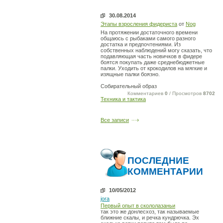
30.08.2014
Этапы взросления фидериста
от
Nog
На протяжении достаточного времени
общаюсь с рыбаками самого разного
достатка и предпочтениями. Из
собственных наблюдений могу сказать, что
подавляющая часть новичков в фидере
боятся покупать даже среднебюджетные
палки. Уходить от крокодилов на мягкие и
изящные палки боязно.
Собирательный образ
Комментариев
0
/ Просмотров
8702
Техника и тактика
Все записи
ПОСЛЕДНИЕ
КОММЕНТАРИИ
10/05/2012
jora
Первый опыт в скололазаньи
так это же донлесхоз, так называемые
ближние скалы, и речка кундрючка. Эх