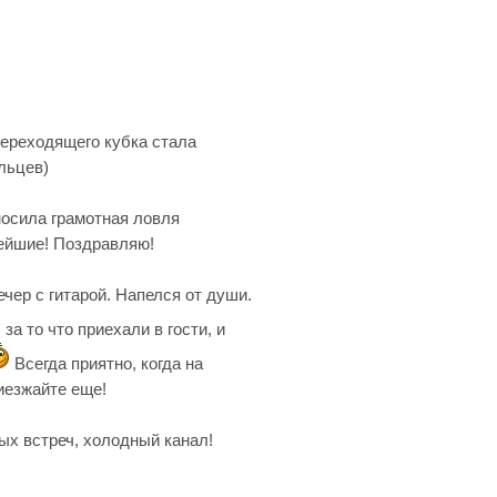
переходящего кубка стала
льцев)
носила грамотная ловля
нейшие! Поздравляю!
чер с гитарой. Напелся от души.
а то что приехали в гости, и
Всегда приятно, когда на
иезжайте еще!
ых встреч, холодный канал!