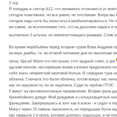
2 тур
Я попадаю в сектор А12, что ненамного отличается от мое
сегодня поактивнее, но все равно, не плотвиная. Вчера мы
сегодня надо хотя бы попытаться реабилитироваться. Не 
же самое, за исключением того, что на дальняке карася я 
выловлено 2 штучки, но невпечатляющего размера. Слив 
Во время жеребьёвки перед вторым туром Вова Андреев п
на верх дамбы, т.к. во второй половине дня по прогнозам о
гроза. Ща-аз! Мало кто послушал этот мудрый совет, а зря
адским пеклом, несгоревшие вчера коленки продолжали пот
себе знать неприятной ожоговой болью. В середине тура н
облачка. Сначала это были облачка, потом вокруг нас нач
нас по окружности, но не зацепила. Судя по трубам ГРЭС -
5 минут на противоположные направления. Вторая гроза д
бронебойного дождя. Мой дождевик и солнцезащитный зон
функциями. Завернувшись в зонт как в кокон - я сидел и п
Минут через 15 ливень закончился, но передышка была не
нас накрыла 2-я гроза, которая длилась подольше, и не п