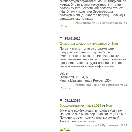
температура опускалась до -15 градусов по
ночам. Это вселило уверенность, что на
водоёмах юга Ростовской области станет
лёд. В том числе и на Весёловском
водохранилище. Забегая вперёд - надежды
оправдались, но лишь
Комментариев
0
/ Просмотров
15159
Отчет
15.06.2017
Диаметры фидерных вершинок
от
Nog
По сети гуляет список с диаметром
фидерных вершинок. Где-то больше
пунктов, где-то меньше. Решил выложить
максимальную версию и по возможности её
дополнить. Список будет обновляться по
мере появления новой информации
Balzer
Diabolo VI 3,6 - 3,07
Magna Maestro Heavy Feeder 150 -
Комментариев
0
/ Просмотров
9001
Снасти
05.11.2015
Восхождение на Фишт 2015
от
Nog
В начале ноября ходил в поход в Адыгею.
Нашей целью была вершина Фишт (2865м)/
Получил массу положительных эмоций!
Тяжело, но неописуемо
Комментариев
0
/ Просмотров
3607
Отдых