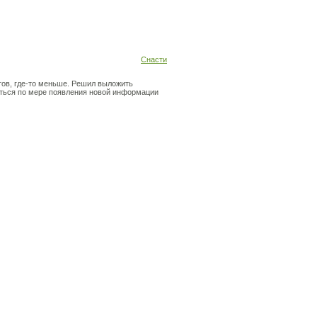
Снасти
тов, где-то меньше. Решил выложить
яться по мере появления новой информации