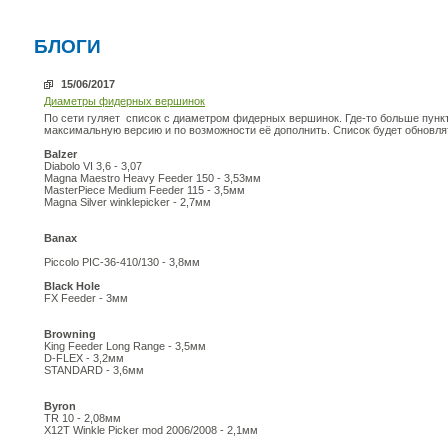
БЛОГИ
15/06/2017
Диаметры фидерных вершинок
По сети гуляет список с диаметром фидерных вершинок. Где-то больше пунк
максимальную версию и по возможности её дополнить. Список будет обновл
Balzer
Diabolo VI 3,6 - 3,07
Magna Maestro Heavy Feeder 150 - 3,53мм
MasterPiece Medium Feeder 115 - 3,5мм
Magna Silver winklepicker - 2,7мм
Banax
Piccolo PIC-36-410/130 - 3,8мм
Black Hole
FX Feeder - 3мм
Browning
King Feeder Long Range - 3,5мм
D-FLEX - 3,2мм
STANDARD - 3,6мм
Byron
TR 10 - 2,08мм
X12T Winkle Picker mod 2006/2008 - 2,1мм