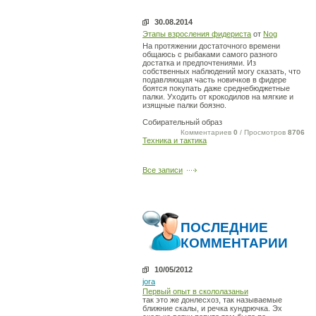
30.08.2014
Этапы взросления фидериста
от
Nog
На протяжении достаточного времени
общаюсь с рыбаками самого разного
достатка и предпочтениями. Из
собственных наблюдений могу сказать, что
подавляющая часть новичков в фидере
боятся покупать даже среднебюджетные
палки. Уходить от крокодилов на мягкие и
изящные палки боязно.
Собирательный образ
Комментариев
0
/ Просмотров
8706
Техника и тактика
Все записи
ПОСЛЕДНИЕ
КОММЕНТАРИИ
10/05/2012
jora
Первый опыт в скололазаньи
так это же донлесхоз, так называемые
ближние скалы, и речка кундрючка. Эх