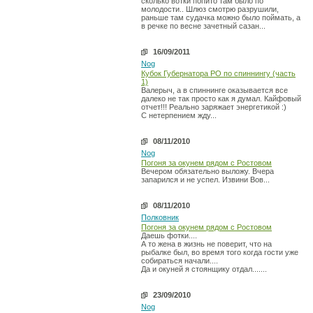
сколько вотки попито там было по
молодости.. Шлюз смотрю разрушили,
раньше там судачка можно было поймать, а
в речке по весне зачетный сазан...
16/09/2011
Nog
Кубок Губернатора РО по спиннингу (часть
1)
Валерыч, а в спиннинге оказывается все
далеко не так просто как я думал. Кайфовый
отчет!!! Реально заряжает энергетикой :)
С нетерпением жду...
08/11/2010
Nog
Погоня за окунем рядом с Ростовом
Вечером обязательно выложу. Вчера
запарился и не успел. Извини Вов...
08/11/2010
Полковник
Погоня за окунем рядом с Ростовом
Даешь фотки....
А то жена в жизнь не поверит, что на
рыбалке был, во время того когда гости уже
собираться начали....
Да и окуней я стоянщику отдал.......
23/09/2010
Nog