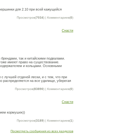
 вершинки для 2.10 при всей кажущейся
Просмотров(
7034
) | Комментариев(
0
)
Снасти
брендами, так и китайскими подвалами.
 тоже имеют право на существование.
шкодержателем и кольцами. Основными
 с лучшей отдачей лески, и с тем, что при
но распределяется на все удилище, уберегая
Просмотров(
83890
) | Комментариев(
0
)
Снасти
нием кормушек))
Просмотров(
3189
) | Комментариев(
1
)
Посмотреть сообщения из всех разделов