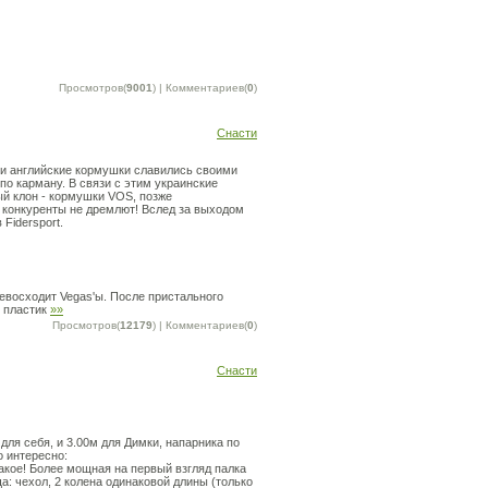
Просмотров(
9001
) | Комментариев(
0
)
Снасти
ти английские кормушки славились своими
по карману. В связи с этим украинские
ый клон - кормушки VOS, позже
 конкуренты не дремлют! Вслед за выходом
Fidersport.
ревосходит Vegas'ы. После пристального
в пластик
»»
Просмотров(
12179
) | Комментариев(
0
)
Снасти
для себя, и 3.00м для Димки, напарника по
о интересно:
е такое! Более мощная на первый взгляд палка
а: чехол, 2 колена одинаковой длины (только