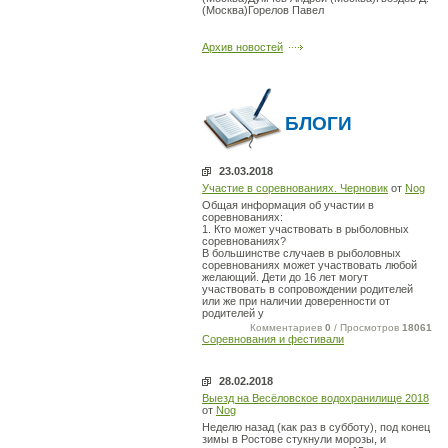
(Москва)Горелов Павел
Архив новостей
БЛОГИ
23.03.2018
Участие в соревнованиях. Черновик
от
Nog
Общая информация об участии в
соревнованиях:
1. Кто может участвовать в рыболовных
соревнованиях?
В большинстве случаев в рыболовных
соревнованиях может участвовать любой
желающий. Дети до 16 лет могут
участвовать в сопровождении родителей
или же при наличии доверенности от
родителей у
Комментариев
0
/ Просмотров
18061
Соревнования и фестивали
28.02.2018
Выезд на Весёловское водохранилище 2018
от
Nog
Неделю назад (как раз в субботу), под конец
зимы в Ростове стукнули морозы, и