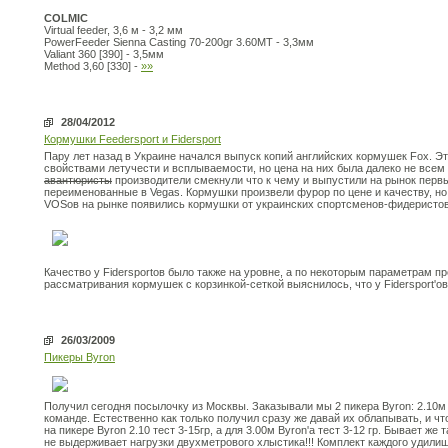
COLMIC
Virtual feeder, 3,6 м - 3,2 мм
PowerFeeder Sienna Casting 70-200gr 3.60MT - 3,3мм
Valiant 360 [390] - 3,5мм
Method 3,60 [330] -
»»
28/04/2012
Кормушки Feedersport и Fidersport
Пару лет назад в Украине начался выпуск копий английских кормушек Fox. Э
свойствами летучести и всплываемости, но цена на них была далеко не всем 
авантюристы
производители смекнули что к чему и выпустили на рынок перв
переименованные в Vegas. Кормушки произвели фурор по цене и качеству, но
VOSов на рынке появились кормушки от украинских спортсменов-фидеристов 
Качество у Fidersportов было также на уровне, а по некоторым параметрам п
рассматривания кормушек с корзинкой-сеткой выяснилось, что у Fidersport'о
26/03/2009
Пикеры Byron
Получил сегодня посылочку из Москвы. Заказывали мы 2 пикера Byron: 2.10м 
команде. Естественно как только получил сразу же давай их облапывать, и чт
на пикере Byron 2.10 тест 3-15гр, а для 3.00м Byron'а тест 3-12 гр. Бывает ж
не выдерживает нагрузки двухметрового хлыстика!!! Комплект каждого удилищ