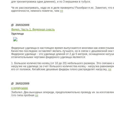
для трехметровика одни длиннее), и по 3 вершинки в тубусе.
Че их рассматривать, надо их в деле проверять! Разобрал я их. Заметил, что
идентичности, немного помягче, чем
»»
20/03/2009
Фидер. Часть 1. Фидерная снасть
Удилища
Фидерные удилища в настоящее время выпускаются многими как известными 
Качество последних оставляет желать лучшего, но в связи с дешевизной они
Фидерное удилище - это удилище длиной от 2 до 5 метров, оснащенное кату
отличительными чертами фидерного удилища являются:
1. Большое количество колец (от 10 до 20) небольшого размера. Это связано и
нагрузке на удилище за счет большого количества колец - нагрузка равномер
его от поломок. Китайские дешевые фидеры плохо распределят нагрузку,
»»
26/02/2009
о кормушках
Заболел. Два выходных впереди, предположительно проведу их за изготовле
/это типа пробная
»»