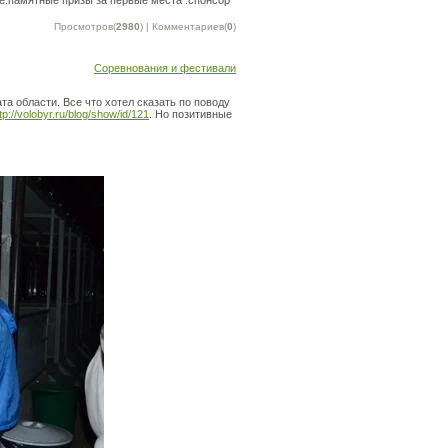
е.памятные призы за первые места .спонсор
Просмотров(
2980
) | Комментариев(
0
)
Соревнования и фестивали
а области. Все что хотел сказать по поводу
tp://volobyr.ru/blog/show/id/121
. Но позитивные