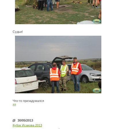
Судьи!
Что-то призадумался
»»
30/05/2013
Кубок Исакова 2013