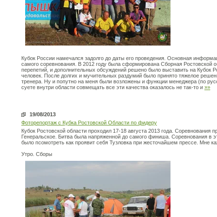
Кубок России намечался задолго до даты его проведения. Основная информа
самого соревнования. В 2012 году была сформирована Сборная Ростовской о
перепетий, и дополнительных обсуждений решено было выставить на Кубок Ро
человек. После долгих и мучительных раздумий было принято тяжелое решени
тренера. Ну и попутно на меня были возложены и функции менеджера (по рус
суете внутри области совмещать все эти качества оказалось не так-то и
»»
19/08/2013
Фоторепортаж с Кубка Ростовской Области по фидеру
Кубок Ростовской области проходил 17-18 августа 2013 года. Соревнования пр
Генеральское. Битва была напряженной до самого финиша. Соревнования в э
было псомотреть как проявит себя Тузловка при жесточайшем прессе. Мне ка
Утро. Сборы