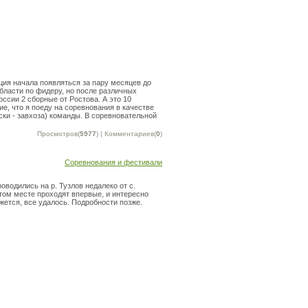
ция начала появляться за пару месяцев до
бласти по фидеру, но после различных
ссии 2 сборные от Ростова. А это 10
е, что я поеду на соревнования в качестве
ски - завхоза) команды. В соревновательной
Просмотров(
5977
) | Комментариев(
0
)
Соревнования и фестивали
оводились на р. Тузлов недалеко от с.
том месте проходят впервые, и интересно
жется, все удалось. Подробности позже.