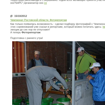
территории рыбозавода в с.Вершинино. Ждем всех желающих принять участи
ооо"БАРС",организатор ооо
»»
15/10/2012
Чемпионат Ростовской области. Фоторепортаж
Как только появилась возможность - сделал подборку фотографий с Чемпионат
этих соревнований уже сказал в репортаже, который можно почитать здесь:
ht
эмоции до сих пор не отпускают!
А теперь
Фоторепортаж
Подготовка с раннего утра!