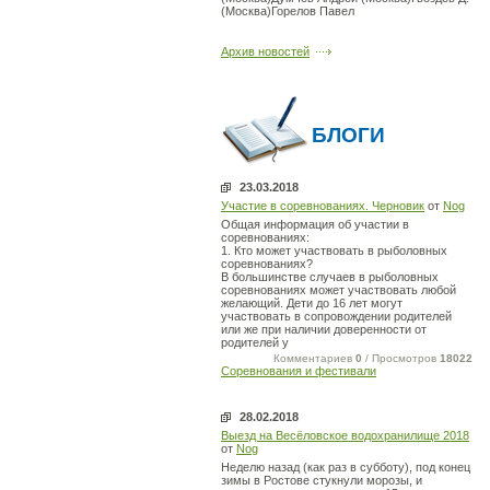
(Москва)Горелов Павел
Архив новостей
БЛОГИ
23.03.2018
Участие в соревнованиях. Черновик
от
Nog
Общая информация об участии в
соревнованиях:
1. Кто может участвовать в рыболовных
соревнованиях?
В большинстве случаев в рыболовных
соревнованиях может участвовать любой
желающий. Дети до 16 лет могут
участвовать в сопровождении родителей
или же при наличии доверенности от
родителей у
Комментариев
0
/ Просмотров
18022
Соревнования и фестивали
28.02.2018
Выезд на Весёловское водохранилище 2018
от
Nog
Неделю назад (как раз в субботу), под конец
зимы в Ростове стукнули морозы, и