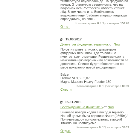
температура опускалась до -15 градусов по
ночам. Это вселило уверенность, что на
водоёмах юга Ростовской области станет
лёд. В том числе и на Весёловском
водохранилище. Забегая вперёд - надежды
оправдались, но лишь
Комментариев
0
/ Просмотров
15120
Отчет
15.06.2017
Диаметры фидерных вершинок
от
Nog
По сети гуляет список с диаметром
фидерных вершинок. Где-то больше
пунктов, где-то меньше. Решил выложить
максимальную версию и по возможности её
дополнить. Список будет обновляться по
мере появления новой информации
Balzer
Diabolo VI 3,6 - 3,07
Magna Maestro Heavy Feeder 150 -
Комментариев
0
/ Просмотров
8989
Снасти
05.11.2015
Восхождение на Фишт 2015
от
Nog
В начале ноября ходил в поход в Адыгею.
Нашей целью была вершина Фишт (2865м)/
Получил массу положительных эмоций!
Тяжело, но неописуемо
Комментариев
0
/ Просмотров
3603
Отдых