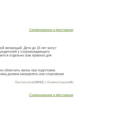
Соревнования и фестивали
й желающий. Дети до 16 лет могут
т родителей у сопровождающего
ются отдельно (как правило для
но облегчить жизнь при подготовке
ника должна направлять или спортивная
Просмотров(
18022
) | Комментариев(
0
)
Соревнования и фестивали