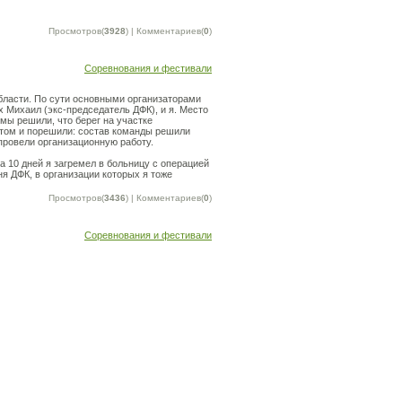
Просмотров(
3928
) | Комментариев(
0
)
Соревнования и фестивали
бласти. По сути основными организаторами
 Михаил (экс-председатель ДФК), и я. Место
 мы решили, что берег на участке
а том и порешили: состав команды решили
провели организационную работу.
за 10 дней я загремел в больницу с операцией
 ДФК, в организации которых я тоже
Просмотров(
3436
) | Комментариев(
0
)
Соревнования и фестивали