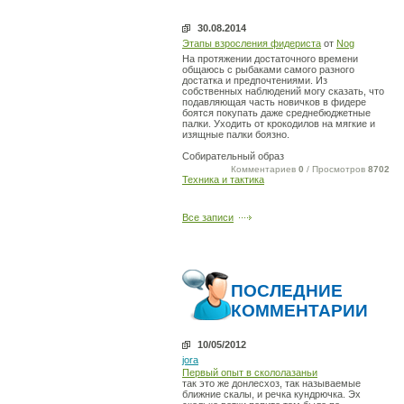
30.08.2014
Этапы взросления фидериста
от
Nog
На протяжении достаточного времени
общаюсь с рыбаками самого разного
достатка и предпочтениями. Из
собственных наблюдений могу сказать, что
подавляющая часть новичков в фидере
боятся покупать даже среднебюджетные
палки. Уходить от крокодилов на мягкие и
изящные палки боязно.
Собирательный образ
Комментариев
0
/ Просмотров
8702
Техника и тактика
Все записи
ПОСЛЕДНИЕ
КОММЕНТАРИИ
10/05/2012
jora
Первый опыт в скололазаньи
так это же донлесхоз, так называемые
ближние скалы, и речка кундрючка. Эх