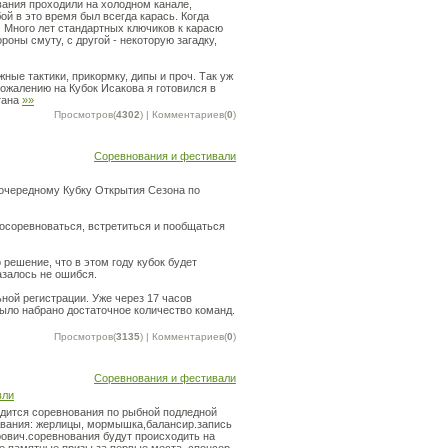
вания проходили на холодном канале,
й в это время был всегда карась. Когда
. Много лет стандартных ключиков к карасю
роны смуту, с другой - некоторую загадку,
ные тактики, прикормку, дипы и проч. Так уж
сожалению на Кубок Исакова я готовился в
тана
»»
Просмотров(
4302
) | Комментариев(
0
)
Соревнования и фестивали
 очередному Кубку Открытия Сезона по
осоревноваться, встретиться и пообщаться
решение, что в этом году кубок будет
азалось не ошибся.
ной регистрации. Уже через 17 часов
было набрано достаточное количество команд.
Просмотров(
3135
) | Комментариев(
0
)
Соревнования и фестивали
вли
водится соревнования по рыбной подледной
нования: жерлицы, мормышка,балансир.запись
дрович.соревнования будут происходить на