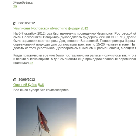
Жеребьёвка!
»»
08/10/2012
Чемпионат Ростовской области по фидеру 2012
На 6-7 октября 2012 года был намечен к проведению Чемпионат Ростовской о
были Полковникян Владимир (руководитель фидерной секции ФРС РО), Долгих
было заранее известно: река Дон, около ст.Багаевской. После промера берега
соревнований подходит для организации трех зон по 15-20 человек в зоне. Н
делать из трех участников. Договорились с жильем и размещением, в общем 
Когда практически все уже было поставленно на рельсы - случилось так, что 
и всеми вытекающими. А до Чемпионата еще проходили плановые соревнованя
принимал
»»
30/09/2012
Осенний Кубок ДФК
Все было супер! Без комментариев!