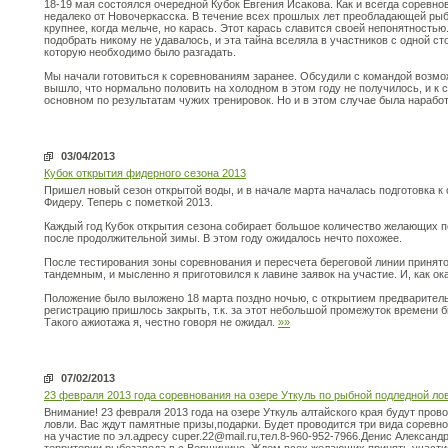
18-19 мая состоялся очередной Кубок Евгения Исакова. Как и всегда соревно
недалеко от Новочеркасска. В течение всех прошлых лет преобладающей рыбо
крупнее, когда мельче, но карась. Этот карась славится своей непонятностью
подобрать никому не удавалось, и эта тайна вселяла в участников с одной сто
которую необходимо было разгадать.
Мы начали готовиться к соревнованиям заранее. Обсудили с командой возмож
вышло, что нормально половить на холодном в этом году не получилось, и к 
основном по результатам чужих тренировок. Но и в этом случае была нарабо
03/04/2013
Кубок открытия фидерного сезона 2013
Пришел новый сезон открытой воды, и в начале марта началась подготовка к
Фидеру. Теперь с пометкой 2013.
Каждый год Кубок открытия сезона собирает большое количество желающих п
после продолжительной зимы. В этом году ожидалось нечто похожее.
После тестирования зоны соревнования и пересчета береговой линии принято 
тандемным, и мысленно я приготовился к лавине заявок на участие. И, как ок
Положение было выложено 18 марта поздно ночью, с открытием предваритель
регистрацию пришлось закрыть, т.к. за этот небольшой промежуток времени 
Такого ажиотажа я, честно говоря не ожидал.
»»
07/02/2013
23 февраля 2013 года соревнования на озере Уткуль по рыбной подледной ло
Внимание! 23 февраля 2013 года на озере Уткуль алтайского края будут про
ловли. Вас ждут памятные призы,подарки. Будет проводится три вида сорев
на участие по эл.адресу cuper.22@mail.ru,тел.8-960-952-7966.Денис Алексан