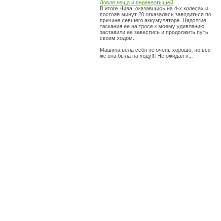
Ловля леща и перевертышей
В итоге Нива, оказавшись на 4-х колесах и
постояв минут 20 отказалась заводиться по
причине севшего аккумулятора. Недолгие
таскания ее на тросе к моему удивлению
заставили ее завестись и продолжить путь
своим ходом.
Машина вела себя не очень хорошо, но все
же она была на ходу!!! Не ожидал я...