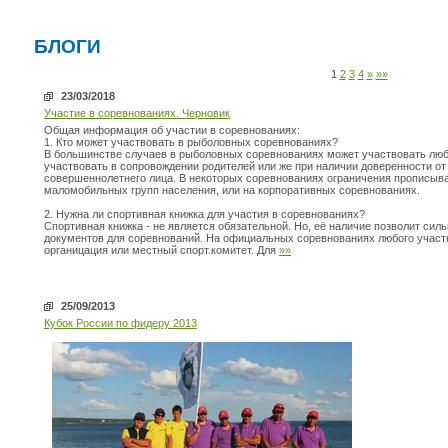
БЛОГИ
1
2
3
4
»
»»
23/03/2018
Участие в соревнованиях. Черновик
Общая информация об участии в соревнованиях:
1. Кто может участвовать в рыболовных соревнованиях?
В большинстве случаев в рыболовных соревнованиях может участвовать любо
участвовать в сопровождении родителей или же при наличии доверенности о
совершеннолетнего лица. В некоторых соревнованиях ограничения прописыва
маломобильных групп населения, или на корпоративных соревнованиях.
2. Нужна ли спортивная книжка для участия в соревнованиях?
Спортивная книжка - не является обязательной. Но, её наличие позволит силь
документов для соревнований. На официальных соревнованиях любого участ
органицация или местный спорт.комитет. Для
»»
25/09/2013
Кубок России по фидеру 2013