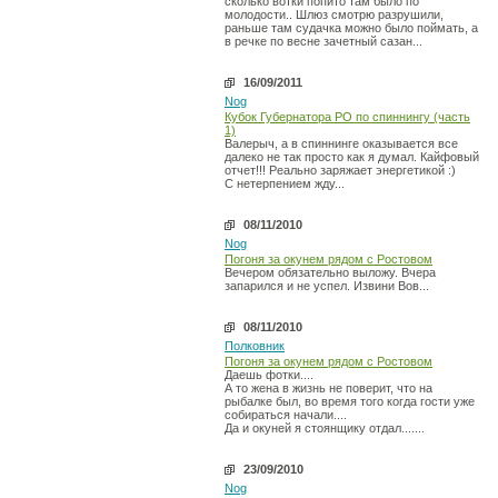
сколько вотки попито там было по
молодости.. Шлюз смотрю разрушили,
раньше там судачка можно было поймать, а
в речке по весне зачетный сазан...
16/09/2011
Nog
Кубок Губернатора РО по спиннингу (часть
1)
Валерыч, а в спиннинге оказывается все
далеко не так просто как я думал. Кайфовый
отчет!!! Реально заряжает энергетикой :)
С нетерпением жду...
08/11/2010
Nog
Погоня за окунем рядом с Ростовом
Вечером обязательно выложу. Вчера
запарился и не успел. Извини Вов...
08/11/2010
Полковник
Погоня за окунем рядом с Ростовом
Даешь фотки....
А то жена в жизнь не поверит, что на
рыбалке был, во время того когда гости уже
собираться начали....
Да и окуней я стоянщику отдал.......
23/09/2010
Nog