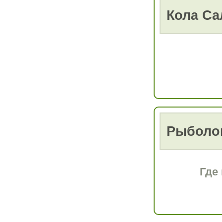
Кола С
Рыболо
Где