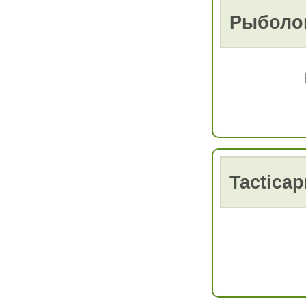
Рыболо
Tacticap