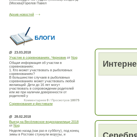
(Москва)Горелов Павел
Архив новостей
БЛОГИ
23.03.2018
Участие в соревнованиях. Черновик
от
Nog
Интерне
Общая информация об участии в
соревнованиях:
1. Кто может участвовать в рыболовных
соревнованиях?
В большинстве случаев в рыболовных
соревнованиях может участвовать любой
желающий. Дети до 16 лет могут
участвовать в сопровождении родителей
или же при наличии доверенности от
родителей у
Комментариев
0
/ Просмотров
18075
Соревнования и фестивали
28.02.2018
Выезд на Весёловское водохранилище 2018
от
Nog
Неделю назад (как раз в субботу), под конец
Серебр
зимы в Ростове стукнули морозы, и