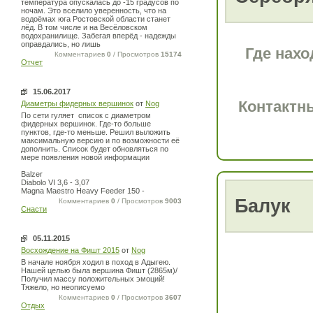
температура опускалась до -15 градусов по
ночам. Это вселило уверенность, что на
водоёмах юга Ростовской области станет
лёд. В том числе и на Весёловском
водохранилище. Забегая вперёд - надежды
оправдались, но лишь
Где нахо
Комментариев
0
/ Просмотров
15174
Отчет
15.06.2017
Контактн
Диаметры фидерных вершинок
от
Nog
По сети гуляет список с диаметром
фидерных вершинок. Где-то больше
пунктов, где-то меньше. Решил выложить
максимальную версию и по возможности её
дополнить. Список будет обновляться по
мере появления новой информации
Balzer
Diabolo VI 3,6 - 3,07
Magna Maestro Heavy Feeder 150 -
Балук
Комментариев
0
/ Просмотров
9003
Снасти
05.11.2015
Восхождение на Фишт 2015
от
Nog
В начале ноября ходил в поход в Адыгею.
Нашей целью была вершина Фишт (2865м)/
Получил массу положительных эмоций!
Тяжело, но неописуемо
Комментариев
0
/ Просмотров
3607
Отдых