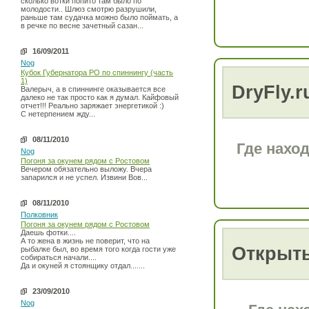
сколько вотки попито там было по
молодости.. Шлюз смотрю разрушили,
раньше там судачка можно было поймать, а
в речке по весне зачетный сазан...
16/09/2011
Nog
Кубок Губернатора РО по спиннингу (часть
1)
DryFly.r
Валерыч, а в спиннинге оказывается все
далеко не так просто как я думал. Кайфовый
отчет!!! Реально заряжает энергетикой :)
С нетерпением жду...
08/11/2010
Где наход
Nog
Погоня за окунем рядом с Ростовом
Вечером обязательно выложу. Вчера
запарился и не успел. Извини Вов...
08/11/2010
Полковник
Погоня за окунем рядом с Ростовом
Даешь фотки....
А то жена в жизнь не поверит, что на
Открыт
рыбалке был, во время того когда гости уже
собираться начали....
Да и окуней я стоянщику отдал.......
23/09/2010
Nog