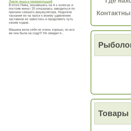
Где нах
Ловля леща и перевертышей
В итоге Нива, оказавшись на 4-х колесах и
постояв минут 20 отказалась заводиться по
Контактны
причине севшего аккумулятора. Недолгие
таскания ее на тросе к моему удивлению
заставили ее завестись и продолжить путь
своим ходом.
Машина вела себя не очень хорошо, но все
же она была на ходу!!! Не ожидал я...
Рыболо
Товары