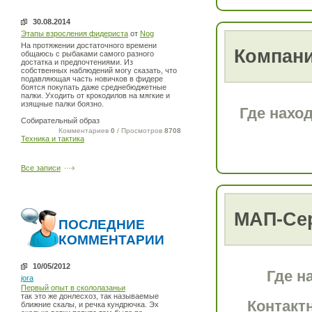
30.08.2014
Этапы взросления фидериста
от
Nog
На протяжении достаточного времени
Компани
общаюсь с рыбаками самого разного
достатка и предпочтениями. Из
собственных наблюдений могу сказать, что
подавляющая часть новичков в фидере
боятся покупать даже среднебюджетные
палки. Уходить от крокодилов на мягкие и
изящные палки боязно.
Где нахо
Собирательный образ
Комментариев
0
/ Просмотров
8708
Техника и тактика
Все записи
МАП-Се
ПОСЛЕДНИЕ
КОММЕНТАРИИ
10/05/2012
Где н
jora
Первый опыт в скололазаньи
так это же донлесхоз, так называемые
Контакт
ближние скалы, и речка кундрючка. Эх