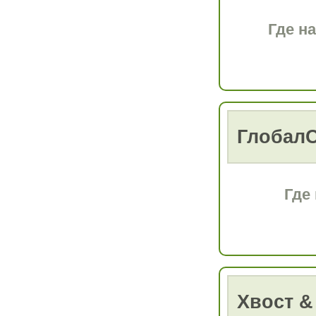
Где н
Глобал
Где
Хвост &