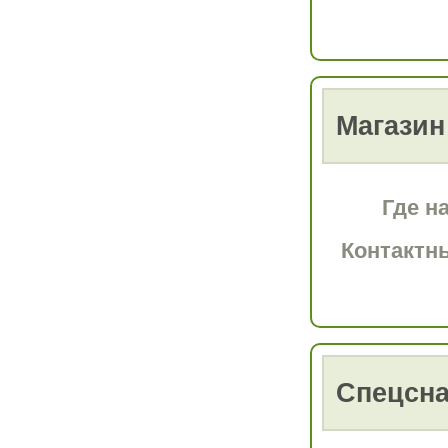
Магази
Где н
Контактн
Спецсна