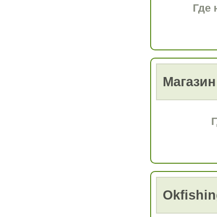
Где 
Магазин 
Г
Okfishi