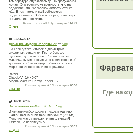
температура опускалась до -15 градусов по
ночам. Это вселило уверенность, что на
водоёмах юга Ростовской области станет
лёд. В том числе и на Весёловском
водохранилище. Забегая вперёд - надежды
оправдались, но лишь
Комментариев
0
/ Просмотров
15121
Отчет
15.06.2017
Диаметры фидерных вершинок
от
Nog
По сети гуляет список с диаметром
фидерных вершинок. Где-то больше
пунктов, где-то меньше. Решил выложить
максимальную версию и по возможности её
дополнить. Список будет обновляться по
Фарват
мере появления новой информации
Balzer
Diabolo VI 3,6 - 3,07
Magna Maestro Heavy Feeder 150 -
Комментариев
0
/ Просмотров
8990
Снасти
Где нахо
05.11.2015
Восхождение на Фишт 2015
от
Nog
В начале ноября ходил в поход в Адыгею.
Нашей целью была вершина Фишт (2865м)/
Получил массу положительных эмоций!
Тяжело, но неописуемо
Комментариев
0
/ Просмотров
3603
Отдых