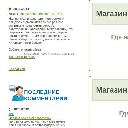
30.08.2014
Магазин
Этапы взросления фидериста
от
Nog
На протяжении достаточного времени
общаюсь с рыбаками самого разного
достатка и предпочтениями. Из
собственных наблюдений могу сказать, что
подавляющая часть новичков в фидере
Где н
боятся покупать даже среднебюджетные
палки. Уходить от крокодилов на мягкие и
изящные палки боязно.
Собирательный образ
Комментариев
0
/ Просмотров
8702
Техника и тактика
Все записи
Магазин
ПОСЛЕДНИЕ
КОММЕНТАРИИ
10/05/2012
Гд
jora
Первый опыт в скололазаньи
так это же донлесхоз, так называемые
ближние скалы, и речка кундрючка. Эх