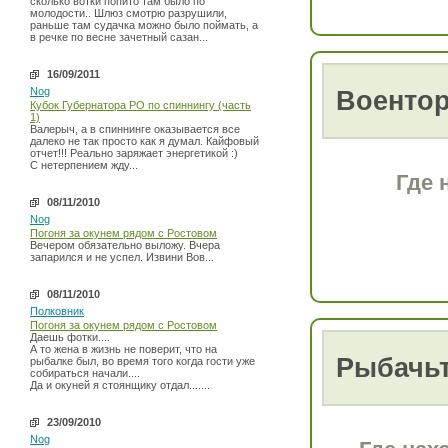
сколько вотки попито там было по
молодости.. Шлюз смотрю разрушили,
раньше там судачка можно было поймать, а
в речке по весне зачетный сазан...
16/09/2011
Nog
Воентор
Кубок Губернатора РО по спиннингу (часть
1)
Валерыч, а в спиннинге оказывается все
далеко не так просто как я думал. Кайфовый
отчет!!! Реально заряжает энергетикой :)
С нетерпением жду...
Где 
08/11/2010
Nog
Погоня за окунем рядом с Ростовом
Вечером обязательно выложу. Вчера
запарился и не успел. Извини Вов...
08/11/2010
Полковник
Погоня за окунем рядом с Ростовом
Даешь фотки....
А то жена в жизнь не поверит, что на
Рыбачьт
рыбалке был, во время того когда гости уже
собираться начали....
Да и окуней я стоянщику отдал.......
23/09/2010
Nog