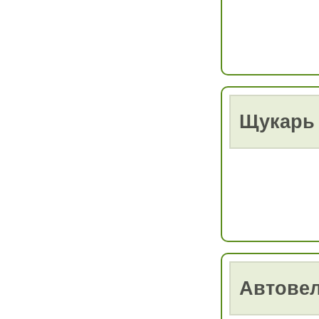
Щукарь
Автове