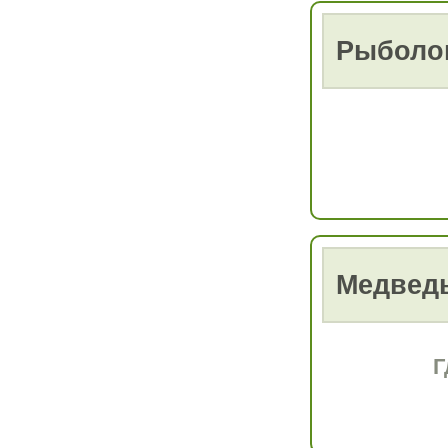
Рыболо
Медвед
Г