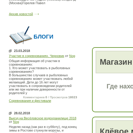
(Москва)Горелов Павел
Архив новостей
БЛОГИ
23.03.2018
Участие в соревнованиях. Черновик
от
Nog
Магазин
Общая информация об участии в
соревнованиях:
1. Кто может участвовать в рыболовных
соревнованиях?
В большинстве случаев в рыболовных
соревнованиях может участвовать любой
желающий. Дети до 16 лет могут
Где нах
участвовать в сопровождении родителей
или же при наличии доверенности от
родителей у
Комментариев
0
/ Просмотров
18023
Соревнования и фестивали
28.02.2018
Выезд на Весёловское водохранилище 2018
от
Nog
Неделю назад (как раз в субботу), под конец
Клёвое 
зимы в Ростове стукнули морозы, и