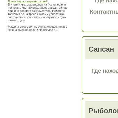
Где нах
Ловля леща и перевертышей
В итоге Нива, оказавшись на 4-х колесах и
постояв минут 20 отказалась заводиться по
Контактн
причине севшего аккумулятора. Недолгие
таскания ее на тросе к моему удивлению
заставили ее завестись и продолжить путь
своим ходом.
Машина вела себя не очень хорошо, но все
же она была на ходу!!! Не ожидал я...
Сапсан
Где нахо
Рыболов