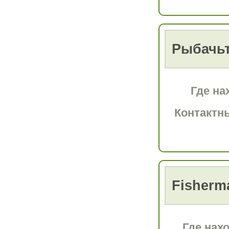
Рыбачьт
Где на
Контактн
Fisherm
Где нах