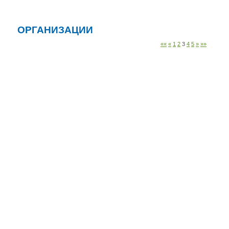
ОРГАНИЗАЦИИ
««
«
1
2
3
4
5
»
»»