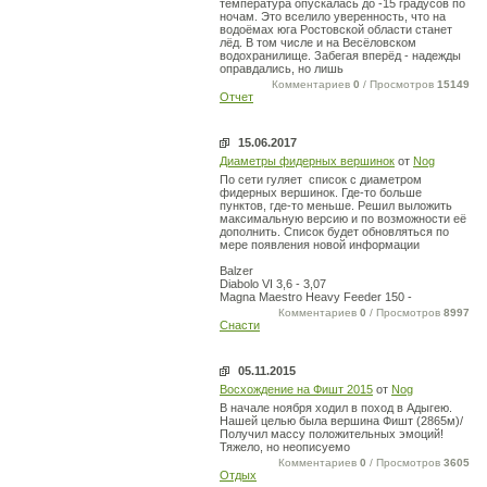
температура опускалась до -15 градусов по
ночам. Это вселило уверенность, что на
водоёмах юга Ростовской области станет
лёд. В том числе и на Весёловском
водохранилище. Забегая вперёд - надежды
оправдались, но лишь
Комментариев
0
/ Просмотров
15149
Отчет
15.06.2017
Диаметры фидерных вершинок
от
Nog
По сети гуляет список с диаметром
фидерных вершинок. Где-то больше
пунктов, где-то меньше. Решил выложить
максимальную версию и по возможности её
дополнить. Список будет обновляться по
мере появления новой информации
Balzer
Diabolo VI 3,6 - 3,07
Magna Maestro Heavy Feeder 150 -
Комментариев
0
/ Просмотров
8997
Снасти
05.11.2015
Восхождение на Фишт 2015
от
Nog
В начале ноября ходил в поход в Адыгею.
Нашей целью была вершина Фишт (2865м)/
Получил массу положительных эмоций!
Тяжело, но неописуемо
Комментариев
0
/ Просмотров
3605
Отдых