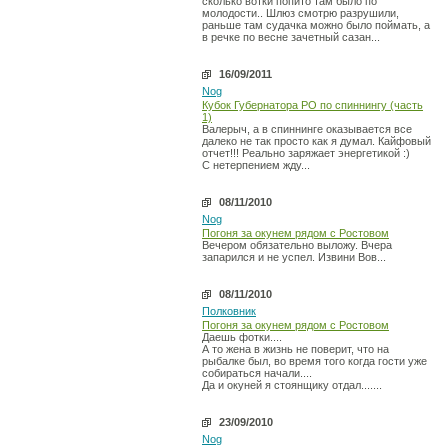
сколько вотки попито там было по
молодости.. Шлюз смотрю разрушили,
раньше там судачка можно было поймать, а
в речке по весне зачетный сазан...
16/09/2011
Nog
Кубок Губернатора РО по спиннингу (часть
1)
Валерыч, а в спиннинге оказывается все
далеко не так просто как я думал. Кайфовый
отчет!!! Реально заряжает энергетикой :)
С нетерпением жду...
08/11/2010
Nog
Погоня за окунем рядом с Ростовом
Вечером обязательно выложу. Вчера
запарился и не успел. Извини Вов...
08/11/2010
Полковник
Погоня за окунем рядом с Ростовом
Даешь фотки....
А то жена в жизнь не поверит, что на
рыбалке был, во время того когда гости уже
собираться начали....
Да и окуней я стоянщику отдал.......
23/09/2010
Nog