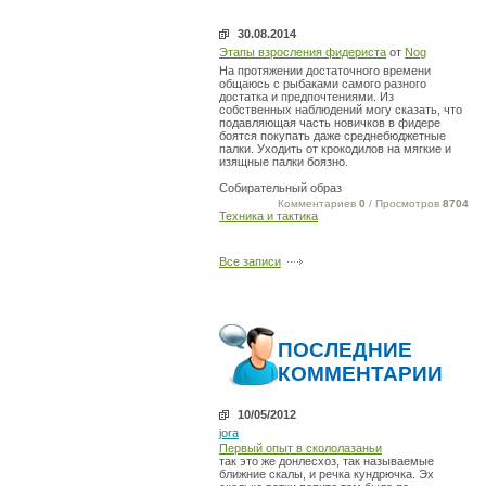
30.08.2014
Этапы взросления фидериста
от
Nog
На протяжении достаточного времени
общаюсь с рыбаками самого разного
достатка и предпочтениями. Из
собственных наблюдений могу сказать, что
подавляющая часть новичков в фидере
боятся покупать даже среднебюджетные
палки. Уходить от крокодилов на мягкие и
изящные палки боязно.
Собирательный образ
Комментариев
0
/ Просмотров
8704
Техника и тактика
Все записи
ПОСЛЕДНИЕ
КОММЕНТАРИИ
10/05/2012
jora
Первый опыт в скололазаньи
так это же донлесхоз, так называемые
ближние скалы, и речка кундрючка. Эх