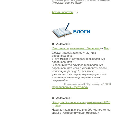
(Москва)Горелов Павел
Архив новостей
БЛОГИ
23.03.2018
Участие в соревнованиях. Черновик
от
Nog
Общая информация об участии в
соревнованиях:
1. Кто может участвовать в рыболовных
соревнованиях?
В большинстве случаев в рыболовных
соревнованиях может участвовать любой
желающий. Дети до 16 лет могут
участвовать в сопровождении родителей
или же при наличии доверенности от
родителей у
Комментариев
0
/ Просмотров
18050
Соревнования и фестивали
28.02.2018
Выезд на Весёловское водохранилище 2018
от
Nog
Неделю назад (как раз в субботу), под конец
зимы в Ростове стукнули морозы, и