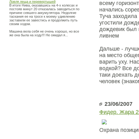
Ловля леща и перевертышей
всему горизонт
В итоге Нива, оказавшись на 4-х колесах и
начались соре
постояв минут 20 отказалась заводиться по
причине севшего аккумулятора. Недолгие
Туча заходила 
таскания ее на тросе к моему удивлению
заставили ее завестись и продолжить путь
угостили дожде
своим ходом.
дождевик был 
Машина вела себя не очень хорошо, но все
ливнем
же она была на ходу!!! Не ожидал я...
Дальше - лучш
на место общег
варить уху. На
водкой? Все д
таки доехать 
человек (знак
23/06/2007
Фидер. Жара 2
Охрана позици