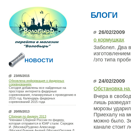
БЛОГИ
26/02/2009
о кормушках
Заболел. Два 
изготовлением
/это типа проб
НОВОСТИ
23/05/2015
24/02/2009
Обновлена информация о фидерных
соревнованиях
Обстановка на
Сегодня добавлены все найденные на
просторах интернета фидерные
соревнования, планируемые к проведению в
Вчера в свобод
2015 год. Календарь фидерных
лишь разведать
соревнований 2015 года
морозы ударил
20/05/2013
Приехалу на ме
Сборная по фидеру 2013
можно было. З
Членами Сборной России по фидеру,
которая отправится в ЮАР стали: Середюк
канале стоит л
И. (Москва)Руденко Александр
(Москва)Думчев Андрей (Москва)Гвоздев Д.