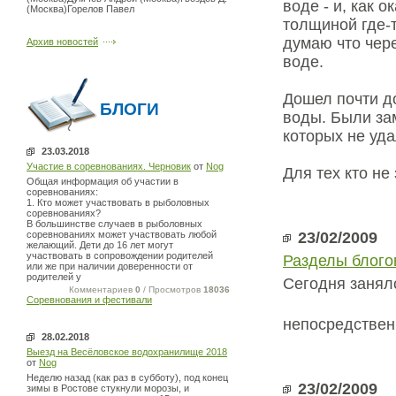
воде - и, как 
(Москва)Горелов Павел
толщиной где-т
думаю что чере
Архив новостей
воде.
Дошел почти до
БЛОГИ
воды. Были зам
которых не уда
23.03.2018
Участие в соревнованиях. Черновик
от
Nog
Для тех кто не
Общая информация об участии в
соревнованиях:
1. Кто может участвовать в рыболовных
соревнованиях?
В большинстве случаев в рыболовных
соревнованиях может участвовать любой
23/02/2009
желающий. Дети до 16 лет могут
участвовать в сопровождении родителей
Разделы блого
или же при наличии доверенности от
родителей у
Сегодня занялс
Комментариев
0
/ Просмотров
18036
Соревнования и фестивали
непосредствен
28.02.2018
Выезд на Весёловское водохранилище 2018
от
Nog
Неделю назад (как раз в субботу), под конец
23/02/2009
зимы в Ростове стукнули морозы, и