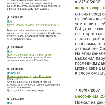
сколько вотки попито там было по
27/10/2007
молодости.. Шлюз смотрю разрушили,
раньше там судачка можно было поймать, а
Фидер. Закрыт
в речке по весне зачетный сазан...
В ночь перед с
16/09/2011
Освободившись 
Nog
чем тешить себ
Кубок Губернатора РО по спиннингу (часть
1)
В 4 утра: созв
Валерыч, а в спиннинге оказывается все
некоторого кол
далеко не так просто как я думал. Кайфовый
отчет!!! Реально заряжает энергетикой :)
люди на рыбалк
С нетерпением жду...
проблемы, то в
08/11/2010
автомобиль Се
Nog
На этом канале
Погоня за окунем рядом с Ростовом
Вечером обязательно выложу. Вчера
Вызвонил пару 
запарился и не успел. Извини Вов...
последним дан
можно как на м
08/11/2010
К слову сказат
Полковник
Погоня за окунем рядом с Ростовом
Даешь фотки....
А то жена в жизнь не поверит, что на
рыбалке был, во время того когда гости уже
собираться начали....
08/07/2007
Да и окуней я стоянщику отдал.......
Бессонница 20
23/09/2010
Поехал на рыб
Nog