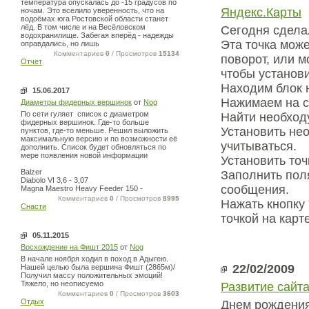
температура опускалась до -15 градусов по
Яндекс.Карты
ночам. Это вселило уверенность, что на
водоёмах юга Ростовской области станет
лёд. В том числе и на Весёловском
Сегодня сделал
водохранилище. Забегая вперёд - надежды
Эта точка може
оправдались, но лишь
Комментариев
0
/ Просмотров
15134
поворот, или м
Отчет
чтобы установ
Находим блок
15.06.2017
Нажимаем на с
Диаметры фидерных вершинок
от
Nog
По сети гуляет список с диаметром
Найти необход
фидерных вершинок. Где-то больше
Установить не
пунктов, где-то меньше. Решил выложить
максимальную версию и по возможности её
учитываться.
дополнить. Список будет обновляться по
мере появления новой информации
Установить точ
Balzer
Заполнить пол
Diabolo VI 3,6 - 3,07
сообщения.
Magna Maestro Heavy Feeder 150 -
Комментариев
0
/ Просмотров
8995
Нажать кнопку 
Снасти
точкой на карт
05.11.2015
Восхождение на Фишт 2015
от
Nog
В начале ноября ходил в поход в Адыгею.
22/02/2009
Нашей целью была вершина Фишт (2865м)/
Получил массу положительных эмоций!
Тяжело, но неописуемо
Развитие сайт
Комментариев
0
/ Просмотров
3603
Отдых
Днем рождения 