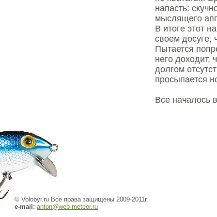
напасть: скучн
мыслящего апп
В итоге этот н
своем досуге, 
Пытается попро
него доходит, 
долгом отсутст
просыпается но
Все началось 
© Volobyr.ru Все права защищены 2009-2011г.
e-mail:
anton@web-meteor.ru