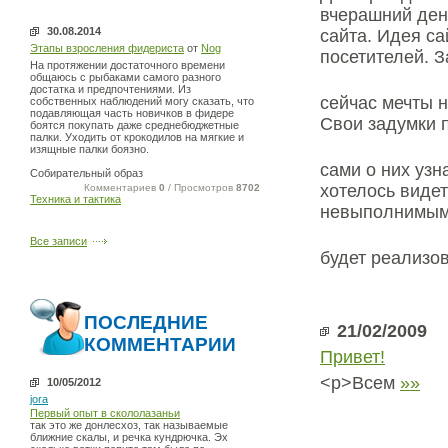
вчерашний день
30.08.2014
сайта. Идея са
Этапы взросления фидериста
от
Nog
посетителей. З
На протяжении достаточного времени
общаюсь с рыбаками самого разного
достатка и предпочтениями. Из
сейчас мечты 
собственных наблюдений могу сказать, что
подавляющая часть новичков в фидере
Свои задумки 
боятся покупать даже среднебюджетные
палки. Уходить от крокодилов на мягкие и
изящные палки боязно.
сами о них узн
Собирательный образ
хотелось виде
Комментариев
0
/ Просмотров
8702
Техника и тактика
невыполнимыми
Все записи
будет реализо
ПОСЛЕДНИЕ
21/02/2009
КОММЕНТАРИИ
Привет!
<p>Всем
»»
10/05/2012
jora
Первый опыт в скололазаньи
так это же донлесхоз, так называемые
ближние скалы, и речка кундрючка. Эх