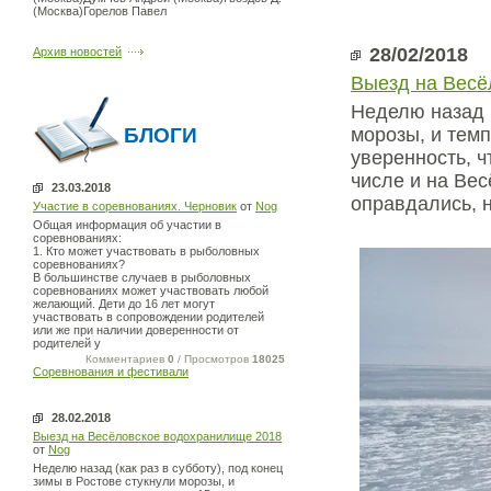
(Москва)Горелов Павел
28/02/2018
Архив новостей
Выезд на Весё
Неделю назад (
БЛОГИ
морозы, и темп
уверенность, ч
числе и на Ве
23.03.2018
оправдались, 
Участие в соревнованиях. Черновик
от
Nog
Общая информация об участии в
соревнованиях:
1. Кто может участвовать в рыболовных
соревнованиях?
В большинстве случаев в рыболовных
соревнованиях может участвовать любой
желающий. Дети до 16 лет могут
участвовать в сопровождении родителей
или же при наличии доверенности от
родителей у
Комментариев
0
/ Просмотров
18025
Соревнования и фестивали
28.02.2018
Выезд на Весёловское водохранилище 2018
от
Nog
Неделю назад (как раз в субботу), под конец
зимы в Ростове стукнули морозы, и