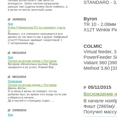
сколько вотки попито там было по
STANDARD - 3
молодости.. Шлюз смотрю разрушили,
раньше там судачка можно было поймать, а
в речке по весне зачетный сазан...
Byron
16/09/2011
TR 10 - 2,08мм
Nog
Кубок Губернатора РО по спиннингу (часть
X12T Winkle Pi
1)
Валерыч, а в спиннинге оказывается все
далеко не так просто как я думал. Кайфовый
отчет!!! Реально заряжает энергетикой :)
С нетерпением жду...
COLMIC
Virtual feeder, 
08/11/2010
PowerFeeder Si
Nog
Погоня за окунем рядом с Ростовом
Valiant 360 [390
Вечером обязательно выложу. Вчера
запарился и не успел. Извини Вов...
Method 3,60 [33
08/11/2010
Полковник
Погоня за окунем рядом с Ростовом
05/11/2015
Даешь фотки....
А то жена в жизнь не поверит, что на
Восхождение н
рыбалке был, во время того когда гости уже
собираться начали....
В начале нояб
Да и окуней я стоянщику отдал.......
Фишт (2865м)/
23/09/2010
Получил массу
Nog