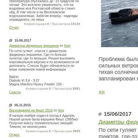
температура опускалась до -15 градусов по
ночам. Это вселило уверенность, что на
водоёмах юга Ростовской области станет
лёд. В том числе и на Весёловском
водохранилище. Забегая вперёд - надежды
оправдались, но лишь
Комментариев
0
/ Просмотров
15123
Отчет
15.06.2017
Диаметры фидерных вершинок
от
Nog
По сети гуляет список с диаметром
фидерных вершинок. Где-то больше
Проблема была 
пунктов, где-то меньше. Решил выложить
максимальную версию и по возможности её
сильных ветро
дополнить. Список будет обновляться по
мере появления новой информации
тихая солнечн
Balzer
запланирован н
Diabolo VI 3,6 - 3,07
Magna Maestro Heavy Feeder 150 -
Комментариев
0
/ Просмотров
8991
»»
Снасти
05.11.2015
Восхождение на Фишт 2015
от
Nog
15/06/2017
В начале ноября ходил в поход в Адыгею.
Нашей целью была вершина Фишт (2865м)/
Диаметры фид
Получил массу положительных эмоций!
Тяжело, но неописуемо
По сети гуляе
Комментариев
0
/ Просмотров
3603
Отдых
пунктов, где-