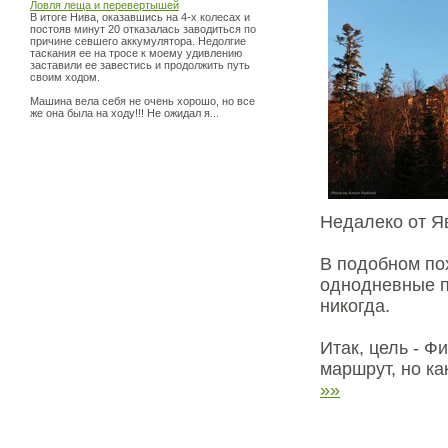
Ловля леща и перевертышей
В итоге Нива, оказавшись на 4-х колесах и
постояв минут 20 отказалась заводиться по
причине севшего аккумулятора. Недолгие
таскания ее на тросе к моему удивлению
заставили ее завестись и продолжить путь
своим ходом.
Машина вела себя не очень хорошо, но все
же она была на ходу!!! Не ожидал я...
Недалеко от Я
В подобном по
однодневные пр
никогда.
Итак, цель - Ф
маршрут, но ка
»»