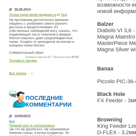
возможности е
30.08.2014
новой информ
Этапы взросления фидериста
от
Nog
На протяжении достаточного времени
Balzer
общаюсь с рыбаками самого разного
достатка и предпочтениями. Из
Diabolo VI 3,6 -
собственных наблюдений могу сказать, что
подавляющая часть новичков в фидере
Magna Maestro 
боятся покупать даже среднебюджетные
палки. Уходить от крокодилов на мягкие и
MasterPiece Me
изящные палки боязно.
Magna Silver wi
Собирательный образ
Комментариев
0
/ Просмотров
8702
Техника и тактика
Banax
Все записи
Piccolo PIC-36-
Black Hole
ПОСЛЕДНИЕ
FX Feeder - 3м
КОММЕНТАРИИ
10/05/2012
Browning
jora
King Feeder Lo
Первый опыт в скололазаньи
так это же донлесхоз, так называемые
D-FLEX - 3,2м
ближние скалы, и речка кундрючка. Эх