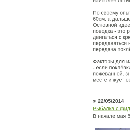
наиболее опти
По своему опыт
60см, а дальш
Основной идее
поводка - это 
двигаться с кр
передаваться н
передача покл
Факторы для и
- если поклёв
пожёванной, зн
месте и жуёт е
22/05/2014
Рыбалка с фи
В начале мая 