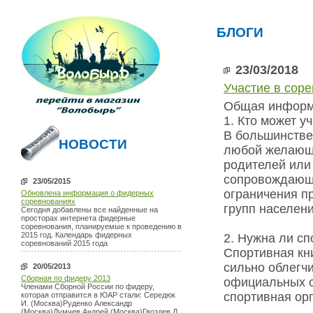
БЛОГИ
23/03/2018
Участие в сор
Общая информа
1. Кто может 
В большинстве
НОВОСТИ
любой желающи
родителей или
сопровождающе
23/05/2015
ограничения п
Обновлена информация о фидерных
соревнованиях
групп населен
Сегодня добавлены все найденные на
просторах интернета фидерные
соревнования, планируемые к проведению в
2015 год. Календарь фидерных
2. Нужна ли сп
соревнований 2015 года
Спортивная кни
сильно облегч
20/05/2013
Сборная по фидеру 2013
официальных с
Членами Сборной России по фидеру,
спортивная ор
которая отправится в ЮАР стали: Середюк
И. (Москва)Руденко Александр
(Москва)Думчев Андрей (Москва)Гвоздев Д.