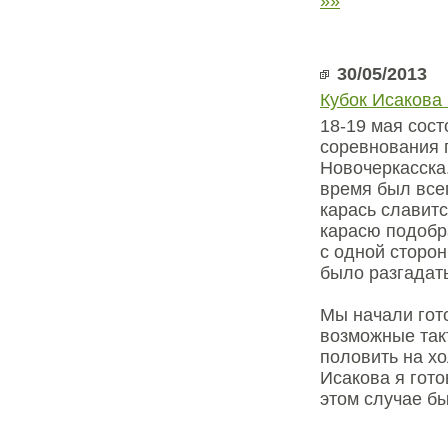
»»
30/05/2013
Кубок Исакова
18-19 мая сост
соревнования 
Новочеркасска
время был всег
карась славит
карасю подобра
с одной сторон
было разгадать
Мы начали гот
возможные такт
половить на хо
Исакова я гото
этом случае б