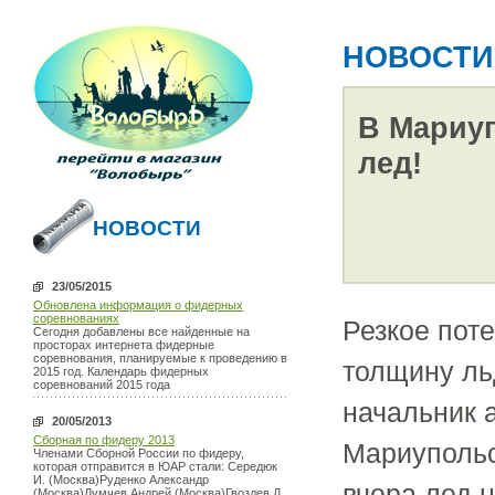
НОВОСТИ
В Мариуп
лед!
НОВОСТИ
23/05/2015
Обновлена информация о фидерных
соревнованиях
Резкое пот
Сегодня добавлены все найденные на
просторах интернета фидерные
соревнования, планируемые к проведению в
толщину ль
2015 год. Календарь фидерных
соревнований 2015 года
начальник 
20/05/2013
Сборная по фидеру 2013
Мариупольс
Членами Сборной России по фидеру,
которая отправится в ЮАР стали: Середюк
И. (Москва)Руденко Александр
вчера лед н
(Москва)Думчев Андрей (Москва)Гвоздев Д.