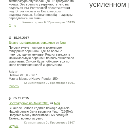
температура опускалась до -15 градусов по
усиленном 
ночам. Это вселило уверенность, что на
водоёмах юга Ростовской области станет
лёд. В том числе и на Весёловском
водохранилище. Забегая вперёд - надежды
оправдались, но лишь
Комментариев
0
/ Просмотров
15159
Отчет
15.06.2017
Диаметры фидерных вершинок
от
Nog
По сети гуляет список с диаметром
фидерных вершинок. Где-то больше
пунктов, где-то меньше. Решил выложить
максимальную версию и по возможности её
дополнить. Список будет обновляться по
мере появления новой информации
Balzer
Diabolo VI 3,6 - 3,07
Magna Maestro Heavy Feeder 150 -
Комментариев
0
/ Просмотров
9001
Снасти
05.11.2015
Восхождение на Фишт 2015
от
Nog
В начале ноября ходил в поход в Адыгею.
Нашей целью была вершина Фишт (2865м)/
Получил массу положительных эмоций!
Тяжело, но неописуемо
Комментариев
0
/ Просмотров
3607
Отдых