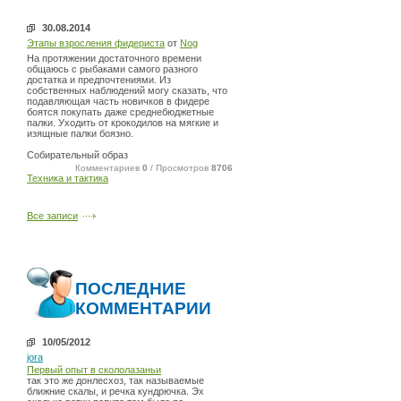
30.08.2014
Этапы взросления фидериста
от
Nog
На протяжении достаточного времени
общаюсь с рыбаками самого разного
достатка и предпочтениями. Из
собственных наблюдений могу сказать, что
подавляющая часть новичков в фидере
боятся покупать даже среднебюджетные
палки. Уходить от крокодилов на мягкие и
изящные палки боязно.
Собирательный образ
Комментариев
0
/ Просмотров
8706
Техника и тактика
Все записи
ПОСЛЕДНИЕ
КОММЕНТАРИИ
10/05/2012
jora
Первый опыт в скололазаньи
так это же донлесхоз, так называемые
ближние скалы, и речка кундрючка. Эх