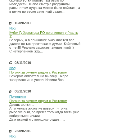
сколько вотки попито там было по
молодости.. Шлюз смотрю разрушили,
раньше там судачка можно было поймать, а
в речке по весне зачетный сазан...
16/09/2011
Nog
Кубок Губернатора РО по спиннингу (часть
1)
Валерыч, а в спиннинге оказывается все
далеко не так просто как я думал. Кайфовый
отчет!!! Реально заряжает энергетикой :)
С нетерпением жду...
08/11/2010
Nog
Погоня за окунем рядом с Ростовом
Вечером обязательно выложу. Вчера
запарился и не успел. Извини Вов...
08/11/2010
Полковник
Погоня за окунем рядом с Ростовом
Даешь фотки....
А то жена в жизнь не поверит, что на
рыбалке был, во время того когда гости уже
собираться начали....
Да и окуней я стоянщику отдал.......
23/09/2010
Nog