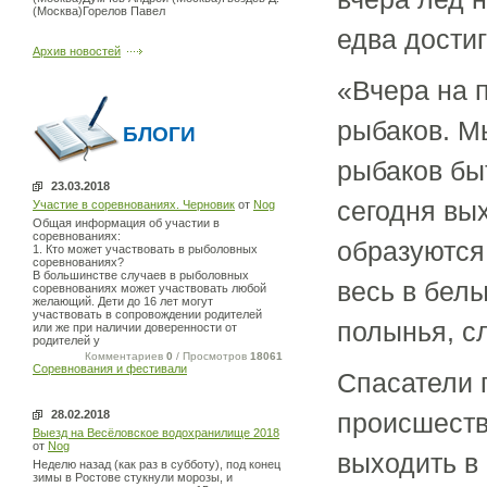
(Москва)Горелов Павел
едва достиг
Архив новостей
«Вчера на 
рыбаков. М
БЛОГИ
рыбаков бы
23.03.2018
сегодня вы
Участие в соревнованиях. Черновик
от
Nog
Общая информация об участии в
соревнованиях:
образуются
1. Кто может участвовать в рыболовных
соревнованиях?
В большинстве случаев в рыболовных
весь в белы
соревнованиях может участвовать любой
желающий. Дети до 16 лет могут
участвовать в сопровождении родителей
полынья, с
или же при наличии доверенности от
родителей у
Комментариев
0
/ Просмотров
18061
Соревнования и фестивали
Спасатели г
28.02.2018
происшеств
Выезд на Весёловское водохранилище 2018
от
Nog
выходить в
Неделю назад (как раз в субботу), под конец
зимы в Ростове стукнули морозы, и