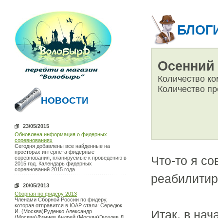
БЛОГ
Осенний
Количество ко
Количество пр
НОВОСТИ
23/05/2015
Обновлена информация о фидерных
соревнованиях
Сегодня добавлены все найденные на
просторах интернета фидерные
Что-то я с
соревнования, планируемые к проведению в
2015 год. Календарь фидерных
соревнований 2015 года
реабилитир
20/05/2013
Сборная по фидеру 2013
Членами Сборной России по фидеру,
которая отправится в ЮАР стали: Середюк
Итак, в на
И. (Москва)Руденко Александр
(Москва)Думчев Андрей (Москва)Гвоздев Д.