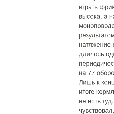
играть фрик
высока, а н
моноповодо
результато
натяжение б
длилось од
периодичес
на 77 оборо
Лишь к кон
итоге кормл
не есть гуд
чувствовал,