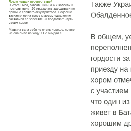
Ловля леща и перевертышей
Также Украи
В итоге Нива, оказавшись на 4-х колесах и
постояв минут 20 отказалась заводиться по
причине севшего аккумулятора. Недолгие
Обалденное
таскания ее на тросе к моему удивлению
заставили ее завестись и продолжить путь
своим ходом.
Машина вела себя не очень хорошо, но все
же она была на ходу!!! Не ожидал я...
В общем, у
переполнен
гордости з
приезду на
хором отме
с участием 
что один и
живет в Ба
хорошим др