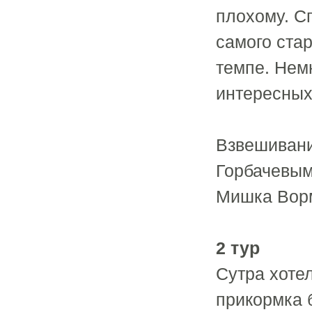
плохому. С
самого стар
темпе. Нем
интересных
Взвешивани
Горбачевым 
Мишка Ворм
2 тур
Сутра хоте
прикормка 