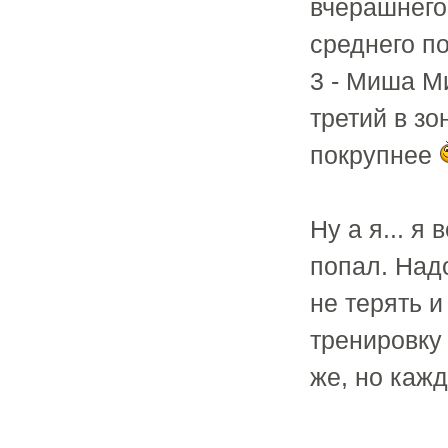
вчерашнего
среднего по
3 - Миша Ми
третий в зо
покрупнее
Ну а я... я
попал. Над
не терять и
тренировку
же, но каж