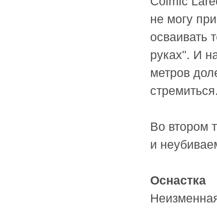
Colmic Lare
не могу пр
осваивать 
руках". И н
метров доле
стремиться
Во втором 
и неубивае
Оснастка
Неизменная