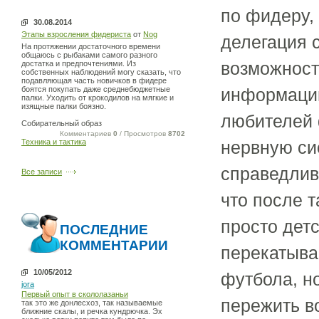
по фидеру,
30.08.2014
Этапы взросления фидериста
от
Nog
делегация 
На протяжении достаточного времени
общаюсь с рыбаками самого разного
возможност
достатка и предпочтениями. Из
собственных наблюдений могу сказать, что
подавляющая часть новичков в фидере
боятся покупать даже среднебюджетные
информацию
палки. Уходить от крокодилов на мягкие и
изящные палки боязно.
любителей 
Собирательный образ
Комментариев
0
/ Просмотров
8702
Техника и тактика
нервную си
справедлив
Все записи
что после 
просто дет
ПОСЛЕДНИЕ
КОММЕНТАРИИ
перекатыва
10/05/2012
футбола, н
jora
Первый опыт в скололазаньи
пережить в
так это же донлесхоз, так называемые
ближние скалы, и речка кундрючка. Эх