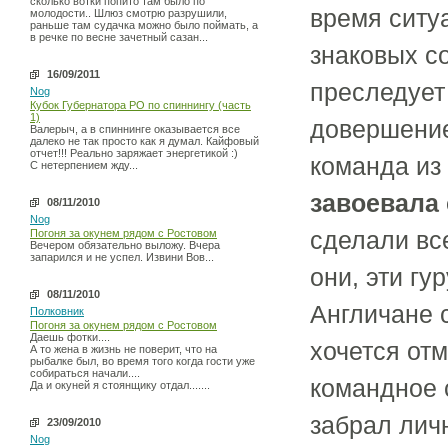
сколько вотки попито там было по
время ситу
молодости.. Шлюз смотрю разрушили,
раньше там судачка можно было поймать, а
в речке по весне зачетный сазан...
знаковых с
16/09/2011
преследует 
Nog
Кубок Губернатора РО по спиннингу (часть
1)
довершение 
Валерыч, а в спиннинге оказывается все
далеко не так просто как я думал. Кайфовый
отчет!!! Реально заряжает энергетикой :)
команда из 
С нетерпением жду...
завоевала
08/11/2010
Nog
сделали вс
Погоня за окунем рядом с Ростовом
Вечером обязательно выложу. Вчера
запарился и не успел. Извини Вов...
они, эти гу
08/11/2010
Англичане 
Полковник
Погоня за окунем рядом с Ростовом
Даешь фотки....
хочется от
А то жена в жизнь не поверит, что на
рыбалке был, во время того когда гости уже
собираться начали....
командное 
Да и окуней я стоянщику отдал.......
забрал личн
23/09/2010
Nog