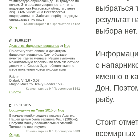
температура опускалась до -15 градусов по
ночам. Это вселило уверенность, что на
выбраться т
водоёмах юга Ростовской области станет
лёд. В том числе и на Весёловском
водохранилище. Забегая вперёд - надежды
результат н
оправдались, но лишь
Комментариев
0
/ Просмотров
15122
Отчет
выбора нет.
15.06.2017
Диаметры фидерных вершинок
от
Nog
По сети гуляет список с диаметром
Информации
фидерных вершинок. Где-то больше
пунктов, где-то меньше. Решил выложить
максимальную версию и по возможности её
с напарник
дополнить. Список будет обновляться по
мере появления новой информации
именно в ка
Balzer
Diabolo VI 3,6 - 3,07
Magna Maestro Heavy Feeder 150 -
Дон. Поэто
Комментариев
0
/ Просмотров
8991
Снасти
рыбу.
05.11.2015
Восхождение на Фишт 2015
от
Nog
В начале ноября ходил в поход в Адыгею.
Нашей целью была вершина Фишт (2865м)/
Стоит отмет
Получил массу положительных эмоций!
Тяжело, но неописуемо
всемирных 
Комментариев
0
/ Просмотров
3603
Отдых