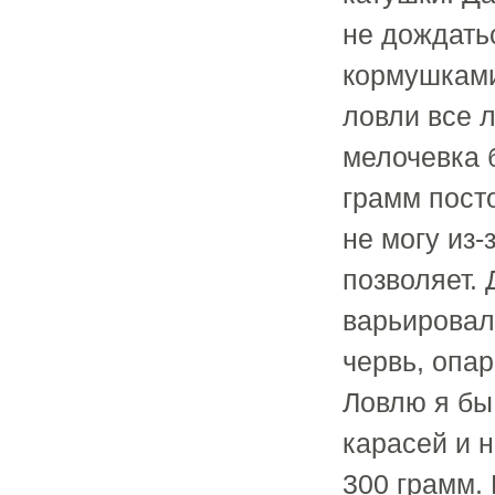
не дождать
кормушками
ловли все 
мелочевка 
грамм посто
не могу из-
позволяет. 
варьировал
червь, опар
Ловлю я бы
карасей и н
300 грамм.