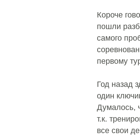
Короче гов
пошли разб
самого про
соревнован
первому тур
Год назад 
один ключи
Думалось, ч
т.к. трени
все свои д