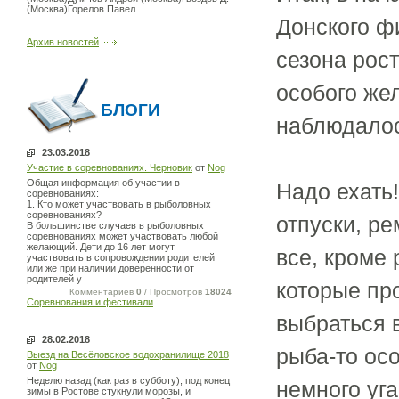
(Москва)Горелов Павел
Донского ф
Архив новостей
сезона рос
особого же
БЛОГИ
наблюдалось
23.03.2018
Участие в соревнованиях. Черновик
от
Nog
Общая информация об участии в
Надо ехать
соревнованиях:
1. Кто может участвовать в рыболовных
соревнованиях?
отпуски, р
В большинстве случаев в рыболовных
соревнованиях может участвовать любой
желающий. Дети до 16 лет могут
все, кроме
участвовать в сопровождении родителей
или же при наличии доверенности от
родителей у
которые пр
Комментариев
0
/ Просмотров
18024
Соревнования и фестивали
выбраться в
28.02.2018
рыба-то осо
Выезд на Весёловское водохранилище 2018
от
Nog
Неделю назад (как раз в субботу), под конец
немного уг
зимы в Ростове стукнули морозы, и