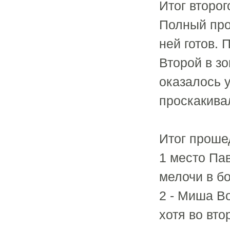
Итог второг
Полный про
ней готов.
Второй в зо
оказалось у
проскакивал
Итог проше
1 место Па
мелочи в б
2 - Миша Во
хотя во вт