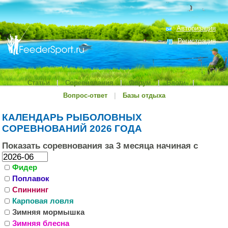
Авторизация
Регистрация
Статьи
|
Соревнования
|
Форум
|
Блоги
|
Вопрос-ответ
|
Базы отдыха
КАЛЕНДАРЬ РЫБОЛОВНЫХ
СОРЕВНОВАНИЙ 2026 ГОДА
Показать соревнования за 3 месяца начиная
с
Фидер
Поплавок
Спиннинг
Карповая ловля
Зимняя мормышка
Зимняя блесна