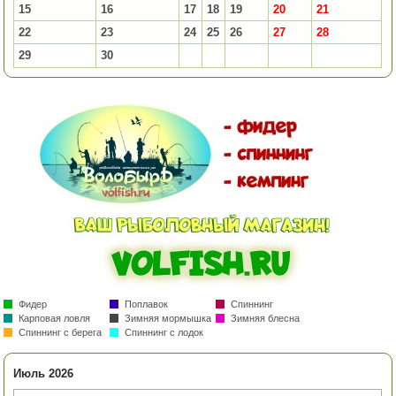
15
16
17
18
19
20
21
22
23
24
25
26
27
28
29
30
Фидер
Поплавок
Спиннинг
Карповая ловля
Зимняя мормышка
Зимняя блесна
Спиннинг с берега
Спиннинг с лодок
Июль 2026