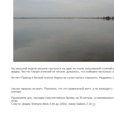
На прошлой неделе решили скататься на один не очень популярный стоячий 
фидер. Честно говоря иллюзий не питали, думалось, что поймаем несколько л
Ан-нет! Приезд и беглый осмотр берега не сулил ничего хорошего. Недалеко,
таскал тарашку на матч. Поразило, что это правильный матч, а не крокодил 
плотва!
Промеряем дно, находим перспективную бровку на 30 метрах, и принимаемся
Итак:
Снасти: фидер Shimano Alivio 3.60 до 100гр, пикер байрон 2.10
»»