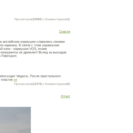
Просмотров(
10582
) | Комментариев(
1
)
Снасти
ти английские кормушки славились своими
по карману. В связи с этим украинские
ый клон - кормушки VOS, позже
 конкуренты не дремлют! Вслед за выходом
Fidersport.
ревосходит Vegas'ы. После пристального
в пластик
»»
Просмотров(
12176
) | Комментариев(
0
)
Отчет