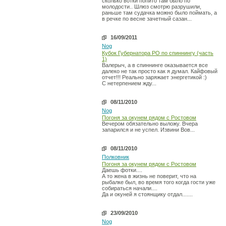
сколько вотки попито там было по
молодости.. Шлюз смотрю разрушили,
раньше там судачка можно было поймать, а
в речке по весне зачетный сазан...
16/09/2011
Nog
Кубок Губернатора РО по спиннингу (часть
1)
Валерыч, а в спиннинге оказывается все
далеко не так просто как я думал. Кайфовый
отчет!!! Реально заряжает энергетикой :)
С нетерпением жду...
08/11/2010
Nog
Погоня за окунем рядом с Ростовом
Вечером обязательно выложу. Вчера
запарился и не успел. Извини Вов...
08/11/2010
Полковник
Погоня за окунем рядом с Ростовом
Даешь фотки....
А то жена в жизнь не поверит, что на
рыбалке был, во время того когда гости уже
собираться начали....
Да и окуней я стоянщику отдал.......
23/09/2010
Nog