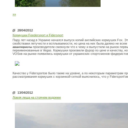
»»
28/04/2012
Кормушки Feedersport и Fidersport
Пару лет назад в Украине начался выпуск копий английских кормушек Fox. Э
свойствами летучести и всплываемости, но цена на них была далеко не всем 
авантюристы
производители смекнули что к чему и выпустили на рынок перв
переименованные в Vegas. Кормушки произвели фурор по цене и качеству, но
VOSов на рынке появились кормушки от украинских спортсменов-фидеристов 
Качество у Fidersportов было также на уровне, а по некоторым параметрам п
рассматривания кормушек с корзинкой-сеткой выяснилось, что у Fidersport'о
13/04/2012
Ловля леща на стоячем водоеме