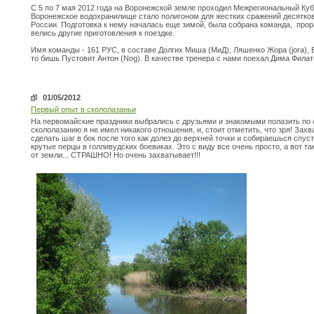
С 5 по 7 мая 2012 года на Воронежской земле проходил Межрегиональный Кубо
Воронежское водохранилище стало полигоном для жестких сражений десятко
России. Подготовка к нему началась еще зимой, была собрана команда, прор
велись другие приготовления к поездке.
Имя команды - 161 РУС, в составе Долгих Миша (МиД), Ляшенко Жора (jora), 
то бишь Пустовит Антон (Nog). В качестве тренера с нами поехал Дима Фила
01/05/2012
Первый опыт в скололазаньи
На первомайские праздники выбрались с друзьями и знакомыми полазить по 
скололазанию я не имел никакого отношения, и, стоит отметить, что зря! За
сделать шаг в бок после того как долез до верхней точки и собираешься спуст
крутые перцы в голливудских боевиках. Это с виду все очень просто, а вот т
от земли... СТРАШНО! Но очень захватывает!!!