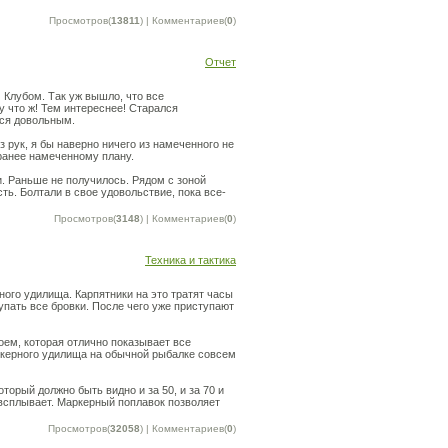
Просмотров(
13811
) | Комментариев(
0
)
Отчет
Клубом. Так уж вышло, что все
 что ж! Тем интереснее! Старался
лся довольным.
 рук, я бы наверно ничего из намеченного не
ранее намеченному плану.
и. Раньше не получилось. Рядом с зоной
ть. Болтали в свое удовольствие, пока все-
Просмотров(
3148
) | Комментариев(
0
)
Техника и тактика
ного удилища. Карпятники на это тратят часы
пать все бровки. После чего уже приступают
ем, которая отлично показывает все
ркерного удилища на обычной рыбалке совсем
торый должно быть видно и за 50, и за 70 и
н всплывает. Маркерный поплавок позволяет
Просмотров(
32058
) | Комментариев(
0
)