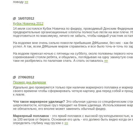
поводу
»»
16/07/2012
Кубок Новичка 2012
14 июля состоялся Кубок Новичка по фидеру, проводимый Донским Фидерным 
предварительные организационные хлопоты полностью легли на мои плечи. Ну
подготовиться по максимуму, ничего не забыть, чтобы каждый участник оста
На водоеме мне очень сильно помогли прибывшие ДФКшники, без них - как без
успел. А так, всем ДФКшным миром справились и все было точь-в-точь по за
На водоем приехал ночью с пятницы на субботу, около половины первого ноч
соревнований стояли ребята, и общались, поглядываю на одну закинутую снас
таки не разбрелись по палаткам спать. А спать оставалось
»»
27/06/2012
Промер дна фидером
Идеально дно проверяется только при наличии маркерного поплавка и маркер
своего времени чтобы сформировать четкую картину дна перед собой и прощу
к ловле.
Что такое маркерное удилище?
Это обычная удочка со спецефическим стро
шероховатости, которые груз передает на бланк удилища. Использование ма
не обязательно, его вполне может заменить обычный фидер.
Маркерный поплавок
- это яркий поплавок с высокой грузоподъемностью, ко
за 100 метров от берега. Основная его цель - его должно быть видно когда о
определить глубину над грузом с
»»