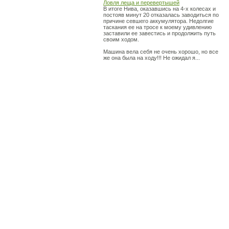
Ловля леща и перевертышей
В итоге Нива, оказавшись на 4-х колесах и
постояв минут 20 отказалась заводиться по
причине севшего аккумулятора. Недолгие
таскания ее на тросе к моему удивлению
заставили ее завестись и продолжить путь
своим ходом.
Машина вела себя не очень хорошо, но все
же она была на ходу!!! Не ожидал я...