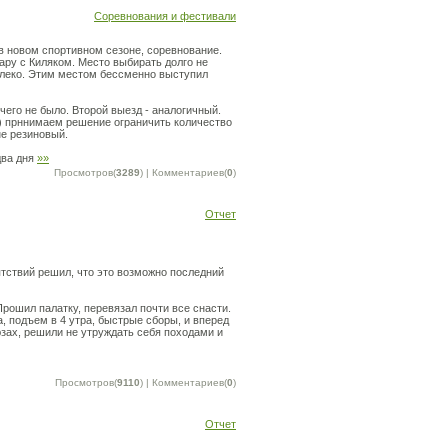
Соревнования и фестивали
 в новом спортивном сезоне, соревнование.
ару с Киляком. Место выбирать долго не
алеко. Этим местом бессменно выступил
чего не было. Второй выезд - аналогичный.
!) прннимаем решение ограничить количество
не резиновый.
два дня
»»
Просмотров(
3289
) | Комментариев(
0
)
Отчет
тствий решил, что это возможно последний
Прошил палатку, перевязал почти все снасти.
а, подъем в 4 утра, быстрые сборы, и вперед
юзах, решили не утруждать себя походами и
Просмотров(
9110
) | Комментариев(
0
)
Отчет