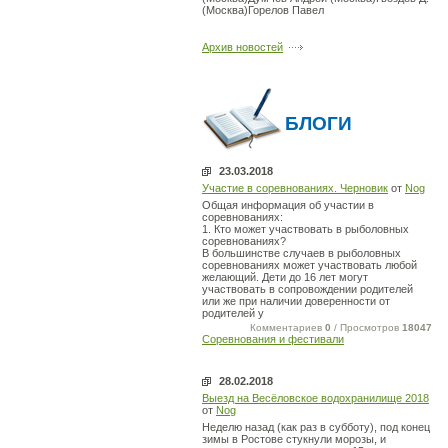
(Москва)Горелов Павел
Архив новостей
БЛОГИ
23.03.2018
Участие в соревнованиях. Черновик
от
Nog
Общая информация об участии в
соревнованиях:
1. Кто может участвовать в рыболовных
соревнованиях?
В большинстве случаев в рыболовных
соревнованиях может участвовать любой
желающий. Дети до 16 лет могут
участвовать в сопровождении родителей
или же при наличии доверенности от
родителей у
Комментариев
0
/ Просмотров
18047
Соревнования и фестивали
28.02.2018
Выезд на Весёловское водохранилище 2018
от
Nog
Неделю назад (как раз в субботу), под конец
зимы в Ростове стукнули морозы, и