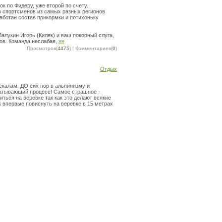
к по Фидеру, уже второй по счету.
в спортсменов из самых разных регионов
аботан состав прикормки и потихоньку
Валукин Игорь (Киляк) и ваш покорный слуга,
тов. Команда неслабая,
»»
Просмотров(
4475
) | Комментариев(
0
)
Отдых
скалам. ДО сих пор в альпинизму и
хватывающий процесс! Самое страшное -
иться на веревке так как это делают всякие
ак впервые повиснуть на веревке в 15 метрах