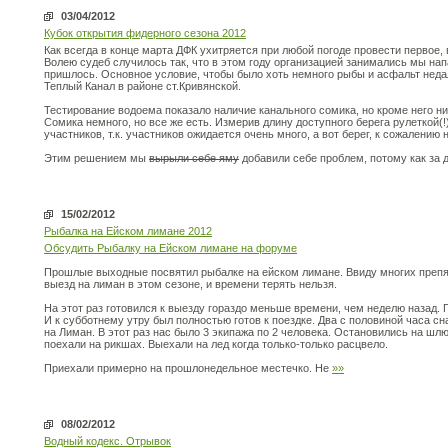
03/04/2012
Кубок открытия фидерного сезона 2012
Как всегда в конце марта ДФК ухитряется при любой погоде провести первое,
Волею судеб случилось так, что в этом году организацией занимались мы нап
пришлось. Основное условие, чтобы было хоть немного рыбы и асфальт нед
Теплый Канал в районе ст.Кривянской.
Тестирование водоема показало наличие канального сомика, но кроме него ни
Сомика немного, но все же есть. Измерив длину доступного берега рулеткой(
участников, т.к. участников ожидается очень много, а вот берег, к сожалению 
Этим решением мы
вырыли себе яму
добавили себе проблем, потому как за 
15/02/2012
Рыбалка на Ейском лимане 2012
Обсудить Рыбалку на Ейском лимане на форуме
Прошлые выходные посвятил рыбалке на ейском лимане. Ввиду многих препя
выезд на лиман в этом сезоне, и времени терять нельзя.
На этот раз готовился к выезду гораздо меньше времени, чем неделю назад. 
И к субботнему утру был полностью готов к поездке. Два с половиной часа сн
на Лиман. В этот раз нас было 3 экипажа по 2 человека. Остановились на шл
поехали на рикшах. Выехали на лед когда только-только расцвело.
Приехали примерно на прошлонедельное местечко. Не
»»
08/02/2012
Водный кодекс. Отрывок