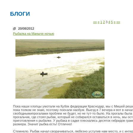
БЛОГИ
««
«
1
2
3
4
5
»
»»
20/08/2012
Рыбалка на Маныче ночью
Пока наши хлопцы умотали на Кубок федерации Краснодар, мы с Мишей реши
пока толком не знаю, поэтому поехали наобум. Выезд в 7 вечера и вот в нача
свободнымипрогалами проблем не будет, но не тут-то было. На прогалы была
прогальчик, где стоял рыбак, который не собирался оставаться в ночь, мы о
приготовления к рыбалке. У рыбака в садке плескались десяток гибридов грам
размера. Значит рыбка есть! Отлично!
Стемнело. Рыбак начал сворачиваться, любезно уступив нам место, и с инте