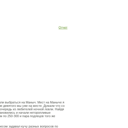
Отчет
ли выбраться на Маныч. Мест на Маныче я
ле девятого мы уже на месте. Думали что со
 очередь из любителей ночной ловли. Найдя
становились и начали неторопливые
м по 250-300 и пара подлецов того же
ресом задавал кучу разных вопросов по