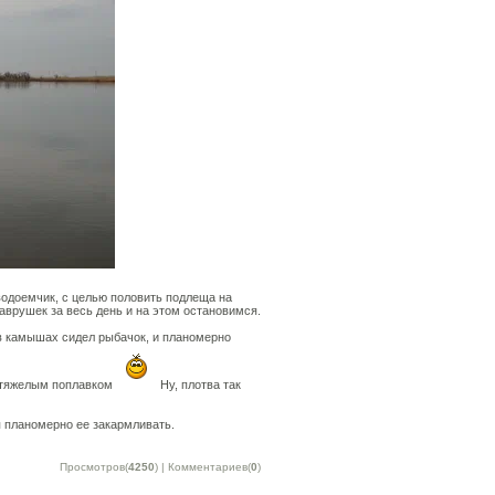
водоемчик, с целью половить подлеща на
аврушек за весь день и на этом остановимся.
 в камышах сидел рыбачок, и планомерно
с тяжелым поплавком
Ну, плотва так
 планомерно ее закармливать.
Просмотров(
4250
) | Комментариев(
0
)