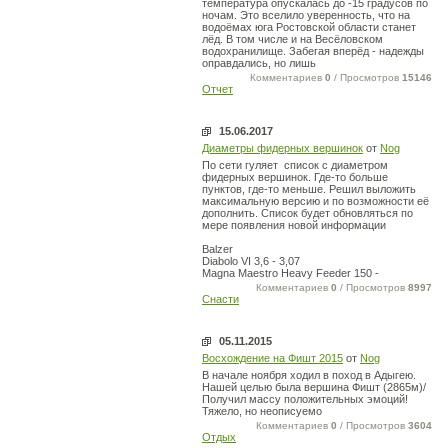
температура опускалась до -15 градусов по
ночам. Это вселило уверенность, что на
водоёмах юга Ростовской области станет
лёд. В том числе и на Весёловском
водохранилище. Забегая вперёд - надежды
оправдались, но лишь
Комментариев
0
/ Просмотров
15146
Отчет
15.06.2017
Диаметры фидерных вершинок
от
Nog
По сети гуляет список с диаметром
фидерных вершинок. Где-то больше
пунктов, где-то меньше. Решил выложить
максимальную версию и по возможности её
дополнить. Список будет обновляться по
мере появления новой информации
Balzer
Diabolo VI 3,6 - 3,07
Magna Maestro Heavy Feeder 150 -
Комментариев
0
/ Просмотров
8997
Снасти
05.11.2015
Восхождение на Фишт 2015
от
Nog
В начале ноября ходил в поход в Адыгею.
Нашей целью была вершина Фишт (2865м)/
Получил массу положительных эмоций!
Тяжело, но неописуемо
Комментариев
0
/ Просмотров
3604
Отдых