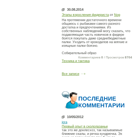
30.08.2014
Этапы взросления фидериста
от
Nog
На протяжении достаточного времени
общаюсь с рыбаками самого разного
достатка и предпочтениями. Из
собственных наблюдений могу сказать, что
подавляющая часть новичков в фидере
боятся покупать даже среднебюджетные
палки. Уходить от крокодилов на мягкие и
изящные палки боязно.
Собирательный образ
Комментариев
0
/ Просмотров
8704
Техника и тактика
Все записи
ПОСЛЕДНИЕ
КОММЕНТАРИИ
10/05/2012
jora
Первый опыт в скололазаньи
так это же донлесхоз, так называемые
ближние скалы, и речка кундрючка. Эх