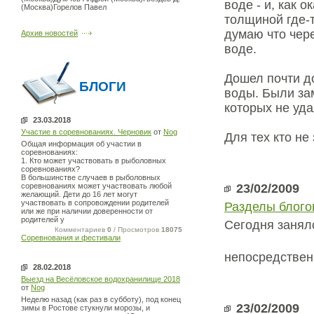
воде - и, как 
(Москва)Горелов Павел
толщиной где-т
думаю что чере
Архив новостей
воде.
Дошел почти до
БЛОГИ
воды. Были зам
которых не уда
23.03.2018
Участие в соревнованиях. Черновик
от
Nog
Для тех кто не
Общая информация об участии в
соревнованиях:
1. Кто может участвовать в рыболовных
соревнованиях?
В большинстве случаев в рыболовных
соревнованиях может участвовать любой
23/02/2009
желающий. Дети до 16 лет могут
участвовать в сопровождении родителей
Разделы блого
или же при наличии доверенности от
родителей у
Сегодня занялс
Комментариев
0
/ Просмотров
18075
Соревнования и фестивали
непосредствен
28.02.2018
Выезд на Весёловское водохранилище 2018
от
Nog
Неделю назад (как раз в субботу), под конец
23/02/2009
зимы в Ростове стукнули морозы, и