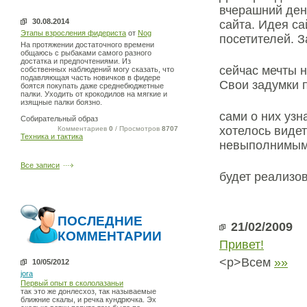
вчерашний день
30.08.2014
сайта. Идея са
Этапы взросления фидериста
от
Nog
посетителей. З
На протяжении достаточного времени
общаюсь с рыбаками самого разного
достатка и предпочтениями. Из
сейчас мечты 
собственных наблюдений могу сказать, что
подавляющая часть новичков в фидере
Свои задумки 
боятся покупать даже среднебюджетные
палки. Уходить от крокодилов на мягкие и
изящные палки боязно.
сами о них узн
Собирательный образ
хотелось виде
Комментариев
0
/ Просмотров
8707
Техника и тактика
невыполнимыми
Все записи
будет реализо
ПОСЛЕДНИЕ
21/02/2009
КОММЕНТАРИИ
Привет!
<p>Всем
»»
10/05/2012
jora
Первый опыт в скололазаньи
так это же донлесхоз, так называемые
ближние скалы, и речка кундрючка. Эх