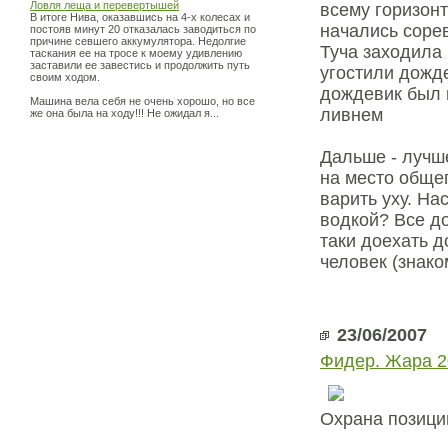
Ловля леща и перевертышей
всему горизонт
В итоге Нива, оказавшись на 4-х колесах и
начались соре
постояв минут 20 отказалась заводиться по
причине севшего аккумулятора. Недолгие
Туча заходила 
таскания ее на тросе к моему удивлению
заставили ее завестись и продолжить путь
угостили дожде
своим ходом.
дождевик был 
Машина вела себя не очень хорошо, но все
ливнем
же она была на ходу!!! Не ожидал я...
Дальше - лучш
на место общег
варить уху. На
водкой? Все д
таки доехать 
человек (знак
23/06/2007
Фидер. Жара 2
Охрана позици