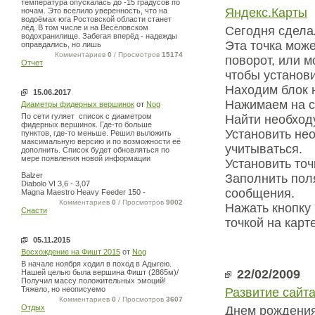
температура опускалась до -15 градусов по
Яндекс.Карты
ночам. Это вселило уверенность, что на
водоёмах юга Ростовской области станет
лёд. В том числе и на Весёловском
Сегодня сделал
водохранилище. Забегая вперёд - надежды
Эта точка може
оправдались, но лишь
Комментариев
0
/ Просмотров
15174
поворот, или м
Отчет
чтобы установ
Находим блок
15.06.2017
Нажимаем на с
Диаметры фидерных вершинок
от
Nog
По сети гуляет список с диаметром
Найти необход
фидерных вершинок. Где-то больше
Установить не
пунктов, где-то меньше. Решил выложить
максимальную версию и по возможности её
учитываться.
дополнить. Список будет обновляться по
мере появления новой информации
Установить точ
Balzer
Заполнить пол
Diabolo VI 3,6 - 3,07
сообщения.
Magna Maestro Heavy Feeder 150 -
Комментариев
0
/ Просмотров
9002
Нажать кнопку 
Снасти
точкой на карт
05.11.2015
Восхождение на Фишт 2015
от
Nog
В начале ноября ходил в поход в Адыгею.
22/02/2009
Нашей целью была вершина Фишт (2865м)/
Получил массу положительных эмоций!
Тяжело, но неописуемо
Развитие сайт
Комментариев
0
/ Просмотров
3607
Отдых
Днем рождения 