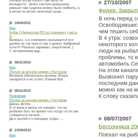
сколько вотки попито там было по
27/10/2007
молодости.. Шлюз смотрю разрушили,
раньше там судачка можно было поймать, а
Фидер. Закрыт
в речке по весне зачетный сазан...
В ночь перед с
16/09/2011
Освободившись 
Nog
чем тешить себ
Кубок Губернатора РО по спиннингу (часть
1)
В 4 утра: созв
Валерыч, а в спиннинге оказывается все
некоторого кол
далеко не так просто как я думал. Кайфовый
отчет!!! Реально заряжает энергетикой :)
люди на рыбалк
С нетерпением жду...
проблемы, то в
08/11/2010
автомобиль Се
Nog
На этом канале
Погоня за окунем рядом с Ростовом
Вечером обязательно выложу. Вчера
Вызвонил пару 
запарился и не успел. Извини Вов...
последним дан
можно как на м
08/11/2010
К слову сказат
Полковник
Погоня за окунем рядом с Ростовом
Даешь фотки....
А то жена в жизнь не поверит, что на
рыбалке был, во время того когда гости уже
собираться начали....
08/07/2007
Да и окуней я стоянщику отдал.......
Бессонница 20
23/09/2010
Поехал на рыб
Nog