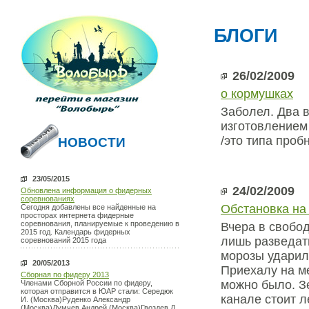
БЛОГИ
26/02/2009
о кормушках
Заболел. Два 
изготовлением
/это типа проб
НОВОСТИ
23/05/2015
24/02/2009
Обновлена информация о фидерных
соревнованиях
Обстановка на
Сегодня добавлены все найденные на
просторах интернета фидерные
соревнования, планируемые к проведению в
Вчера в свобод
2015 год. Календарь фидерных
лишь разведать
соревнований 2015 года
морозы ударил
20/05/2013
Приехалу на ме
Сборная по фидеру 2013
можно было. З
Членами Сборной России по фидеру,
которая отправится в ЮАР стали: Середюк
канале стоит л
И. (Москва)Руденко Александр
(Москва)Думчев Андрей (Москва)Гвоздев Д.