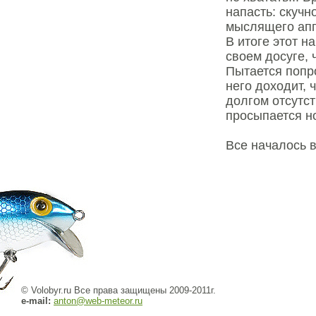
напасть: скучн
мыслящего апп
В итоге этот н
своем досуге, 
Пытается попро
него доходит, 
долгом отсутст
просыпается но
Все началось 
© Volobyr.ru Все права защищены 2009-2011г.
e-mail:
anton@web-meteor.ru