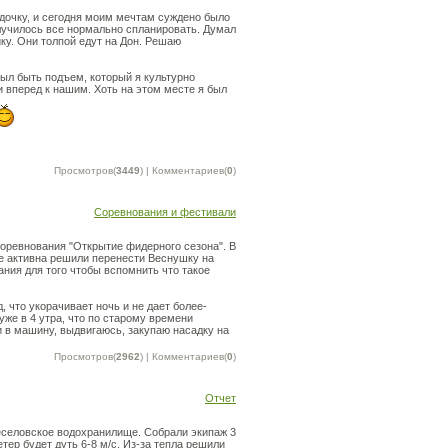
дочку, и сегодня моим мечтам суждено было
лучилось все нормально спланировать. Думал
ику. Они толпой едут на Дон. Решаю
был быть подъем, который я культурно
и вперед к нашим. Хоть на этом месте я был
Просмотров(
3449
) | Комментариев(
0
)
Соревнования и фестивали
оревнования "Открытие фидерного сезона". В
не активна решили перенести Веснушку на
ния для того чтобы вспомнить что такое
, что укорачивает ночь и не дает более-
уже в 4 утра, что по старому времени
и в машину, выдвигаюсь, закупаю насадку на
Просмотров(
2962
) | Комментариев(
0
)
Отчет
Веселовское водохранилище. Собрали экипаж 3
етер будет дуть 6-8 м/с. Из-за тепла решили