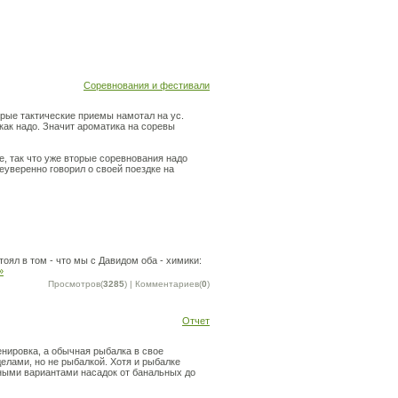
Соревнования и фестивали
орые тактические приемы намотал на ус.
как надо. Значит ароматика на соревы
е, так что уже вторые соревнования надо
еуверенно говорил о своей поездке на
оял в том - что мы с Давидом оба - химики:
»
Просмотров(
3285
) | Комментариев(
0
)
Отчет
ренировка, а обычная рыбалка в свое
елами, но не рыбалкой. Хотя и рыбалке
ными вариантами насадок от банальных до