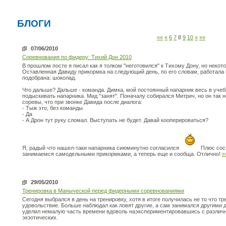
БЛОГИ
««
«
6
7
8
9
10
»
»»
07/06/2010
Соревнования по фидеру: Тихий Дон 2010
В прошлом посте я писал как я толком "неготовился" к Тихому Дону, но некот
Оставленная Давиду прикормка на следующий день, по его словам, работала 
подобрана: шоколад.
Что дальше? Дальше - команда. Димка, мой постоянный напарник весь в учеб
подыскивать напарника. Мид "занят". Поначалу собирался Митрич, но он так н
соревы, что при звонке Давида после диалога:
- Тыж это, без команды
- Да
- А Дрон тут руку сломал. Выступать не будет. Давай кооперироваться?
Я, радый что нашел-таки напарника сиюминутно согласился
Плюс сост
занимаемся самодельными прикормками, а теперь еще и сообща. Отлично!
»
29/05/2010
Тренировка в Маныческой перед фидерными соревнованиями
Сегодня выбрался в день на тренировку, хотя в итоге получилась не то что т
удовольствие. Больше наблюдал как ловят другие, а сам занимался другими д
уделил немалую часть времени вдоволь наэкспериментировавшись с различ
экзотических.