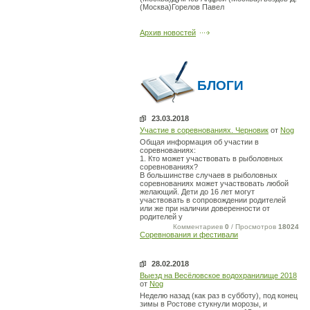
(Москва)Горелов Павел
Архив новостей
БЛОГИ
23.03.2018
Участие в соревнованиях. Черновик
от
Nog
Общая информация об участии в
соревнованиях:
1. Кто может участвовать в рыболовных
соревнованиях?
В большинстве случаев в рыболовных
соревнованиях может участвовать любой
желающий. Дети до 16 лет могут
участвовать в сопровождении родителей
или же при наличии доверенности от
родителей у
Комментариев
0
/ Просмотров
18024
Соревнования и фестивали
28.02.2018
Выезд на Весёловское водохранилище 2018
от
Nog
Неделю назад (как раз в субботу), под конец
зимы в Ростове стукнули морозы, и