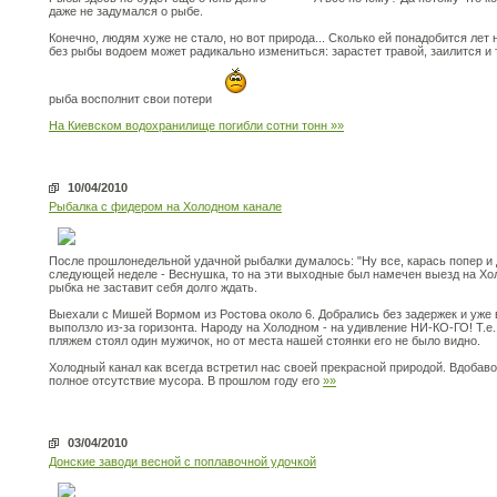
даже не задумался о рыбе.
Конечно, людям хуже не стало, но вот природа... Сколько ей понадобится ле
без рыбы водоем может радикально измениться: зарастет травой, заилится и 
рыба восполнит свои потери
На Киевском водохранилище погибли сотни тонн
»»
10/04/2010
Рыбалка с фидером на Холодном канале
После прошлонедельной удачной рыбалки думалось: "Ну все, карась попер и до
следующей неделе - Веснушка, то на эти выходные был намечен выезд на Хол
рыбка не заставит себя долго ждать.
Выехали с Мишей Вормом из Ростова около 6. Добрались без задержек и уже 
выползло из-за горизонта. Народу на Холодном - на удивление НИ-КО-ГО! Т.е.
пляжем стоял один мужичок, но от места нашей стоянки его не было видно.
Холодный канал как всегда встретил нас своей прекрасной природой. Вдобаво
полное отсутствие мусора. В прошлом году его
»»
03/04/2010
Донские заводи весной с поплавочной удочкой