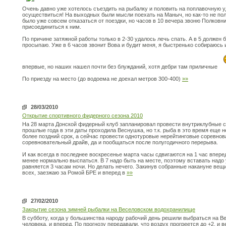
Очень давно уже хотелось съездить на рыбалку и половить на поплавочную у
осуществиться! На выходных были мысли поехать на Маныч, но как-то не по
было уже совсем отказаться от поездки, но часов в 10 вечера звоню Полковн
присоединиться к ним.
По причине затяжной работы только в 2-30 удалось лечь спать. А в 5 должен 
просыпаю. Уже в 6 часов звонит Вова и будит меня, я быстренько собираюсь 
впервые, но наших нашел почти без блужданий, хотя дебри там приличные
По приезду на место (до водоема не доехал метров 300-400)
»»
28/03/2010
Открытие спортивного фидерного сезона 2010
На 28 марта Донской фидерный клуб запланировал провести внутриклубные с
прошлые года в эти даты проходила Веснушка, но т.к. рыба в это время еще 
более поздний срок, а сейчас провести однотуровые нерейтинговые соревнова
соревновательный драйв, да и пообщаться после полугодичного перерыва.
И как всегда в последнее воскресенье марта часы сдвигаются на 1 час вперед
менее нормально выспаться. В 7 надо быть на месте, поэтому вставать надо 
равняется 3 часам ночи. Но делать нечего. Закинув собранные накануне вещ
всех, заезжаю за Ромой БРЕ и вперед в
»»
27/02/2010
Закрытие сезона зимней рыбалки на Веселовском водохранилище
В субботу, когда у большинства народу рабочий день решили выбраться на 
человека, и вперед. По прогнозу передавали, что воздух прогреется до +2, и в