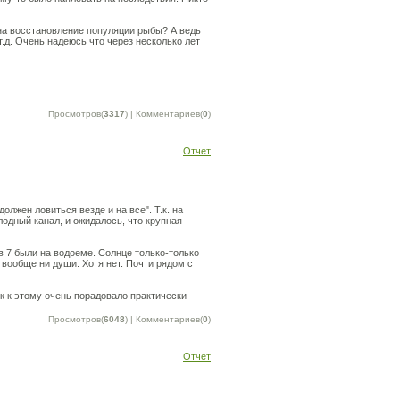
т на восстановление популяции рыбы? А ведь
т.д. Очень надеюсь что через несколько лет
Просмотров(
3317
) | Комментариев(
0
)
Отчет
лжен ловиться везде и на все". Т.к. на
одный канал, и ожидалось, что крупная
в 7 были на водоеме. Солнце только-только
 вообще ни души. Хотя нет. Почти рядом с
к к этому очень порадовало практически
Просмотров(
6048
) | Комментариев(
0
)
Отчет