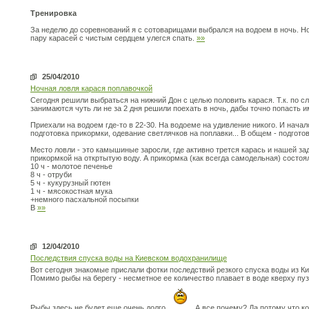
Тренировка
За неделю до соревнований я с сотоварищами выбрался на водоем в ночь. Но
пару карасей с чистым сердцем улегся спать.
»»
25/04/2010
Ночная ловля карася поплавочкой
Сегодня решили выбраться на нижний Дон с целью половить карася. Т.к. по 
занимаются чуть ли не за 2 дня решили поехать в ночь, дабы точно попасть 
Приехали на водоем где-то в 22-30. На водоеме на удивление никого. И нача
подготовка прикормки, одевание светлячков на поплавки... В общем - подгото
Место ловли - это камышиные заросли, где активно трется карась и нашей за
прикормкой на откртытую воду. А прикормка (как всегда самодельная) состо
10 ч - молотое печенье
8 ч - отруби
5 ч - кукурузный гютен
1 ч - мясокостная мука
+немного пасхальной посыпки
В
»»
12/04/2010
Последствия спуска воды на Киевском водохранилище
Вот сегодня знакомые прислали фотки последствий резкого спуска воды из К
Помимо рыбы на берегу - несметное ее количество плавает в воде кверху пу
Рыбы здесь не будет еще очень долго
А все почему? Да потому что ко