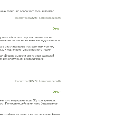
чью ловить не особо хотелось, и поймав
Просмотров(
3279
) | Комментариев(
0
)
Отчет
слухам сейчас все перспективные места
именно на те места, на которые задумывалось.
лось раскладывание поплавочных удочек,
вка. К ловле приступили немного позже.
дачей было вывести его из этих зарослей
яла исз следующих составляющих:
Просмотров(
4277
) | Комментариев(
0
)
Отчет
иевского водохранилища. Жуткое зрелище.
зом. Положение действиетльно бедственное.
му-то было наплевать на последствия. Никто