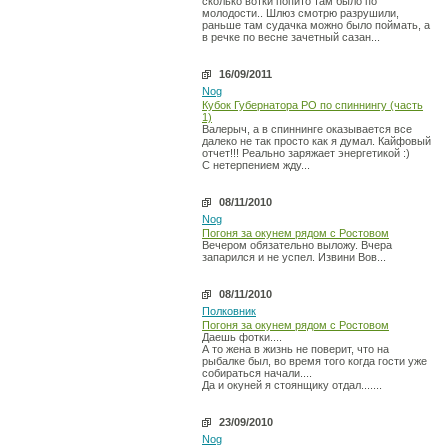
сколько вотки попито там было по
молодости.. Шлюз смотрю разрушили,
раньше там судачка можно было поймать, а
в речке по весне зачетный сазан...
16/09/2011
Nog
Кубок Губернатора РО по спиннингу (часть
1)
Валерыч, а в спиннинге оказывается все
далеко не так просто как я думал. Кайфовый
отчет!!! Реально заряжает энергетикой :)
С нетерпением жду...
08/11/2010
Nog
Погоня за окунем рядом с Ростовом
Вечером обязательно выложу. Вчера
запарился и не успел. Извини Вов...
08/11/2010
Полковник
Погоня за окунем рядом с Ростовом
Даешь фотки....
А то жена в жизнь не поверит, что на
рыбалке был, во время того когда гости уже
собираться начали....
Да и окуней я стоянщику отдал.......
23/09/2010
Nog