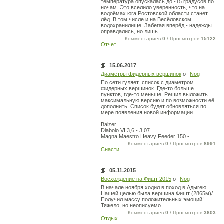
температура опускалась до -15 градусов по
ночам. Это вселило уверенность, что на
водоёмах юга Ростовской области станет
лёд. В том числе и на Весёловском
водохранилище. Забегая вперёд - надежды
оправдались, но лишь
Комментариев
0
/ Просмотров
15122
Отчет
15.06.2017
Диаметры фидерных вершинок
от
Nog
По сети гуляет список с диаметром
фидерных вершинок. Где-то больше
пунктов, где-то меньше. Решил выложить
максимальную версию и по возможности её
дополнить. Список будет обновляться по
мере появления новой информации
Balzer
Diabolo VI 3,6 - 3,07
Magna Maestro Heavy Feeder 150 -
Комментариев
0
/ Просмотров
8991
Снасти
05.11.2015
Восхождение на Фишт 2015
от
Nog
В начале ноября ходил в поход в Адыгею.
Нашей целью была вершина Фишт (2865м)/
Получил массу положительных эмоций!
Тяжело, но неописуемо
Комментариев
0
/ Просмотров
3603
Отдых