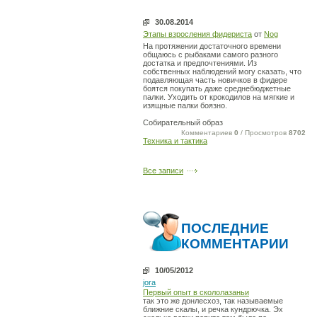
30.08.2014
Этапы взросления фидериста
от
Nog
На протяжении достаточного времени
общаюсь с рыбаками самого разного
достатка и предпочтениями. Из
собственных наблюдений могу сказать, что
подавляющая часть новичков в фидере
боятся покупать даже среднебюджетные
палки. Уходить от крокодилов на мягкие и
изящные палки боязно.
Собирательный образ
Комментариев
0
/ Просмотров
8702
Техника и тактика
Все записи
ПОСЛЕДНИЕ
КОММЕНТАРИИ
10/05/2012
jora
Первый опыт в скололазаньи
так это же донлесхоз, так называемые
ближние скалы, и речка кундрючка. Эх