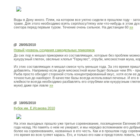
Воды в Дону много. Пляж, на котором все уютно сидели в прошлом году - зато
траве. Для этого необходимо взять серп/косу/тяпку или что-нибудь в этом дух
сектора перед первым туром. Течение очень сильное. На дистанции 60
»»
28/05/2010
Новый уровень создания самодельных прикормок
До сих пор я мешал прикормки из составляющих, которые без проблем можно 
кукурузный глютен, овсяные хлопья "Геркулес", отруби, мясокостная мука, кор
Из этих составляющих я мешал смеси чуть меньше года. За это время пришл
добавлять. Например если доля мясокостной муки будет больше чем 8% - пр
Рыба просто обходит стороной столь концентрированный вкус, хотя если ее д
точностью до наоборот. В качестве базы всегда использовал печенье. И его в
клейкости всегда необходимо разбавлять его отрубями или кукурузным глюте
муки) даже при ловле
»»
18/05/2010
Кубок им. Е.Исакова 2010
На этих выходных прошло уже третье соревнование, посвященное Евгению И
года назад. Но память о нем не умирает, и мы нередко вспоминаем его добр
более на соревнованиях, названных в его честь. Как и в прошлом году соревн
это время во всю гуляет карась. Его, и только его нам и предстояло ловить, т