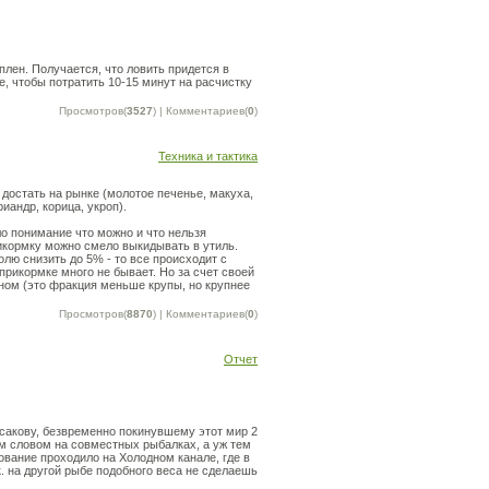
плен. Получается, что ловить придется в
е, чтобы потратить 10-15 минут на расчистку
Просмотров(
3527
) | Комментариев(
0
)
Техника и тактика
достать на рынке (молотое печенье, макуха,
иандр, корица, укроп).
о понимание что можно и что нельзя
икормку можно смело выкидывать в утиль.
олю снизить до 5% - то все происходит с
 прикормке много не бывает. Но за счет своей
ном (это фракция меньше крупы, но крупнее
Просмотров(
8870
) | Комментариев(
0
)
Отчет
сакову, безвременно покинувшему этот мир 2
ым словом на совместных рыбалках, а уж тем
ование проходило на Холодном канале, где в
.к. на другой рыбе подобного веса не сделаешь