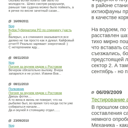
сколько вотки попито там было по
молодости.. Шлюз смотрю разрушили,
в районе стан
раньше там судачка можно было поймать, а
ихтиофауны пр
в речке по весне зачетный сазан...
в качестве кор
16/09/2011
Nog
На водоем, по 
Кубок Губернатора РО по спиннингу (часть
1)
расставлен ша
Валерыч, а в спиннинге оказывается все
далеко не так просто как я думал. Кайфовый
тихо мирно пош
отчет!!! Реально заряжает энергетикой :)
что вставать с
С нетерпением жду...
съезжались, бо
08/11/2010
предстоящей л
Nog
сектор 2. А там
Погоня за окунем рядом с Ростовом
Вечером обязательно выложу. Вчера
сентябрь - но
запарился и не успел. Извини Вов...
08/11/2010
Полковник
06/09/2009
Погоня за окунем рядом с Ростовом
Даешь фотки....
Тестирование 
А то жена в жизнь не поверит, что на
рыбалке был, во время того когда гости уже
В прошлом свое
собираться начали....
Да и окуней я стоянщику отдал.......
составления с
немного опробо
23/09/2010
Механика - как
Nog