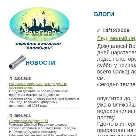
БЛОГИ
14/12/2009
Лед, милый ле
Дождались! Во
дней царствова
льда, по котор
НОВОСТИ
субботу пришл
всего балка) л
см.
23/05/2015
Сегодня темпер
Обновлена информация о фидерных
соревнованиях
Сегодня добавлены все найденные на
просторах интернета фидерные
опустится до -
соревнования, планируемые к проведению в
2015 год. Календарь фидерных
уже в ближайш
соревнований 2015 года
водохранилище
20/05/2013
плотву.
Сборная по фидеру 2013
Где-то в интер
Членами Сборной России по фидеру,
которая отправится в ЮАР стали: Середюк
прирастает на 
И. (Москва)Руденко Александр
(Москва)Думчев Андрей (Москва)Гвоздев Д.