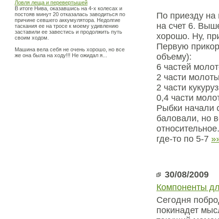
Ловля леща и перевертышей
В итоге Нива, оказавшись на 4-х колесах и
По приезду на
постояв минут 20 отказалась заводиться по
причине севшего аккумулятора. Недолгие
на счет 6. Выше
таскания ее на тросе к моему удивлению
заставили ее завестись и продолжить путь
хорошо. Ну, пр
своим ходом.
Первую прикор
Машина вела себя не очень хорошо, но все
объему):
же она была на ходу!!! Не ожидал я...
6 частей молот
2 части молот
2 части кукуру
0,4 части моло
Рыбки начали с
баловали, но в
относительное.
где-то по 5-7
»
30/08/2009
Компоненты дл
Сегодня поброд
покинадет мыс