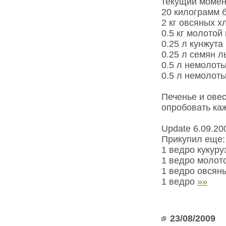
текущий момен
20 килограмм б
2 кг овсяных 
0.5 кг молотой
0.25 л кунжута
0.25 л семян л
0.5 л немолоты
0.5 л немолот
Печенье и ове
опробовать каж
Update 6.09.20
Прикупил еще:
1 ведро кукуру
1 ведро молот
1 ведро овсян
1 ведро
»»
23/08/2009