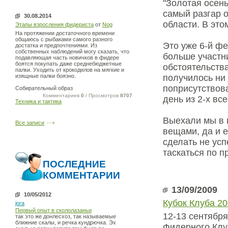
"Золотая осен
самый разгар о
30.08.2014
области. В это
Этапы взросления фидериста
от
Nog
На протяжении достаточного времени
общаюсь с рыбаками самого разного
Это уже 6-й фе
достатка и предпочтениями. Из
собственных наблюдений могу сказать, что
больше участн
подавляющая часть новичков в фидере
боятся покупать даже среднебюджетные
обстоятельств
палки. Уходить от крокодилов на мягкие и
изящные палки боязно.
получилось ни 
поприсутствов
Собирательный образ
Комментариев
0
/ Просмотров
8707
день из 2-х все
Техника и тактика
Выехали мы в 
Все записи
вещами, да и е
сделать не ус
таскаться по 
ПОСЛЕДНИЕ
КОММЕНТАРИИ
13/09/2009
10/05/2012
Кубок Клуба 2
jora
Первый опыт в скололазаньи
12-13 сентябр
так это же донлесхоз, так называемые
ближние скалы, и речка кундрючка. Эх
Фидерного Клу