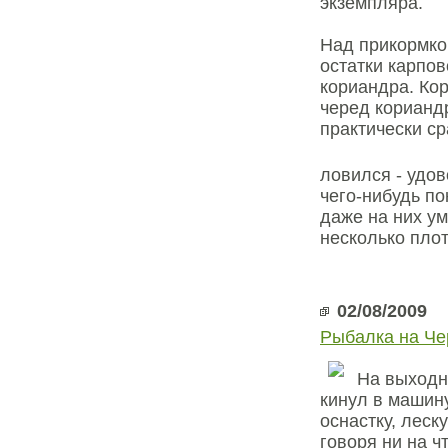
экземпляра.
Над прикормко
остатки карпов
кориандра. Кор
черед кориандр
практически ср
ловился - удо
чего-нибудь по
даже на них у
несколько пло
02/08/2009
Рыбалка на Ч
На выходны
кинул в машин
оснастку, леск
говоря ни на ч