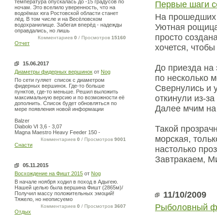
температура опускалась до -15 градусов по
Первые шаги с
ночам. Это вселило уверенность, что на
водоёмах юга Ростовской области станет
На прошедших 
лёд. В том числе и на Весёловском
водохранилище. Забегая вперёд - надежды
Уютная рощица
оправдались, но лишь
просто создана
Комментариев
0
/ Просмотров
15160
Отчет
хочется, чтобы
15.06.2017
До приезда на 
Диаметры фидерных вершинок
от
Nog
по несколько м
По сети гуляет список с диаметром
фидерных вершинок. Где-то больше
Свернулись и у
пунктов, где-то меньше. Решил выложить
откинули из-за
максимальную версию и по возможности её
дополнить. Список будет обновляться по
Далее мчим на
мере появления новой информации
Balzer
Diabolo VI 3,6 - 3,07
Такой прозрачн
Magna Maestro Heavy Feeder 150 -
морская, тольк
Комментариев
0
/ Просмотров
9001
Снасти
настолько проз
Завтракаем, М
05.11.2015
Восхождение на Фишт 2015
от
Nog
В начале ноября ходил в поход в Адыгею.
Нашей целью была вершина Фишт (2865м)/
11/10/2009
Получил массу положительных эмоций!
Тяжело, но неописуемо
Рыболовный фе
Комментариев
0
/ Просмотров
3607
Отдых