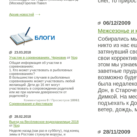
снег, то приро
(Москва)Горелов Павел
Архив новостей
06/12/2009
Межсезонье и 
БЛОГИ
Собирались мы 
никто из нас е
затянувший св
23.03.2018
свои корректив
Участие в соревнованиях. Черновик
от
Nog
Общая информация об участии в
этом мы узнаем
соревнованиях:
заветные пруды
1. Кто может участвовать в рыболовных
соревнованиях?
возможно буде
В большинстве случаев в рыболовных
соревнованиях может участвовать любой
была недалеко
желающий. Дети до 16 лет могут
участвовать в сопровождении родителей
Дон, в Староч
или же при наличии доверенности от
Димкой. На мес
родителей у
Комментариев
0
/ Просмотров
18061
подъехать к До
Соревнования и фестивали
ветер, дождь, 
28.02.2018
Выезд на Весёловское водохранилище 2018
от
Nog
Неделю назад (как раз в субботу), под конец
28/11/2009
зимы в Ростове стукнули морозы, и