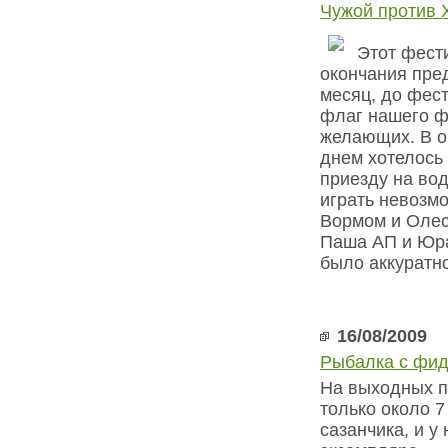
Чужой против Х
Этот фести
окончания пре
месяц, до фес
флаг нашего ф
желающих. В об
днем хотелось
приезду на вод
играть невозм
Вормом и Олесе
Паша АП и Юра
было аккуратн
16/08/2009
Рыбалка с фид
На выходных п
только около 7
сазанчика, и у