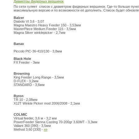
Диаметры фидерных вершинок
По сети гуляет список с диаметром фидерных вершинок. Где-то больше пунк
максимальную версию и по возможности её дополнить. Список будет обновл
Balzer
Diabolo VI 3,6 - 3,07
Magna Maestro Heavy Feeder 150 - 3,53мм
MasterPiece Medium Feeder 115 - 3,5мм
Magna Silver winklepicker - 2,7мм
Banax
Piccolo PIC-36-410/130 - 3,8мм
Black Hole
FX Feeder - 3мм
Browning
King Feeder Long Range - 3,5мм
D-FLEX - 3,2мм
STANDARD - 3,6мм
Byron
TR 10 - 2,08мм
X12T Winkle Picker mod 2006/2008 - 2,1мм
COLMIC
Virtual feeder, 3,6 м - 3,2 мм
PowerFeeder Sienna Casting 70-200gr 3.60MT - 3,3мм
Valiant 360 [390] - 3,5мм
Method 3,60 [330] -
»»