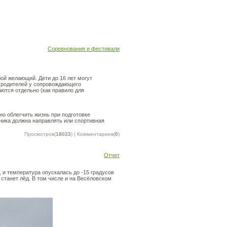
Соревнования и фестивали
й желающий. Дети до 16 лет могут
т родителей у сопровождающего
ются отдельно (как правило для
но облегчить жизнь при подготовке
ника должна направлять или спортивная
Просмотров(
18023
) | Комментариев(
0
)
Отчет
, и температура опускалась до -15 градусов
 станет лёд. В том числе и на Весёловском