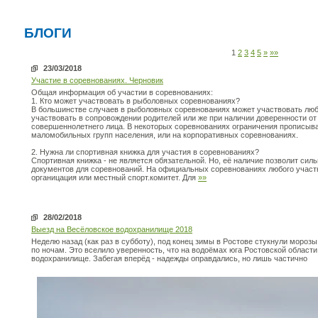
БЛОГИ
1
2
3
4
5
»
»»
23/03/2018
Участие в соревнованиях. Черновик
Общая информация об участии в соревнованиях:
1. Кто может участвовать в рыболовных соревнованиях?
В большинстве случаев в рыболовных соревнованиях может участвовать любо
участвовать в сопровождении родителей или же при наличии доверенности о
совершеннолетнего лица. В некоторых соревнованиях ограничения прописыва
маломобильных групп населения, или на корпоративных соревнованиях.
2. Нужна ли спортивная книжка для участия в соревнованиях?
Спортивная книжка - не является обязательной. Но, её наличие позволит силь
документов для соревнований. На официальных соревнованиях любого участ
органицация или местный спорт.комитет. Для
»»
28/02/2018
Выезд на Весёловское водохранилище 2018
Неделю назад (как раз в субботу), под конец зимы в Ростове стукнули морозы
по ночам. Это вселило уверенность, что на водоёмах юга Ростовской области
водохранилище. Забегая вперёд - надежды оправдались, но лишь частично