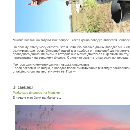
Многие постоянно задают мне вопрос - какая длина поводка является наибол
По своему опыту могу сказать, что я начинаю ловлю с длины поводка 50-60с
различных факторов. Основной идеей для подбора оптимальной длины являетс
свободного движения рыбы, в котором она может двигаться с крючком во рту, 
передаваться на вершинку фидера. Основная цель - это как раз-таки передач
Факторы для изменения длины поводка следующие:
- если поклёвки не видно, а насадка после выматывания выглядит пожёванной,
спокойно стоит на месте и жуёт её. При
»»
22/05/2014
Рыбалка с фидером на Маныче
В начале мая были на Маныче...