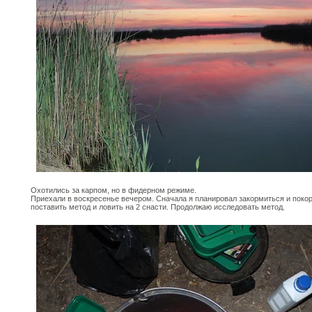
Охотились за карпом, но в фидерном режиме.
Приехали в воскресенье вечером. Сначала я планировал закормиться и поко
поставить метод и ловить на 2 снасти. Продолжаю исследовать метод.