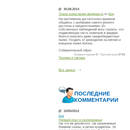
30.08.2014
Этапы взросления фидериста
от
Nog
На протяжении достаточного времени
общаюсь с рыбаками самого разного
достатка и предпочтениями. Из
собственных наблюдений могу сказать, что
подавляющая часть новичков в фидере
боятся покупать даже среднебюджетные
палки. Уходить от крокодилов на мягкие и
изящные палки боязно.
Собирательный образ
Комментариев
0
/ Просмотров
8702
Техника и тактика
Все записи
ПОСЛЕДНИЕ
КОММЕНТАРИИ
10/05/2012
jora
Первый опыт в скололазаньи
так это же донлесхоз, так называемые
ближние скалы, и речка кундрючка. Эх