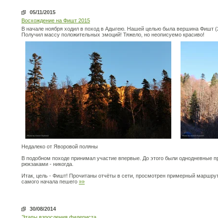
05/11/2015
Восхождение на Фишт 2015
В начале ноября ходил в поход в Адыгею. Нашей целью была вершина Фишт (
Получил массу положительных эмоций! Тяжело, но неописуемо красиво!
Недалеко от Яворовой поляны
В подобном походе принимал участие впервые. До этого были однодневные пр
рюкзаками - никогда.
Итак, цель - Фишт! Прочитаны отчёты в сети, просмотрен примерный маршрут,
самого начала пешего
»»
30/08/2014
Этапы взросления фидериста