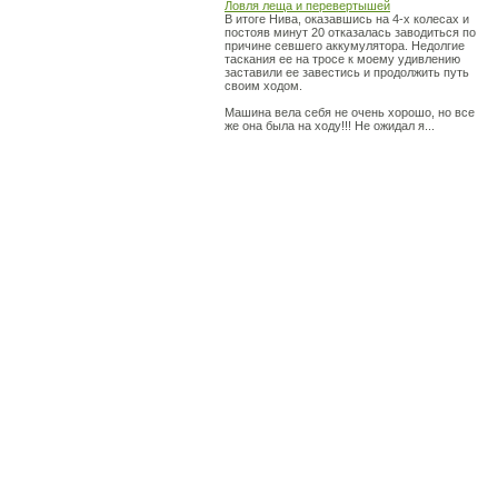
Ловля леща и перевертышей
В итоге Нива, оказавшись на 4-х колесах и
постояв минут 20 отказалась заводиться по
причине севшего аккумулятора. Недолгие
таскания ее на тросе к моему удивлению
заставили ее завестись и продолжить путь
своим ходом.
Машина вела себя не очень хорошо, но все
же она была на ходу!!! Не ожидал я...