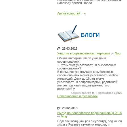
(Москва)Горелов Павел
Архив новостей
БЛОГИ
23.03.2018
Участие в соревнованиях. Черновик
от
Nog
Общая информация об участии в
соревнованиях:
1. Кто может участвовать в рыболовных
соревнованиях?
В большинстве случаев в рыболовных
соревнованиях может участвовать любой
желающий. Дети до 16 лет могут
участвовать в сопровождении родителей
или же при наличии доверенности от
родителей у
Комментариев
0
/ Просмотров
18023
Соревнования и фестивали
28.02.2018
Выезд на Весёловское водохранилище 2018
от
Nog
Неделю назад (как раз в субботу), под конец
зимы в Ростове стукнули морозы, и