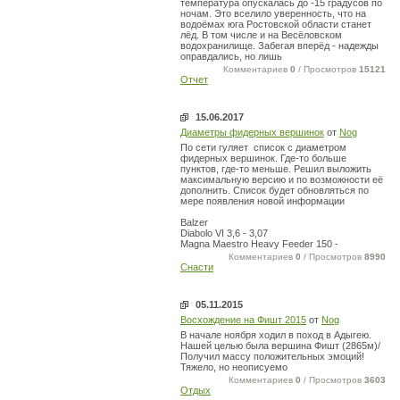
температура опускалась до -15 градусов по
ночам. Это вселило уверенность, что на
водоёмах юга Ростовской области станет
лёд. В том числе и на Весёловском
водохранилище. Забегая вперёд - надежды
оправдались, но лишь
Комментариев
0
/ Просмотров
15121
Отчет
15.06.2017
Диаметры фидерных вершинок
от
Nog
По сети гуляет список с диаметром
фидерных вершинок. Где-то больше
пунктов, где-то меньше. Решил выложить
максимальную версию и по возможности её
дополнить. Список будет обновляться по
мере появления новой информации
Balzer
Diabolo VI 3,6 - 3,07
Magna Maestro Heavy Feeder 150 -
Комментариев
0
/ Просмотров
8990
Снасти
05.11.2015
Восхождение на Фишт 2015
от
Nog
В начале ноября ходил в поход в Адыгею.
Нашей целью была вершина Фишт (2865м)/
Получил массу положительных эмоций!
Тяжело, но неописуемо
Комментариев
0
/ Просмотров
3603
Отдых