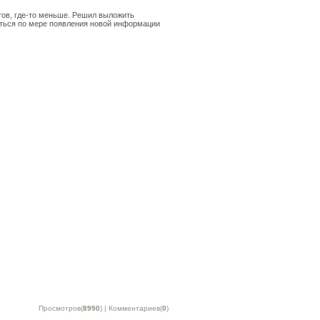
тов, где-то меньше. Решил выложить
яться по мере появления новой информации
Просмотров(
8990
) | Комментариев(
0
)