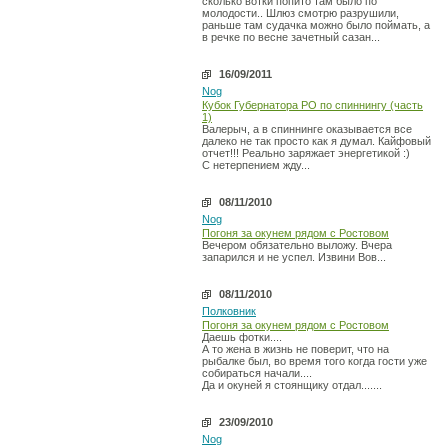
сколько вотки попито там было по
молодости.. Шлюз смотрю разрушили,
раньше там судачка можно было поймать, а
в речке по весне зачетный сазан...
16/09/2011
Nog
Кубок Губернатора РО по спиннингу (часть
1)
Валерыч, а в спиннинге оказывается все
далеко не так просто как я думал. Кайфовый
отчет!!! Реально заряжает энергетикой :)
С нетерпением жду...
08/11/2010
Nog
Погоня за окунем рядом с Ростовом
Вечером обязательно выложу. Вчера
запарился и не успел. Извини Вов...
08/11/2010
Полковник
Погоня за окунем рядом с Ростовом
Даешь фотки....
А то жена в жизнь не поверит, что на
рыбалке был, во время того когда гости уже
собираться начали....
Да и окуней я стоянщику отдал.......
23/09/2010
Nog