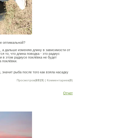
ее оптимальной?
м, а дальше изменяю длину в зависимости от
я то, что длина поводка - это радиус
и в этом радиусе поклёвка не будет
а поклёвки.
 значит рыба после того как взяла насадку
Просмотров(
6919
) | Комментариев(
0
)
Отчет