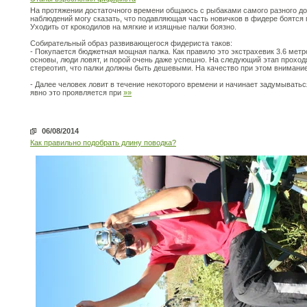
На протяжении достаточного времени общаюсь с рыбаками самого разного до
наблюдений могу сказать, что подавляющая часть новичков в фидере боятся
Уходить от крокодилов на мягкие и изящные палки боязно.
Собирательный образ развивающегося фидериста таков:
- Покупается бюджетная мощная палка. Как правило это экстрахевик 3.6 метр
основы, люди ловят, и порой очень даже успешно. На следующий этап проходя
стереотип, что палки должны быть дешевыми. На качество при этом внимани
- Далее человек ловит в течение некоторого времени и начинает задумывать
явно это проявляется при
»»
06/08/2014
Как правильно подобрать длину поводка?