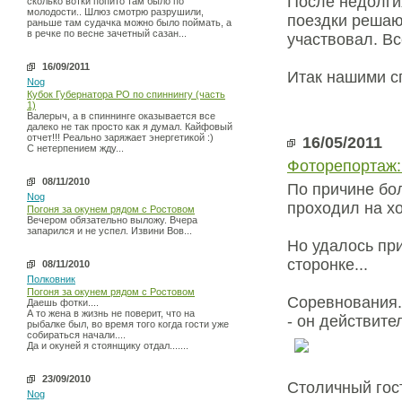
После недолги
сколько вотки попито там было по
молодости.. Шлюз смотрю разрушили,
поездки решаю:
раньше там судачка можно было поймать, а
в речке по весне зачетный сазан...
участвовал. В
16/09/2011
Итак нашими с
Nog
Кубок Губернатора РО по спиннингу (часть
1)
Валерыч, а в спиннинге оказывается все
далеко не так просто как я думал. Кайфовый
отчет!!! Реально заряжает энергетикой :)
16/05/2011
С нетерпением жду...
Фоторепортаж:
08/11/2010
По причине бол
Nog
проходил на х
Погоня за окунем рядом с Ростовом
Вечером обязательно выложу. Вчера
запарился и не успел. Извини Вов...
Но удалось при
сторонке...
08/11/2010
Полковник
Погоня за окунем рядом с Ростовом
Соревнования.
Даешь фотки....
А то жена в жизнь не поверит, что на
- он действите
рыбалке был, во время того когда гости уже
собираться начали....
Да и окуней я стоянщику отдал.......
23/09/2010
Столичный гос
Nog