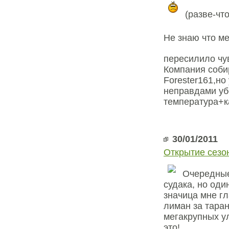
(разве-что
Не знаю что ме
пересилило чув
Компания соби
Forester161,но
неправдами уб
температура+ка
30/01/2011
Открытие сезо
Очередные
судака, но оди
значица мне гл
лиман за таран
мегакрупных ул
это!