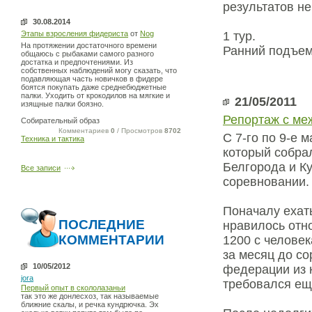
результатов н
30.08.2014
Этапы взросления фидериста
от
Nog
1 тур.
На протяжении достаточного времени
Ранний подъем
общаюсь с рыбаками самого разного
достатка и предпочтениями. Из
собственных наблюдений могу сказать, что
подавляющая часть новичков в фидере
боятся покупать даже среднебюджетные
палки. Уходить от крокодилов на мягкие и
21/05/2011
изящные палки боязно.
Репортаж с ме
Собирательный образ
Комментариев
0
/ Просмотров
8702
С 7-го по 9-е
Техника и тактика
который собрал
Белгорода и Ку
Все записи
соревновании.
Поначалу ехать
ПОСЛЕДНИЕ
нравилось отно
КОММЕНТАРИИ
1200 с человек
за месяц до с
10/05/2012
федерации из 
jora
требовался ещ
Первый опыт в скололазаньи
так это же донлесхоз, так называемые
ближние скалы, и речка кундрючка. Эх