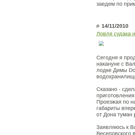
заедем по при
14/11/2010
Ловля судака 
Сегодня я про
накануне с Вал
лодке Димы Don
водохранилищ
Сказано - сдел
приготовления 
Проезжая по н
габариты впер
от Дона туман 
Заявляюсь к Ва
Веселовского 