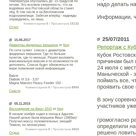
температура опускалась до -15 градусов по
надо делать на
ночам. Это вселило уверенность, что на
водоёмах юга Ростовской области станет
лёд. В том числе и на Весёловском
водохранилище. Забегая вперёд - надежды
Информации, ч
оправдались, но лишь
Комментариев
0
/ Просмотров
15132
Отчет
25/07/2011
15.06.2017
Диаметры фидерных вершинок
от
Nog
Репортаж с Ку
По сети гуляет список с диаметром
фидерных вершинок. Где-то больше
Кубок Ростовс
пунктов, где-то меньше. Решил выложить
причинам был п
максимальную версию и по возможности её
дополнить. Список будет обновляться по
24 июля с мес
мере появления новой информации
Маныческой - э
Balzer
Diabolo VI 3,6 - 3,07
поймать все, ч
Magna Maestro Heavy Feeder 150 -
проявить свое 
Комментариев
0
/ Просмотров
8994
Снасти
В зону соревно
05.11.2015
участников уж
Восхождение на Фишт 2015
от
Nog
В начале ноября ходил в поход в Адыгею.
Нашей целью была вершина Фишт (2865м)/
громогласно р
Получил массу положительных эмоций!
Тяжело, но неописуемо
определили на
Комментариев
0
/ Просмотров
3603
решено ловить
Отдых