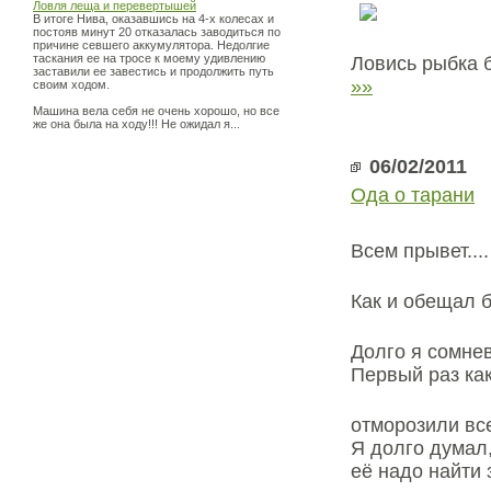
Ловля леща и перевертышей
В итоге Нива, оказавшись на 4-х колесах и
постояв минут 20 отказалась заводиться по
причине севшего аккумулятора. Недолгие
таскания ее на тросе к моему удивлению
Ловись рыбка 
заставили ее завестись и продолжить путь
»»
своим ходом.
Машина вела себя не очень хорошо, но все
же она была на ходу!!! Не ожидал я...
06/02/2011
Ода о тарани
Всем прывет....
Как и обещал б
Долго я сомнев
Первый раз как
отморозили все
Я долго думал,
её надо найти 