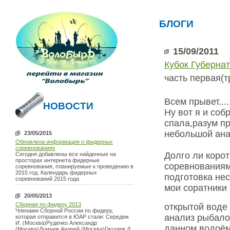
БЛОГИ
15/09/2011
Кубок Губернат
часть первая(
Всем прывет....
НОВОСТИ
Ну вот я и соб
спала,разум п
небольшой ана
23/05/2015
Обновлена информация о фидерных
соревнованиях
Долго ли корот
Сегодня добавлены все найденные на
просторах интернета фидерные
соревнованиям
соревнования, планируемые к проведению в
2015 год. Календарь фидерных
подготовка нес
соревнований 2015 года
мои соратники
20/05/2013
Сборная по фидеру 2013
открытой воде 
Членами Сборной России по фидеру,
анализ рыбало
которая отправится в ЮАР стали: Середюк
И. (Москва)Руденко Александр
данном водоём
(Москва)Думчев Андрей (Москва)Гвоздев Д.