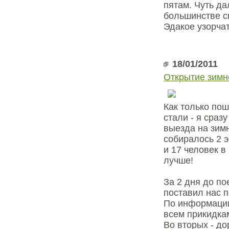
пятам. Чуть да
большинстве с
Эдакое узорча
18/01/2011
Открытие зимн
Как только по
стали - я сраз
выезда на зим
собиралось 2 
и 17 человек в
лучше!
За 2 дня до по
поставил нас 
По информации 
всем прикидка
Во вторых - до