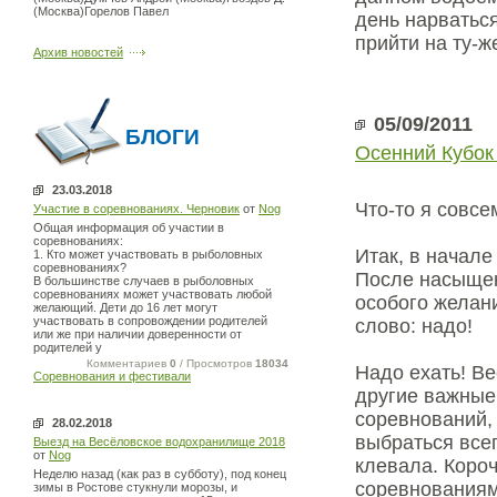
(Москва)Горелов Павел
день нарватьс
прийти на ту-ж
Архив новостей
05/09/2011
БЛОГИ
Осенний Кубок
23.03.2018
Что-то я совсе
Участие в соревнованиях. Черновик
от
Nog
Общая информация об участии в
соревнованиях:
Итак, в начале
1. Кто может участвовать в рыболовных
соревнованиях?
После насыщен
В большинстве случаев в рыболовных
соревнованиях может участвовать любой
особого желан
желающий. Дети до 16 лет могут
участвовать в сопровождении родителей
слово: надо!
или же при наличии доверенности от
родителей у
Комментариев
0
/ Просмотров
18034
Надо ехать! В
Соревнования и фестивали
другие важные
соревнований,
28.02.2018
выбраться всег
Выезд на Весёловское водохранилище 2018
от
Nog
клевала. Короч
Неделю назад (как раз в субботу), под конец
соревнованиями
зимы в Ростове стукнули морозы, и