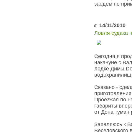
заедем по при
14/11/2010
Ловля судака 
Сегодня я про
накануне с Вал
лодке Димы Don
водохранилищ
Сказано - сдел
приготовления 
Проезжая по н
габариты впер
от Дона туман 
Заявляюсь к Ва
Веселовского 