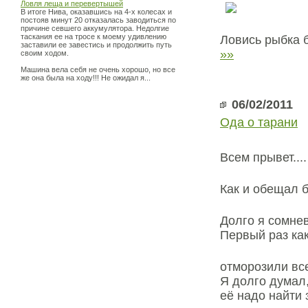
Ловля леща и перевертышей
В итоге Нива, оказавшись на 4-х колесах и
постояв минут 20 отказалась заводиться по
причине севшего аккумулятора. Недолгие
таскания ее на тросе к моему удивлению
Ловись рыбка 
заставили ее завестись и продолжить путь
»»
своим ходом.
Машина вела себя не очень хорошо, но все
же она была на ходу!!! Не ожидал я...
06/02/2011
Ода о тарани
Всем прывет....
Как и обещал б
Долго я сомнев
Первый раз как
отморозили все
Я долго думал,
её надо найти 