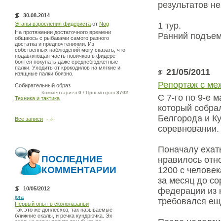
результатов н
30.08.2014
Этапы взросления фидериста
от
Nog
1 тур.
На протяжении достаточного времени
Ранний подъем
общаюсь с рыбаками самого разного
достатка и предпочтениями. Из
собственных наблюдений могу сказать, что
подавляющая часть новичков в фидере
боятся покупать даже среднебюджетные
палки. Уходить от крокодилов на мягкие и
21/05/2011
изящные палки боязно.
Репортаж с ме
Собирательный образ
Комментариев
0
/ Просмотров
8702
С 7-го по 9-е
Техника и тактика
который собрал
Белгорода и Ку
Все записи
соревновании.
Поначалу ехать
ПОСЛЕДНИЕ
нравилось отно
КОММЕНТАРИИ
1200 с человек
за месяц до с
10/05/2012
федерации из 
jora
требовался ещ
Первый опыт в скололазаньи
так это же донлесхоз, так называемые
ближние скалы, и речка кундрючка. Эх