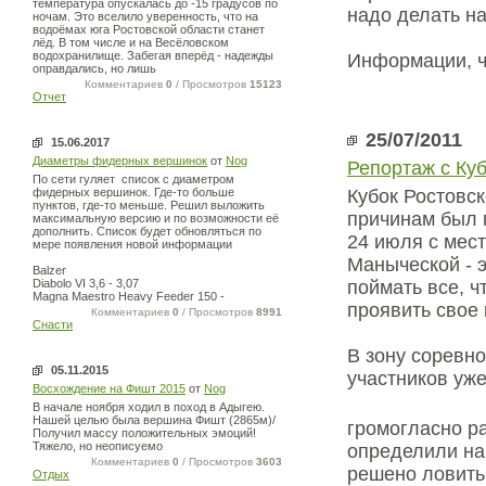
температура опускалась до -15 градусов по
надо делать на
ночам. Это вселило уверенность, что на
водоёмах юга Ростовской области станет
лёд. В том числе и на Весёловском
водохранилище. Забегая вперёд - надежды
Информации, ч
оправдались, но лишь
Комментариев
0
/ Просмотров
15123
Отчет
25/07/2011
15.06.2017
Диаметры фидерных вершинок
от
Nog
Репортаж с Ку
По сети гуляет список с диаметром
фидерных вершинок. Где-то больше
Кубок Ростовс
пунктов, где-то меньше. Решил выложить
причинам был п
максимальную версию и по возможности её
дополнить. Список будет обновляться по
24 июля с мес
мере появления новой информации
Маныческой - э
Balzer
Diabolo VI 3,6 - 3,07
поймать все, ч
Magna Maestro Heavy Feeder 150 -
проявить свое 
Комментариев
0
/ Просмотров
8991
Снасти
В зону соревно
05.11.2015
участников уж
Восхождение на Фишт 2015
от
Nog
В начале ноября ходил в поход в Адыгею.
Нашей целью была вершина Фишт (2865м)/
громогласно р
Получил массу положительных эмоций!
Тяжело, но неописуемо
определили на
Комментариев
0
/ Просмотров
3603
решено ловить
Отдых