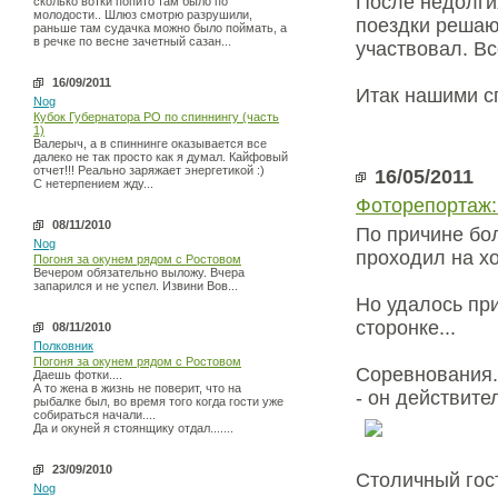
После недолги
сколько вотки попито там было по
молодости.. Шлюз смотрю разрушили,
поездки решаю:
раньше там судачка можно было поймать, а
в речке по весне зачетный сазан...
участвовал. В
16/09/2011
Итак нашими с
Nog
Кубок Губернатора РО по спиннингу (часть
1)
Валерыч, а в спиннинге оказывается все
далеко не так просто как я думал. Кайфовый
отчет!!! Реально заряжает энергетикой :)
16/05/2011
С нетерпением жду...
Фоторепортаж:
08/11/2010
По причине бол
Nog
проходил на х
Погоня за окунем рядом с Ростовом
Вечером обязательно выложу. Вчера
запарился и не успел. Извини Вов...
Но удалось при
сторонке...
08/11/2010
Полковник
Погоня за окунем рядом с Ростовом
Соревнования.
Даешь фотки....
А то жена в жизнь не поверит, что на
- он действите
рыбалке был, во время того когда гости уже
собираться начали....
Да и окуней я стоянщику отдал.......
23/09/2010
Столичный гос
Nog