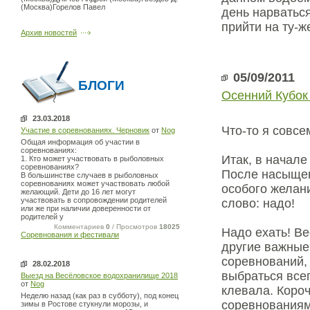
(Москва)Горелов Павел
день нарватьс
прийти на ту-ж
Архив новостей
05/09/2011
БЛОГИ
Осенний Кубок
23.03.2018
Что-то я совсе
Участие в соревнованиях. Черновик
от
Nog
Общая информация об участии в
соревнованиях:
Итак, в начале
1. Кто может участвовать в рыболовных
соревнованиях?
После насыщен
В большинстве случаев в рыболовных
соревнованиях может участвовать любой
особого желан
желающий. Дети до 16 лет могут
участвовать в сопровождении родителей
слово: надо!
или же при наличии доверенности от
родителей у
Комментариев
0
/ Просмотров
18025
Надо ехать! В
Соревнования и фестивали
другие важные
соревнований,
28.02.2018
выбраться всег
Выезд на Весёловское водохранилище 2018
от
Nog
клевала. Короч
Неделю назад (как раз в субботу), под конец
соревнованиями
зимы в Ростове стукнули морозы, и