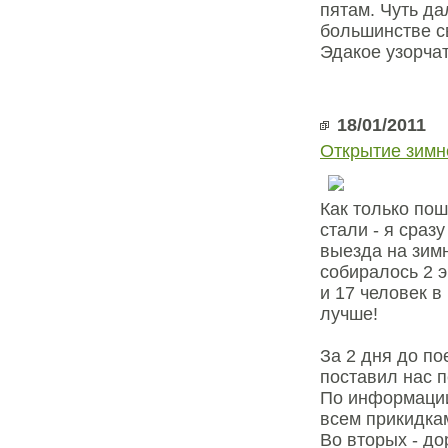
пятам. Чуть да
большинстве с
Эдакое узорча
18/01/2011
Открытие зимн
Как только по
стали - я сраз
выезда на зим
собиралось 2 
и 17 человек в
лучше!
За 2 дня до по
поставил нас 
По информации 
всем прикидка
Во вторых - до