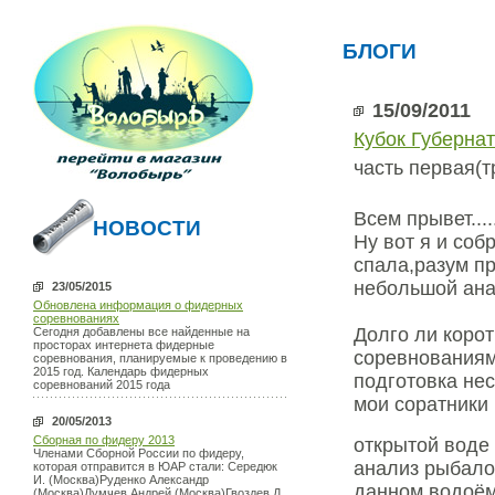
БЛОГИ
15/09/2011
Кубок Губернат
часть первая(
Всем прывет....
НОВОСТИ
Ну вот я и соб
спала,разум п
небольшой ана
23/05/2015
Обновлена информация о фидерных
соревнованиях
Долго ли корот
Сегодня добавлены все найденные на
просторах интернета фидерные
соревнованиям
соревнования, планируемые к проведению в
2015 год. Календарь фидерных
подготовка нес
соревнований 2015 года
мои соратники
20/05/2013
Сборная по фидеру 2013
открытой воде 
Членами Сборной России по фидеру,
анализ рыбало
которая отправится в ЮАР стали: Середюк
И. (Москва)Руденко Александр
данном водоём
(Москва)Думчев Андрей (Москва)Гвоздев Д.