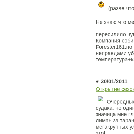
(разве-что
Не знаю что ме
пересилило чув
Компания соби
Forester161,но
неправдами уб
температура+ка
30/01/2011
Открытие сезо
Очередные
судака, но оди
значица мне гл
лиман за таран
мегакрупных ул
это!