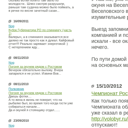
сколько вотки попито там было по
молодости.. Шлюз смотрю разрушили,
окуня на Весел
раньше там судачка можно было поймать, а
Веселовского 
в речке по весне зачетный сазан...
изумительные р
16/09/2011
Nog
Выезд запомни
Кубок Губернатора РО по спиннингу (часть
1)
компанией и по
Валерыч, а в спиннинге оказывается все
искали - все о
далеко не так просто как я думал. Кайфовый
отчет!!! Реально заряжает энергетикой :)
нечего.
С нетерпением жду...
08/11/2010
По пути домой 
Nog
на основных ма
Погоня за окунем рядом с Ростовом
Вечером обязательно выложу. Вчера
запарился и не успел. Извини Вов...
08/11/2010
15/10/2012
Полковник
Чемпионат Рос
Погоня за окунем рядом с Ростовом
Даешь фотки....
А то жена в жизнь не поверит, что на
Как только по
рыбалке был, во время того когда гости уже
Чемпионата обл
собираться начали....
Да и окуней я стоянщику отдал.......
уже сказал в р
http://volobyr.r
23/09/2010
отпускают!
Nog