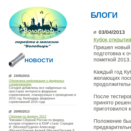
БЛОГИ
03/04/2013
Кубок открыти
Пришел новый 
подготовка к о
пометкой 2013.
НОВОСТИ
Каждый год Ку
23/05/2015
желающих посо
Обновлена информация о фидерных
продолжительн
соревнованиях
Сегодня добавлены все найденные на
просторах интернета фидерные
соревнования, планируемые к проведению в
После тестиро
2015 год. Календарь фидерных
принято решени
соревнований 2015 года
приготовился к
20/05/2013
Сборная по фидеру 2013
Членами Сборной России по фидеру,
Положение был
которая отправится в ЮАР стали: Середюк
предварительн
И. (Москва)Руденко Александр
(Москва)Думчев Андрей (Москва)Гвоздев Д.