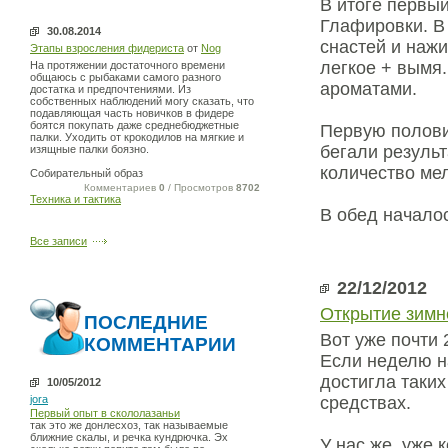
В итоге первы
Глафировки. В 
30.08.2014
снастей и наж
Этапы взросления фидериста
от
Nog
легкое + вымя
На протяжении достаточного времени
общаюсь с рыбаками самого разного
ароматами.
достатка и предпочтениями. Из
собственных наблюдений могу сказать, что
подавляющая часть новичков в фидере
боятся покупать даже среднебюджетные
Первую половин
палки. Уходить от крокодилов на мягкие и
бегали резуль
изящные палки боязно.
количество мел
Собирательный образ
Комментариев
0
/ Просмотров
8702
Техника и тактика
В обед начало
Все записи
22/12/2012
Открытие зимн
ПОСЛЕДНИЕ
Вот уже почти 
КОММЕНТАРИИ
Если неделю н
достигла таки
10/05/2012
jora
средствах.
Первый опыт в скололазаньи
так это же донлесхоз, так называемые
ближние скалы, и речка кундрючка. Эх
У нас же, уже 