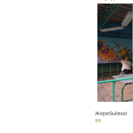
Жеребьёвка!
»»