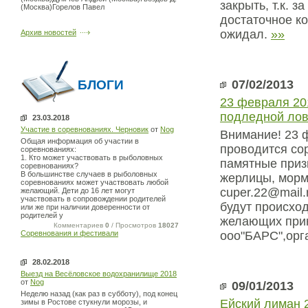
закрыть, т.к. 
(Москва)Горелов Павел
достаточное ко
ожидал.
»»
Архив новостей
БЛОГИ
07/02/2013
23 февраля 20
подледной ло
23.03.2018
Участие в соревнованиях. Черновик
от
Nog
Внимание! 23 ф
Общая информация об участии в
проводится со
соревнованиях:
1. Кто может участвовать в рыболовных
памятные приз
соревнованиях?
В большинстве случаев в рыболовных
жерлицы, морм
соревнованиях может участвовать любой
cuper.22@mail
желающий. Дети до 16 лет могут
участвовать в сопровождении родителей
будут происхо
или же при наличии доверенности от
родителей у
желающих прин
Комментариев
0
/ Просмотров
18027
Соревнования и фестивали
ооо"БАРС",орг
28.02.2018
Выезд на Весёловское водохранилище 2018
от
Nog
09/01/2013
Неделю назад (как раз в субботу), под конец
Ейский лиман 
зимы в Ростове стукнули морозы, и