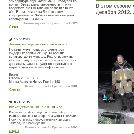
температура опускалась до -15 градусов по
ночам. Это вселило уверенность, что на
В этом сезоне 
водоёмах юга Ростовской области станет
декабря 2012. 
лёд. В том числе и на Весёловском
водохранилище. Забегая вперёд - надежды
оправдались, но лишь
Комментариев
0
/ Просмотров
15125
Отчет
15.06.2017
Диаметры фидерных вершинок
от
Nog
По сети гуляет список с диаметром
фидерных вершинок. Где-то больше
пунктов, где-то меньше. Решил выложить
максимальную версию и по возможности её
дополнить. Список будет обновляться по
мере появления новой информации
Balzer
Diabolo VI 3,6 - 3,07
Magna Maestro Heavy Feeder 150 -
Комментариев
0
/ Просмотров
8992
Снасти
05.11.2015
Восхождение на Фишт 2015
от
Nog
В начале ноября ходил в поход в Адыгею.
Нашей целью была вершина Фишт (2865м)/
Получил массу положительных эмоций!
Тяжело, но неописуемо
Комментариев
0
/ Просмотров
3603
Отдых